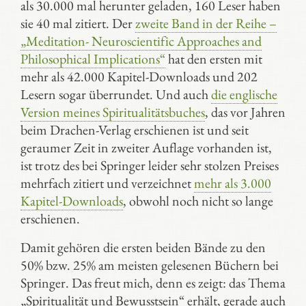
als 30.000 mal herunter geladen, 160 Leser haben
sie 40 mal zitiert. Der
zweite Band in der Reihe –
„Meditation- Neuroscientific Approaches and
Philosophical Implications“
hat den ersten mit
mehr als 42.000 Kapitel-Downloads und 202
Lesern sogar überrundet. Und auch
die englische
Version meines Spiritualitätsbuches
, das vor Jahren
beim Drachen-Verlag erschienen ist und seit
geraumer Zeit in zweiter Auflage vorhanden ist,
ist trotz des bei Springer leider sehr stolzen Preises
mehrfach zitiert und verzeichnet
mehr als 3.000
Kapitel-Downloads
, obwohl noch nicht so lange
erschienen.
Damit gehören die ersten beiden Bände zu den
50% bzw. 25% am meisten gelesenen Büchern bei
Springer. Das freut mich, denn es zeigt: das Thema
„Spiritualität und Bewusstsein“ erhält, gerade auch