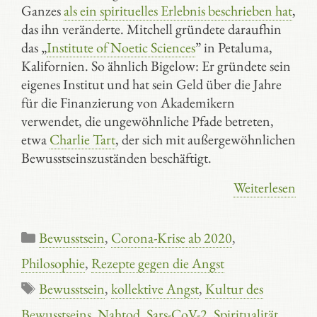
Ganzes
als ein spirituelles Erlebnis beschrieben hat
,
das ihn veränderte. Mitchell gründete daraufhin
das „
Institute of Noetic Sciences
” in Petaluma,
Kalifornien. So ähnlich Bigelow: Er gründete sein
eigenes Institut und hat sein Geld über die Jahre
für die Finanzierung von Akademikern
verwendet, die ungewöhnliche Pfade betreten,
etwa
Charlie Tart
, der sich mit außergewöhnlichen
Bewusstseinszuständen beschäftigt.
Weiterlesen
Kategorien
Bewusstsein
,
Corona-Krise ab 2020
,
Philosophie
,
Rezepte gegen die Angst
Schlagwörter
Bewusstsein
,
kollektive Angst
,
Kultur des
Bewusstseins
,
Nahtod
,
Sars-CoV-2
,
Spiritualität