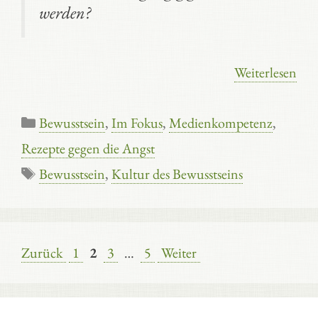
werden?
Weiterlesen
Kategorien
Bewusstsein
,
Im Fokus
,
Medienkompetenz
,
Rezepte gegen die Angst
Schlagwörter
Bewusstsein
,
Kultur des Bewusstseins
Seite
Seite
Seite
Seite
Zurück
1
2
3
…
5
Weiter