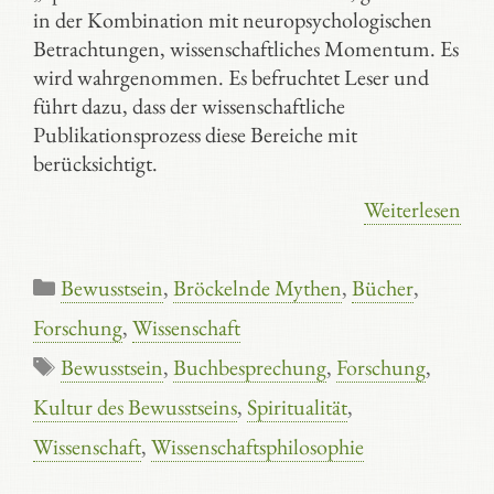
in der Kombination mit neuropsychologischen
Betrachtungen, wissenschaftliches Momentum. Es
wird wahrgenommen. Es befruchtet Leser und
führt dazu, dass der wissenschaftliche
Publikationsprozess diese Bereiche mit
berücksichtigt.
Weiterlesen
Kategorien
Bewusstsein
,
Bröckelnde Mythen
,
Bücher
,
Forschung
,
Wissenschaft
Schlagwörter
Bewusstsein
,
Buchbesprechung
,
Forschung
,
Kultur des Bewusstseins
,
Spiritualität
,
Wissenschaft
,
Wissenschaftsphilosophie