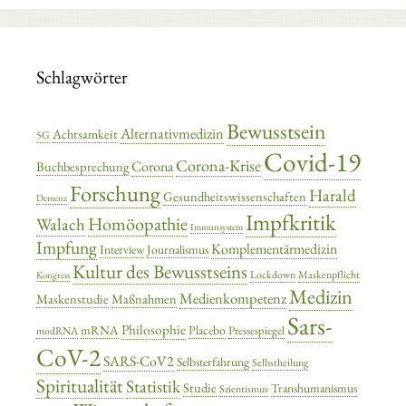
Schlagwörter
Bewusstsein
Alternativmedizin
Achtsamkeit
5G
Covid-19
Corona-Krise
Corona
Buchbesprechung
Forschung
Harald
Gesundheitswissenschaften
Demenz
Impfkritik
Homöopathie
Walach
Immunsystem
Impfung
Komplementärmedizin
Interview
Journalismus
Kultur des Bewusstseins
Lockdown
Maskenpflicht
Kongress
Medizin
Medienkompetenz
Maskenstudie
Maßnahmen
Sars-
Philosophie
mRNA
Placebo
Pressespiegel
modRNA
CoV-2
SARS-CoV2
Selbsterfahrung
Selbstheilung
Spiritualität
Statistik
Studie
Transhumanismus
Szientismus