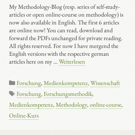
My Methodology-Blog (resp. series of self-study-
articles or open online-course on methodology) is
now also available in English. The first 6 articles
are online now! You can read, download and
forward the PDFs unchanged for private reading.
All rights reserved. For now I have mergend the
English versions with the respective german
articles here on my …
Weiterlesen
Kategorien
Forschung
,
Medienkompetenz
,
Wissenschaft
Schlagwörter
Forschung
,
Forschungsmethodik
,
Medienkompetenz
,
Methodology
,
online-course
,
Online-Kurs