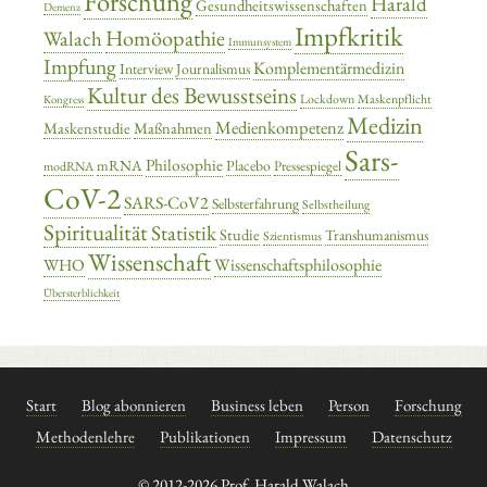
Forschung
Harald
Gesundheitswissenschaften
Demenz
Impfkritik
Homöopathie
Walach
Immunsystem
Impfung
Komplementärmedizin
Interview
Journalismus
Kultur des Bewusstseins
Lockdown
Maskenpflicht
Kongress
Medizin
Medienkompetenz
Maskenstudie
Maßnahmen
Sars-
Philosophie
mRNA
Placebo
Pressespiegel
modRNA
CoV-2
SARS-CoV2
Selbsterfahrung
Selbstheilung
Spiritualität
Statistik
Studie
Transhumanismus
Szientismus
Wissenschaft
Wissenschaftsphilosophie
WHO
Übersterblichkeit
Start
Blog abonnieren
Business leben
Person
Forschung
Methodenlehre
Publikationen
Impressum
Datenschutz
© 2012-2026 Prof. Harald Walach