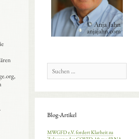
ie
wären
Suchen
nach:
ge.org,
n
.
Blog-Artikel
MWGFD e.V. fordert Klarheit zu