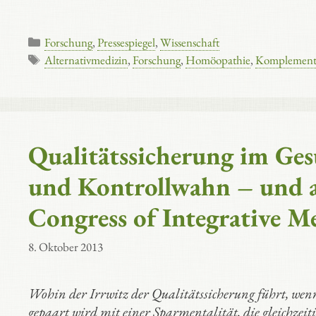
Kategorien
Forschung
,
Pressespiegel
,
Wissenschaft
Schlagwörter
Alternativmedizin
,
Forschung
,
Homöopathie
,
Komplement
Qualitätssicherung im Ges
und Kontrollwahn – und 
Congress of Integrative M
8. Oktober 2013
Wohin der Irrwitz der Qualitätssicherung führt, wen
gepaart wird mit einer Sparmentalität, die gleichzeit