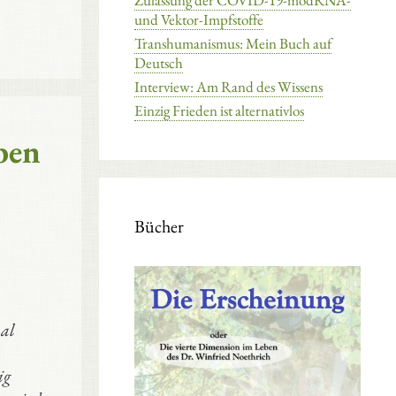
Zulassung der COVID-19-modRNA-
und Vektor-Impfstoffe
Transhumanismus: Mein Buch auf
Deutsch
Interview: Am Rand des Wissens
Einzig Frieden ist alternativlos
ben
Bücher
nal
ig