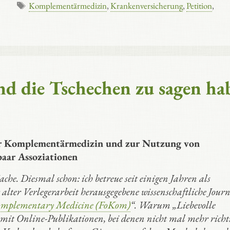
Schlagwörter
Komplementärmedizin
,
Krankenversicherung
,
Petition
,
nd die Tschechen zu sagen ha
er Komplementärmedizin und zur Nutzung von
paar Assoziationen
he. Diesmal schon: ich betreue seit einigen Jahren als
alter Verlegerarbeit herausgegebene wissenschaftliche Jour
Complementary Medicine (FoKom)
“. Warum „Liebevolle
 mit Online-Publikationen, bei denen nicht mal mehr richt