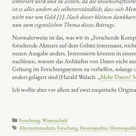
lektoriert wird und zu Zeiten, da die wissenschaftli
ist es alles andere als selbstverständlich, dass si
nicht nur um Geld [1]. Nach dieser kleinen dankbar
nun zum eigentlichen Thema dieses Beitrags.
Normalerweise ist das, was wir in „Forschende Kompl
forschende Akteure auf dem Gebiet interessant, nicht
neuen Ausgabe anders. Interessierte können in eine
nachlesen, warum das Anhäufen von Daten nicht aus
Geltung im Forschungssystem zu verhelfen, solange
anders gelagert sind (Harald Walach: „
Mehr Daten? 
Ich wollte aber vor allem auf zwei empirische Origin
Kategorien
Forschung
,
Wissenschaft
Schlagwörter
Alternativmedizin
,
Forschung
,
Homöopathie
,
Homöopathie