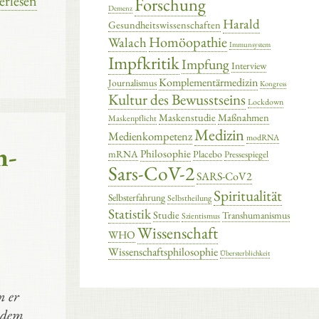
erlesen
Forschung
Demenz
Harald
Gesundheitswissenschaften
Homöopathie
Walach
Immunsystem
Impfkritik
Impfung
Interview
Komplementärmedizin
Journalismus
Kongress
Kultur des Bewusstseins
Lockdown
Maskenstudie
Maßnahmen
Maskenpflicht
Medizin
Medienkompetenz
modRNA
n-
Philosophie
mRNA
Placebo
Pressespiegel
Sars-CoV-2
SARS-CoV2
Spiritualität
Selbsterfahrung
Selbstheilung
Statistik
Studie
Transhumanismus
Szientismus
Wissenschaft
WHO
Wissenschaftsphilosophie
Übersterblichkeit
n er
f dem