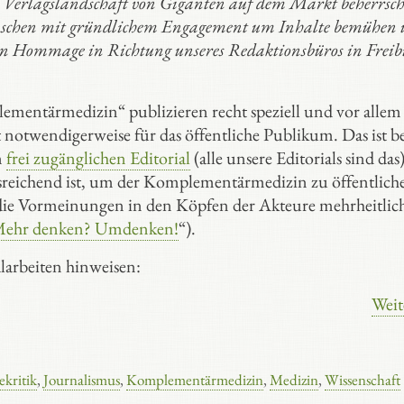
che Verlagslandschaft von Giganten auf dem Markt beherrsch
ch Menschen mit gründlichem Engagement um Inhalte bemühen
en Hommage in Richtung unseres Redaktionsbüros in Freib
ementärmedizin“ publizieren recht speziell und vor allem
 notwendigerweise für das öffentliche Publikum. Das ist be
m
frei zugänglichen Editorial
(alle unsere Editorials sind das
reichend ist, um der Komplementärmedizin zu öffentlich
 die Vormeinungen in den Köpfen der Akteure mehrheitlic
Mehr denken? Umdenken!
“).
alarbeiten hinweisen:
Weit
kritik
,
Journalismus
,
Komplementärmedizin
,
Medizin
,
Wissenschaft