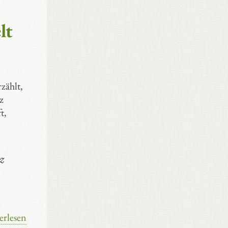
lt
zählt,
z
t,
z
erlesen