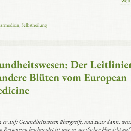
Weit
ärmedizin
,
Selbstheilung
undheitswesen: Der Leitlinie
andere Blüten vom European
edicine
n er aufs Gesundheitswesen übergreift, und zwar dann, wen
ig Ressourcen beschneidet ist mir in zweifacher Hinsicht au