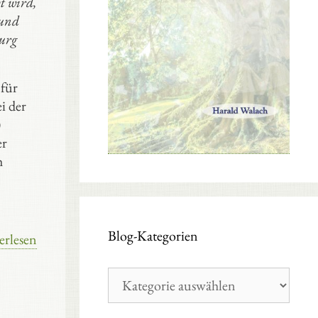
t wird,
 und
urg
 für
i der
)
er
h
Blog-Kategorien
erlesen
Blog-
Kategorien