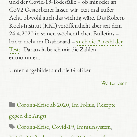
und der Covid-19-Todesfälle – ob mit oder an
CoV2 Gestorbener lassen wir jetzt mal außer
Acht, obwohl auch das wichtig wäre. Das Robert-
Koch-Institut (RKI) veröffentlicht aber seit dem
24.4.2020 in seinen wöchentlichen Bulletins –
leider nicht im Dashboard –
auch die Anzahl der
Tests
. Daraus habe ich mir die Zahlen
entnommen.
Unten abgebildet sind die Grafiken:
Weiterlesen
Kategorien
Corona-Krise ab 2020
,
Im Fokus
,
Rezepte
gegen die Angst
Schlagwörter
Corona-Krise
,
Covid-19
,
Immunsystem
,