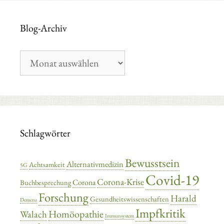
Blog-Archiv
Blog-
Archiv
Schlagwörter
Bewusstsein
Alternativmedizin
Achtsamkeit
5G
Covid-19
Corona-Krise
Corona
Buchbesprechung
Forschung
Harald
Gesundheitswissenschaften
Demenz
Impfkritik
Homöopathie
Walach
Immunsystem