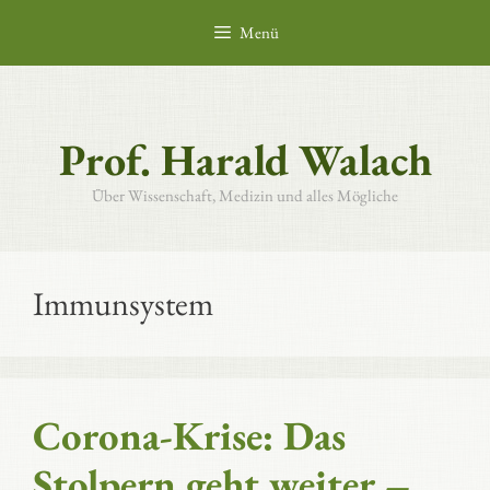
Zum
Menü
Inhalt
springen
Prof. Harald Walach
Über Wissenschaft, Medizin und alles Mögliche
Immunsystem
Corona-Krise: Das
Stolpern geht weiter –