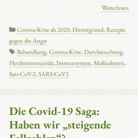
Weiterlesen
Kategorien
Corona-Krise ab 2020
,
Hintergrund
,
Rezepte
gegen die Angst
Schlagwörter
Behandlung
,
Corona-Krise
,
Durchseuchung
,
Herdenimmunität
,
Immunsystem
,
Maßnahmen
,
Sars-CoV-2
,
SARS-CoV2
Die Covid-19 Saga:
Haben wir „steigende