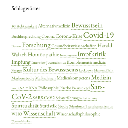
Schlagwörter
Bewusstsein
Alternativmedizin
Achtsamkeit
5G
Covid-19
Corona-Krise
Corona
Buchbesprechung
Forschung
Harald
Gesundheitswissenschaften
Demenz
Impfkritik
Homöopathie
Walach
Immunsystem
Impfung
Komplementärmedizin
Interview
Journalismus
Kultur des Bewusstseins
Lockdown
Maskenpflicht
Kongress
Medizin
Medienkompetenz
Maskenstudie
Maßnahmen
Sars-
Philosophie
mRNA
Placebo
Pressespiegel
modRNA
CoV-2
SARS-CoV2
Selbsterfahrung
Selbstheilung
Spiritualität
Statistik
Studie
Transhumanismus
Szientismus
Wissenschaft
Wissenschaftsphilosophie
WHO
Übersterblichkeit