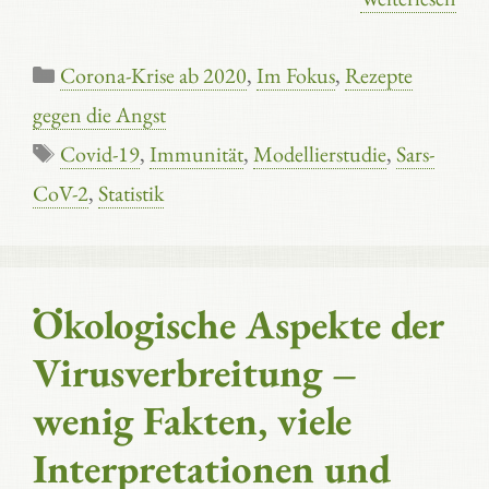
Kategorien
Corona-Krise ab 2020
,
Im Fokus
,
Rezepte
gegen die Angst
Schlagwörter
Covid-19
,
Immunität
,
Modellierstudie
,
Sars-
CoV-2
,
Statistik
Ökologische Aspekte der
Virusverbreitung –
wenig Fakten, viele
Interpretationen und