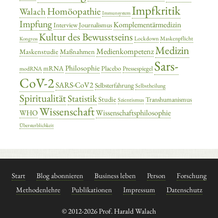
Impfkritik
Homöopathie
Walach
Immunsystem
Impfung
Komplementärmedizin
Interview
Journalismus
Kultur des Bewusstseins
Lockdown
Maskenpflicht
Kongress
Medizin
Medienkompetenz
Maskenstudie
Maßnahmen
Sars-
Philosophie
mRNA
Placebo
Pressespiegel
modRNA
CoV-2
SARS-CoV2
Selbsterfahrung
Selbstheilung
Spiritualität
Statistik
Studie
Transhumanismus
Szientismus
Wissenschaft
Wissenschaftsphilosophie
WHO
Übersterblichkeit
Start
Blog abonnieren
Business leben
Person
Forschung
Methodenlehre
Publikationen
Impressum
Datenschutz
© 2012-2026 Prof. Harald Walach