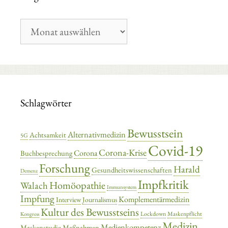
Blog-
Archiv
Schlagwörter
Bewusstsein
Alternativmedizin
Achtsamkeit
5G
Covid-19
Corona-Krise
Corona
Buchbesprechung
Forschung
Harald
Gesundheitswissenschaften
Demenz
Impfkritik
Homöopathie
Walach
Immunsystem
Impfung
Komplementärmedizin
Interview
Journalismus
Kultur des Bewusstseins
Lockdown
Maskenpflicht
Kongress
Medizin
Medienkompetenz
Maskenstudie
Maßnahmen