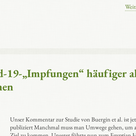
Weit
d-19-„Impfungen“ häufiger a
nen
Unser Kommentar zur Studie von Buergin et al. ist jet
publiziert Manchmal muss man Umwege gehen, um 
Ziel zu kommen. Unserer führte nun zum Egyptian H