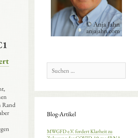
C1
ert
Suchen
nach:
nt,
nen
om Rand
aber
Blog-Artikel
egen
MWGFD e.V. fordert Klarheit zu