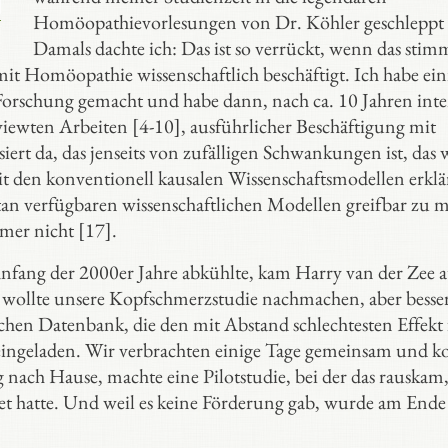
Homöopathievorlesungen von Dr. Köhler geschleppt
Damals dachte ich: Das ist so verrückt, wenn das stim
mit Homöopathie wissenschaftlich beschäftigt. Ich habe ein
orschung gemacht und habe dann, nach ca. 10 Jahren inte
viewten Arbeiten [4-10], ausführlicher Beschäftigung mit
siert da, das jenseits von zufälligen Schwankungen ist, das 
mit den konventionell kausalen Wissenschaftsmodellen erkl
an verfügbaren wissenschaftlichen Modellen greifbar zu 
mmer nicht [17].
ang der 2000er Jahre abkühlte, kam Harry van der Zee a
 wollte unsere Kopfschmerzstudie nachmachen, aber besser
chen Datenbank, die den mit Abstand schlechtesten Effekt 
eingeladen. Wir verbrachten einige Tage gemeinsam und k
 nach Hause, machte eine Pilotstudie, bei der das rauskam
tet hatte. Und weil es keine Förderung gab, wurde am Ende