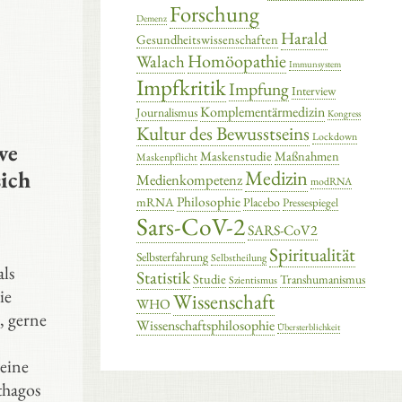
Forschung
Demenz
Harald
Gesundheitswissenschaften
Homöopathie
Walach
Immunsystem
Impfkritik
Impfung
Interview
Komplementärmedizin
Journalismus
Kongress
Kultur des Bewusstseins
Lockdown
ve
Maskenstudie
Maßnahmen
Maskenpflicht
sich
Medizin
Medienkompetenz
modRNA
Philosophie
mRNA
Placebo
Pressespiegel
Sars-CoV-2
SARS-CoV2
Spiritualität
Selbsterfahrung
Selbstheilung
als
Statistik
Studie
Transhumanismus
Szientismus
ie
Wissenschaft
WHO
 gerne
Wissenschaftsphilosophie
Übersterblichkeit
meine
thagos