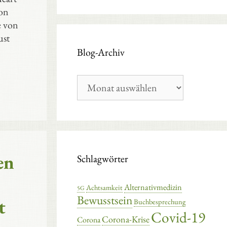
on
e von
ust
Blog-Archiv
Blog-
Archiv
en
Schlagwörter
Alternativmedizin
Achtsamkeit
5G
Bewusstsein
t
Buchbesprechung
Covid-19
Corona-Krise
Corona