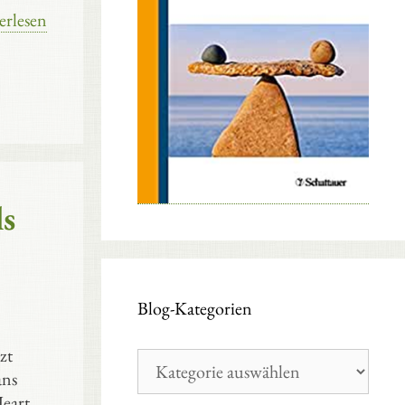
erlesen
ls
Blog-Kategorien
zt
Blog-
ans
Kategorien
eart