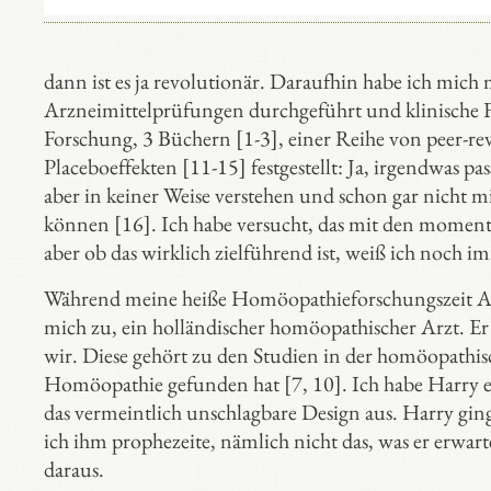
dann ist es ja revolutionär. Daraufhin habe ich mich 
Arzneimittelprüfungen durchgeführt und klinische F
Forschung, 3 Büchern [1-3], einer Reihe von peer-re
Placeboeffekten [11-15] festgestellt: Ja, irgendwas pas
aber in keiner Weise verstehen und schon gar nicht 
können [16]. Ich habe versucht, das mit den moment
aber ob das wirklich zielführend ist, weiß ich noch i
Während meine heiße Homöopathieforschungszeit Anf
mich zu, ein holländischer homöopathischer Arzt. Er
wir. Diese gehört zu den Studien in der homöopathis
Homöopathie gefunden hat [7, 10]. Ich habe Harry 
das vermeintlich unschlagbare Design aus. Harry ging
ich ihm prophezeite, nämlich nicht das, was er erwar
daraus.