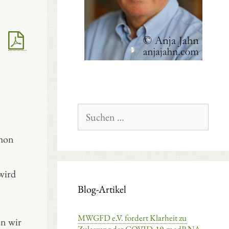
Suchen
nach:
chon
wird
Blog-Artikel
MWGFD e.V. fordert Klarheit zu
en wir