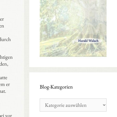
er
en
odurch
chtigen
den,
atte
em er
Blog-Kategorien
hat.
Blog-
Kategorien
ei vor