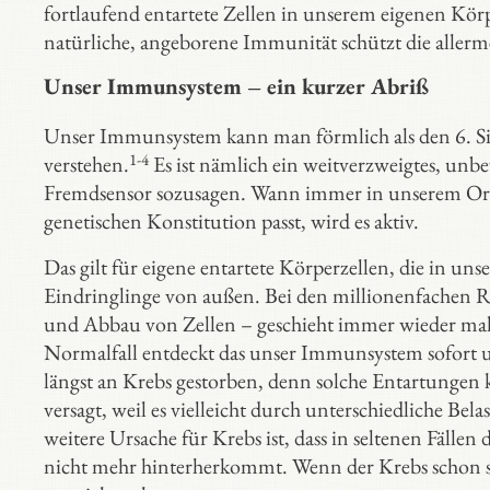
fortlaufend entartete Zellen in unserem eigenen Kör
natürliche, angeborene Immunität schützt die aller
Unser Immunsystem – ein kurzer Abriß
Unser Immunsystem kann man förmlich als den 6. S
1-4
verstehen.
Es ist nämlich ein weitverzweigtes, un
Fremdsensor sozusagen. Wann immer in unserem Orga
genetischen Konstitution passt, wird es aktiv.
Das gilt für eigene entartete Körperzellen, die in u
Eindringlinge von außen. Bei den millionenfachen R
und Abbau von Zellen – geschieht immer wieder mal 
Normalfall entdeckt das unser Immunsystem sofort und
längst an Krebs gestorben, denn solche Entartunge
versagt, weil es vielleicht durch unterschiedliche Bel
weitere Ursache für Krebs ist, dass in seltenen Fällen
nicht mehr hinterherkommt. Wenn der Krebs schon sta