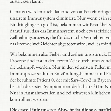
austricksen kann.
Genauso werden auch dauernd von außen eindringend
unserem Immunsystem eliminiert. Nur wenn es in schl
Eindringlinge zu groß ist, bekommen wir Krankheitss
darauf aus, dass das Immunsystem noch etwas effizien
Zellteilungsprozesse, die für das rasche Vermehren 
das Fremdeiweiß leichter abgetötet wird, weil es m
Wir bekommen also Fieber und ziehen uns zurück. Di
Prozesse sind erst in der letzten Zeit durch umfass
die bekämpft werden. Nur in den seltensten Fällen 
Immunprozesse durch Entzündungshemmer und Fiebers
der berühmte Patient 0, der mit Sars-Cov-2 in Bay
5
bei sich die ersten Symptome entdeckt hatte.
) Im No
Nur in Ausnahmefällen und bei schweren klinische
kontrolliert werden.
Die erste Linie unserer Abwehr ist die sog. natü