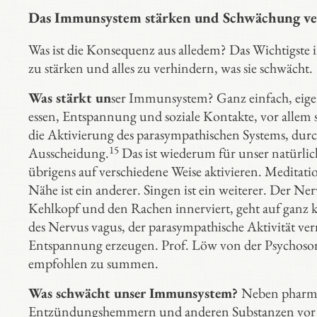
Das Immunsystem stärken und Schwächung v
Was ist die Konsequenz aus alledem? Das Wichtigste 
zu stärken und alles zu verhindern, was sie schwächt.
Was stärkt un
ser Immunsystem? Ganz einfach, eigen
essen, Entspannung und soziale Kontakte, vor allem s
die Aktivierung des parasympathischen Systems, dur
15
Ausscheidung.
Das ist wiederum für unser natürl
übrigens auf verschiedene Weise aktivieren. Meditati
Nähe ist ein anderer. Singen ist ein weiterer. Der N
Kehlkopf und den Rachen innerviert, geht auf ganz
des Nervus vagus, der parasympathische Aktivität ver
Entspannung erzeugen. Prof. Löw von der Psychosom
empfohlen zu summen.
Was schwächt unser Immunsystem?
Neben pharma
Entzündungshemmern und anderen Substanzen vor all