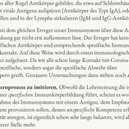
n aller Regel Antikörper gebildet, die etwa auf Schleimhä
 virale Antigene aufspüren (Antikörper des Typs IgA), od
 Zellen und in der Lymphe zirkulieren (IgM und IgG-Antikö
mit dem gleichen Erreger unser Immunsystem über diese A
ung gar nicht erst aufkommen lässt. Der Erreger hat kein
ifischen Antikörper und entsprechende spezifische Immun
Erstkontakt. Auf diese Weise wird durch einen immunologisc
 aufgebaut. Da wir alle schon lange Kontakt mit Corona
spezifische, sondern sogar die spezifische Abwehr über
ern greift. Genauere Untersuchungen dazu stehen noch a
ernprozess zu imitieren.
Obwohl die Lehrmeinung die ist
iner
spezifischen
Immunkörperbildung führt, scheint es wo
ktnahme des Immunsystems mit einem Antigen, dem Impfstof
stem provozieren sollen, dessen
unspezifische
Kompetenz er
 anregen, ist eigentlich schon sehr lange bekannt, wird a
erer Stelle mehr.