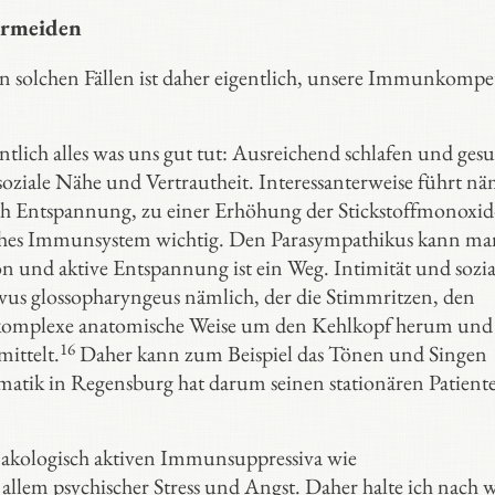
ermeiden
in solchen Fällen ist daher eigentlich, unsere Immunkomp
tlich alles was uns gut tut: Ausreichend schlafen und ges
oziale Nähe und Vertrautheit. Interessanterweise führt nä
ch Entspannung, zu einer Erhöhung der Stickstoffmonoxid
iches Immunsystem wichtig. Den Parasympathikus kann ma
on und aktive Entspannung ist ein Weg. Intimität und sozia
ervus glossopharyngeus nämlich, der die Stimmritzen, den
 komplexe anatomische Weise um den Kehlkopf herum und i
16
mittelt.
Daher kann zum Beispiel das Tönen und Singen
atik in Regensburg hat darum seinen stationären Patient
kologisch aktiven Immunsuppressiva wie
em psychischer Stress und Angst. Daher halte ich nach w