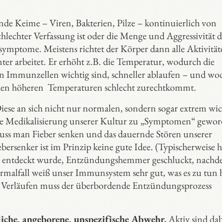
e Keime – Viren, Bakterien, Pilze – kontinuierlich von
echter Verfassung ist oder die Menge und Aggressivität d
ymptome. Meistens richtet der Körper dann alle Aktivität
ter arbeitet. Er erhöht z.B. die Temperatur, wodurch die
von Immunzellen wichtig sind, schneller ablaufen – und w
it den höheren Temperaturen schlecht zurechtkommt.
ese an sich nicht nur normalen, sondern sogar extrem wi
ende Medikalisierung unserer Kultur zu „Symptomen“ gewor
muss man Fieber senken und das dauernde Stören unserer
enker ist im Prinzip keine gute Idee. (Typischerweise h
ern entdeckt wurde, Entzündungshemmer geschluckt, nachd
rmalfall weiß unser Immunsystem sehr gut, was es zu tun 
n Verläufen muss der überbordende Entzündungsprozess
rliche, angeborene, unspezifische Abwehr.
Aktiv sind dab