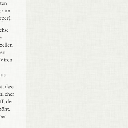
uten
er im
rper).
chse
e
zellen
hen
-Viren
us.
, dass
hl eher
f, der
höht.
ber