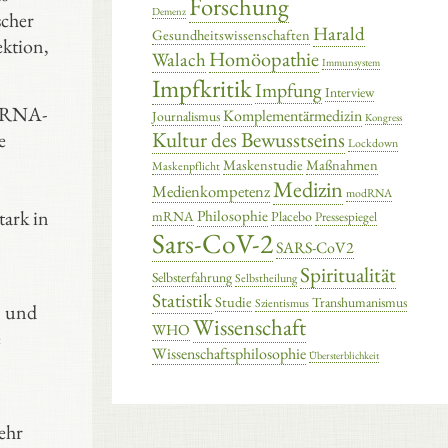
Forschung
Demenz
scher
Harald
Gesundheitswissenschaften
ektion,
Homöopathie
Walach
Immunsystem
Impfkritik
Impfung
Interview
er RNA-
Komplementärmedizin
Journalismus
Kongress
Kultur des Bewusstseins
e
Lockdown
Maskenstudie
Maßnahmen
Maskenpflicht
Medizin
Medienkompetenz
modRNA
tark in
Philosophie
mRNA
Placebo
Pressespiegel
Sars-CoV-2
SARS-CoV2
Spiritualität
Selbsterfahrung
Selbstheilung
Statistik
Studie
Transhumanismus
Szientismus
n und
Wissenschaft
WHO
e
Wissenschaftsphilosophie
Übersterblichkeit
ehr