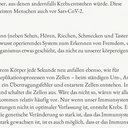
per, aus denen andernfalls Krebs entstehen würde. Diese
meisten Menschen auch vor Sars-CoV-2.
inn (neben Sehen, Hören, Riechen, Schmecken und Taste
bewusst operierendes System zum Erkennen von Fremdem, 
nismus etwas geschieht, das nicht zu unserer körpereige
nserem Körper jede Sekunde neu anfallen ebenso, wie für
eplikationsprozessen von Zellen – beim ständigen Um-, A
ein Übertragungsfehler und entartete Zellen entstehen. I
 schaltet die Zellen aus. Wäre das nicht so, wären wir all
n kommen relativ häufig vor. Nur wenn unser Immunsyste
astungen nicht in optimaler Verfassung ist, entsteht Krebs. E
 die genetische Veränderung so stark ist, dass das Immunsys
rk gewachsen ist, ist es auch möglich, dass er das Immun