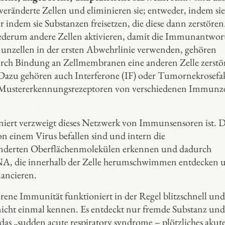
eränderte Zellen und eliminieren sie; entweder, indem sie 
indem sie Substanzen freisetzen, die diese dann zerstören
wiederum andere Zellen aktivieren, damit die Immunantwor
munzellen in der ersten Abwehrlinie verwenden, gehören
s durch Bindung an Zellmembranen eine anderen Zelle zerstö
azu gehören auch Interferone (IF) oder Tumornekrosefa
r Mustererkennungsrezeptoren von verschiedenen Immunz
finiert verzweigt dieses Netzwerk von Immunsensoren ist. 
n einem Virus befallen sind und intern die
änderten Oberflächenmolekülen erkennen und dadurch
RNA, die innerhalb der Zelle herumschwimmen entdecken 
ancieren.
orene Immunität funktioniert in der Regel blitzschnell und
icht einmal kennen. Es entdeckt nur fremde Substanz und
 das „sudden acute respiratory syndrome – plötzliches akut