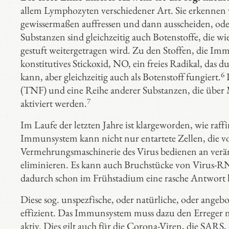
allem Lymphozyten verschiedener Art. Sie erkennen v
gewissermaßen auffressen und dann ausscheiden, oder 
Substanzen sind gleichzeitig auch Botenstoffe, die 
gestuft weitergetragen wird. Zu den Stoffen, die Im
konstitutives Stickoxid, NO, ein freies Radikal, da
6
kann, aber gleichzeitig auch als Botenstoff fungiert.
D
(TNF) und eine Reihe anderer Substanzen, die übe
7
aktiviert werden.
Im Laufe der letzten Jahre ist klargeworden, wie raf
Immunsystem kann nicht nur entartete Zellen, die vo
Vermehrungsmaschinerie des Virus bedienen an ver
eliminieren. Es kann auch Bruchstücke von Virus-
dadurch schon im Frühstadium eine rasche Antwort l
Diese sog. unspezfische, oder natürliche, oder angeb
effizient. Das Immunsystem muss dazu den Erreger n
aktiv. Dies gilt auch für die Corona-Viren, die SARS,