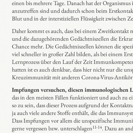
einen bis mehrere Tage. Danach hat der Organismus i
anzutreffen sind und dadurch schon beim Erstkontakt
Blut und in der interstiziellen Flüssigkeit zwischen
Daher kommt es auch, dass bei einem Zweitkontakt 
und die dazugehörenden Gedächtniszellen die Erkrank
Chance mehr. Die Gedächtniszellen können die spez
viel schneller in großer Zahl bilden, als bei einem 
Lernprozess über den Lauf der Zeit Immunkompetenz
hatten ist es auch denkbar, dass hier nicht nur die un
Kreuzimmunität mit anderen Corona-Virus-Antikörp
Impfungen versuchen, diesen immunologischen L
das in den meisten Fällen funktioniert und auch zu e
so zu sein, dass dieser Prozess aufgrund der Konta
ja auch viele andere Stoffe enthält, die das Immunsy
Dass Impfungen vor allem die unspezifische Immunität
11-14
gerne vergessen bzw. unterschlagen
. Dazu an and