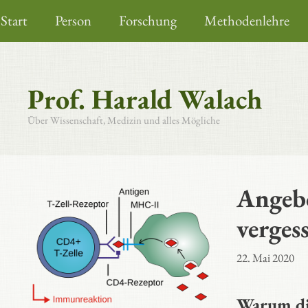
Zum
Start
Person
Forschung
Methodenlehre
Inhalt
springen
Prof. Harald Walach
Über Wissenschaft, Medizin und alles Mögliche
Angeb
verges
22. Mai 2020
Warum di