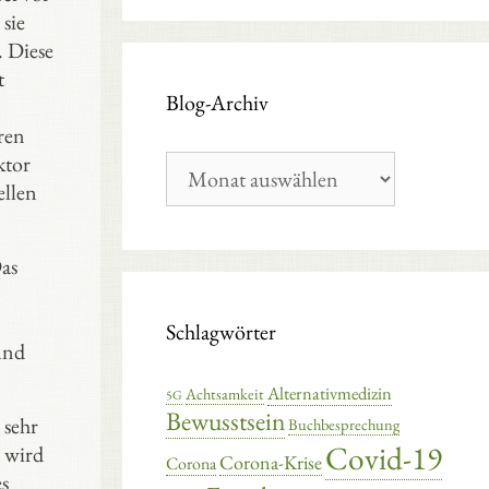
sie
. Diese
t
Blog-Archiv
ren
ktor
Blog-
Archiv
ellen
Das
Schlagwörter
und
Alternativmedizin
Achtsamkeit
5G
Bewusstsein
 sehr
Buchbesprechung
Covid-19
 wird
Corona-Krise
Corona
es