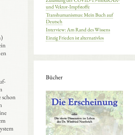
Zulassung der COVID-19-modRNA-
und Vektor-Impfstoffe
Transhumanismus: Mein Buch auf
Deutsch
Interview: Am Rand des Wissens
n)
Einzig Frieden ist alternativlos
ein
nen
Bücher
uf-
m
e schon
m
ine
tem
system