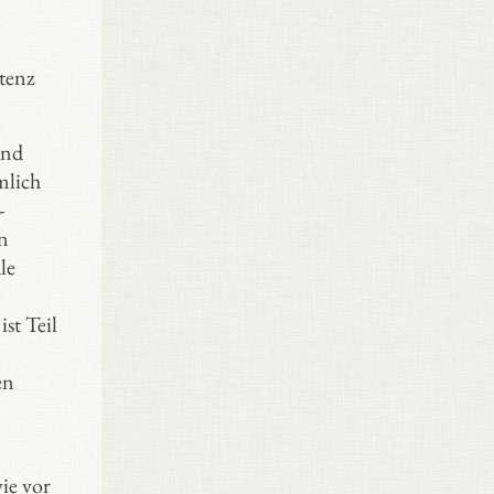
etenz
und
mlich
-
n
le
st Teil
en
ie vor