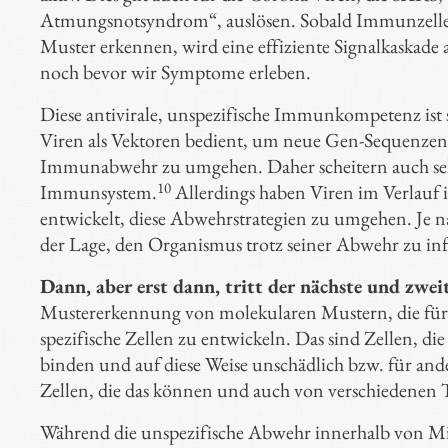
Atmungsnotsyndrom“, auslösen. Sobald Immunzellen 
Muster erkennen, wird eine effiziente Signalkaskade a
noch bevor wir Symptome erleben.
Diese antivirale, unspezifische Immunkompetenz ist s
Viren als Vektoren bedient, um neue Gen-Sequenzen 
Immunabwehr zu umgehen. Daher scheitern auch sehr
10
Immunsystem.
Allerdings haben Viren im Verlauf 
entwickelt, diese Abwehrstrategien zu umgehen. Je na
der Lage, den Organismus trotz seiner Abwehr zu inf
Dann, aber erst dann, tritt der nächste und zwe
Mustererkennung von molekularen Mustern, die für d
spezifische Zellen zu entwickeln. Das sind Zellen, d
binden und auf diese Weise unschädlich bzw. für a
Zellen, die das können und auch von verschiedenen T
Während die unspezifische Abwehr innerhalb von Min