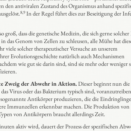
den antiviralen Zustand des Organismus anhand spezifi
8,9
usgelöst.
In der Regel führt dies zur Beseitigung der Inf
o groß, dass die genetische Medizin, die sich gerne solch
in das Genom von Zellen zu schleusen, alle Mühe hat dies
 viele solcher therapeutischer Versuche an unserem
ihrer Evolutionsgeschichte natürlich auch Mechanismen
chdem wie gut sie darin sind, sind sie mehr oder weniger s
izieren.
ite Zweig der Abwehr in Aktion.
Dieser beginnt nun die
as Virus oder das Bakterium typisch sind, voranzutreibe
ie sogenannte Antikörper produzieren, die die Eindringling
ndere Immunzellen erkennbar machen. Die Produktion von
ypen von Antikörpern braucht allerdings Zeit.
uten aktiv wird, dauert der Prozess der spezifischen Abw