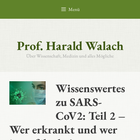
Zum
Menü
Inhalt
springen
Prof. Harald Walach
Über Wissenschaft, Medizin und alles Mögliche
Wissenswertes
zu SARS-
CoV2: Teil 2 –
Wer erkrankt und wer