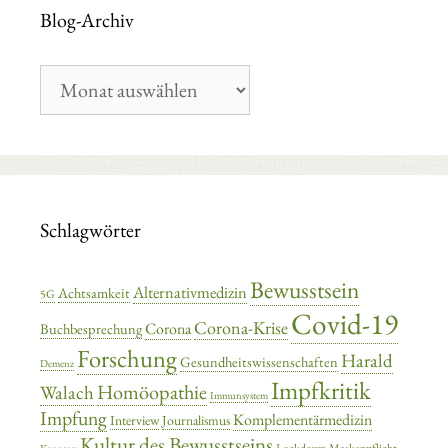
Blog-Archiv
Blog-
Archiv
Schlagwörter
Bewusstsein
Alternativmedizin
Achtsamkeit
5G
Covid-19
Corona-Krise
Corona
Buchbesprechung
Forschung
Harald
Gesundheitswissenschaften
Demenz
Impfkritik
Homöopathie
Walach
Immunsystem
Impfung
Komplementärmedizin
Interview
Journalismus
Kultur des Bewusstseins
Lockdown
Maskenpflicht
Kongress