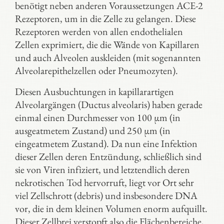
benötigt neben anderen Voraussetzungen ACE-2
Rezeptoren, um in die Zelle zu gelangen. Diese
Rezeptoren werden von allen endothelialen
Zellen exprimiert, die die Wände von Kapillaren
und auch Alveolen auskleiden (mit sogenannten
Alveolarepithelzellen oder Pneumozyten).
Diesen Ausbuchtungen in kapillarartigen
Alveolargängen (Ductus alveolaris) haben gerade
einmal einen Durchmesser von 100 µm (in
ausgeatmetem Zustand) und 250 µm (in
eingeatmetem Zustand). Da nun eine Infektion
dieser Zellen deren Entzündung, schließlich sind
sie von Viren infiziert, und letztendlich deren
nekrotischen Tod hervorruft, liegt vor Ort sehr
viel Zellschrott (debris) und insbesondere DNA
vor, die in dem kleinen Volumen enorm aufquillt.
Dieser Zellbrei verstopft also die Flächenbereiche,