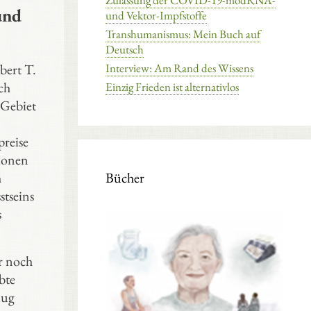
Zulassung der COVID-19-modRNA-
und
und Vektor-Impfstoffe
Transhumanismus: Mein Buch auf
Deutsch
bert T.
Interview: Am Rand des Wissens
ch
Einzig Frieden ist alternativlos
 Gebiet
preise
lionen
h
Bücher
stseins
s
r noch
bte
lug