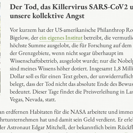
Der Tod, das Killervirus SARS-CoV2 
unsere kollektive Angst
Vor kurzem hat der US-amerikanische Philanthrop Ro
Bigelow, der
ein eigenes Institut
betreibt, die vermutli
höchste Summe ausgelobt, die für Forschung auf dem
der Grenzgebiete, wenn nicht sogar überhaupt im
Wissenschaftsbetrieb, ausgelobt wurde; nur die Nobel
sind meines Wissens höher dotiert. Insgesamt 1,8 Mil
Dollar soll es für einen Text geben, der unwiderruflic
belegt, dass der Tod nicht das absolute Ende des Bewus
bedeutet. Dieser Tage findet die Preisverleihung in La
Vegas, Nevada, statt.
 an erdfernen Habitaten für die NASA arbeitete und imme
hrtunternehmen hat und damit sein Geld verdient. Er erle
 der Astronaut Edgar Mitchell, der bekanntlich beim Rückf