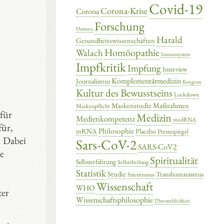
Covid-19
Corona-Krise
Corona
Forschung
Demenz
Harald
Gesundheitswissenschaften
Homöopathie
Walach
Immunsystem
Impfkritik
Impfung
Interview
Komplementärmedizin
Journalismus
Kongress
Kultur des Bewusstseins
Lockdown
Maskenstudie
Maßnahmen
Maskenpflicht
 für
Medizin
Medienkompetenz
modRNA
für,
Philosophie
mRNA
Placebo
Pressespiegel
. Dabei
Sars-CoV-2
SARS-CoV2
re
Spiritualität
Selbsterfahrung
Selbstheilung
Statistik
Studie
Transhumanismus
Szientismus
Wissenschaft
WHO
ter
Wissenschaftsphilosophie
Übersterblichkeit