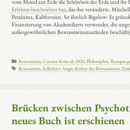
vom Mond zur Erde die Schönheit der Erde und ihr E
Erlebnis beschrieben hat
, das ihn veränderte. Mitchel
Petaluma, Kalifornien. So ähnlich Bigelow: Er gründet
Finanzierung von Akademikern verwendet, die unge
außergewöhnlichen Bewusstseinszuständen beschäfti
Kategorien
Bewusstsein
,
Corona-Krise ab 2020
,
Philosophie
,
Rezepte g
Schlagwörter
Bewusstsein
,
kollektive Angst
,
Kultur des Bewusstseins
,
Nah
Brücken zwischen Psychoth
neues Buch ist erschienen