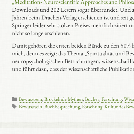
„Meditation- Neuroscientific Approaches and Philos
Downloads und 202 Lesern sogar überrundet. Und 
Jahren beim Drachen-Verlag erschienen ist und seit ge
Springer leider sehr stolzen Preises mehrfach zitiert 
nicht so lange erschienen.
Damit gehören die ersten beiden Bände zu den 50% b
mich, denn es zeigt: das Thema „Spiritualität und Be
neuropsychologischen Betrachtungen, wissenschaft
und führt dazu, dass der wissenschaftliche Publikatio
Kategorien
Bewusstsein
,
Bröckelnde Mythen
,
Bücher
,
Forschung
,
Wiss
Schlagwörter
Bewusstsein
,
Buchbesprechung
,
Forschung
,
Kultur des Bew