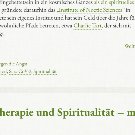
ingebettetsein in ein kosmisches Ganzes
als ein spirituelles
l gründete daraufhin das „
Institute of Noetic Sciences
” in
e sein eigenes Institut und hat sein Geld über die Jahre fü
wöhnliche Pfade betreten, etwa
Charlie Tart
, der sich mit
gt.
Weit
egen die Angst
tod
,
Sars-CoV-2
,
Spiritualität
erapie und Spiritualität – 