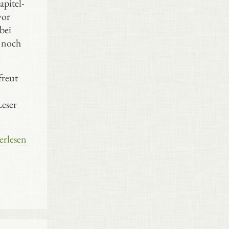
apitel-
vor
bei
 noch
freut
eser
erlesen