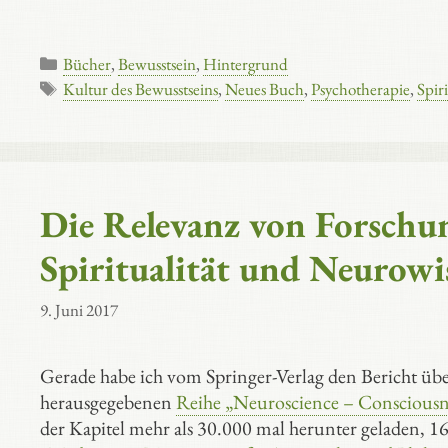
Kategorien
Bücher
,
Bewusstsein
,
Hintergrund
Schlagwörter
Kultur des Bewusstseins
,
Neues Buch
,
Psychotherapie
,
Spiri
Die Relevanz von Forschun
Spiritualität und Neurowi
9. Juni 2017
Gerade habe ich vom Springer-Verlag den Bericht üb
herausgegebenen
Reihe „Neuroscience – Consciousnes
der Kapitel mehr als 30.000 mal herunter geladen, 16