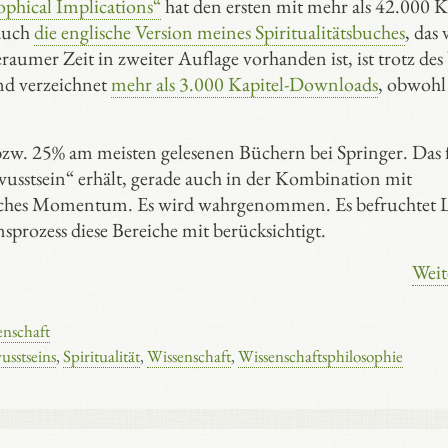
ophical Implications“
hat den ersten mit mehr als 42.000 K
auch
die englische Version meines Spiritualitätsbuches
, das 
raumer Zeit in zweiter Auflage vorhanden ist, ist trotz des 
und verzeichnet
mehr als 3.000 Kapitel-Downloads
, obwohl
zw. 25% am meisten gelesenen Büchern bei Springer. Das 
wusstsein“ erhält, gerade auch in der Kombination mit
liches Momentum. Es wird wahrgenommen. Es befruchtet L
nsprozess diese Bereiche mit berücksichtigt.
Weit
enschaft
usstseins
,
Spiritualität
,
Wissenschaft
,
Wissenschaftsphilosophie