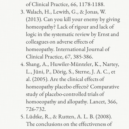
of Clinical Practice, 66, 1178-1188.
Walach, H., Lewith, G., & Jonas, W.
(2013). Can you kill your enemy by giving
homeopathy? Lack of rigour and lack of
logic in the systematic review by Ernst and
colleagues on adverse effects of
homeopathy. International Journal of
Clinical Practice, 67, 385-386.
Shang, A., Huwiler-Münteler, K., Nartey,
L., Jüni, P., Dörig, S., Sterne, J. A. C., et
al. (2005). Are the clinical effects of
homeopathy placebo effects? Comparative
study of placebo-controlled trials of
homoeopathy and allopathy. Lancet, 366,
726-732.
Lüdtke, R., & Rutten, A. L. B. (2008).
The conclusions on the effectiveness of