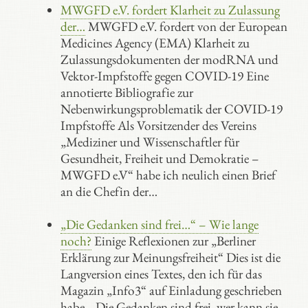
MWGFD e.V. fordert Klarheit zu Zulassung
der…
MWGFD e.V. fordert von der European
Medicines Agency (EMA) Klarheit zu
Zulassungsdokumenten der modRNA und
Vektor-Impfstoffe gegen COVID-19 Eine
annotierte Bibliografie zur
Nebenwirkungsproblematik der COVID-19
Impfstoffe Als Vorsitzender des Vereins
„Mediziner und Wissenschaftler für
Gesundheit, Freiheit und Demokratie –
MWGFD e.V“ habe ich neulich einen Brief
an die Chefin der…
„Die Gedanken sind frei…“ – Wie lange
noch?
Einige Reflexionen zur „Berliner
Erklärung zur Meinungsfreiheit“ Dies ist die
Langversion eines Textes, den ich für das
Magazin „Info3“ auf Einladung geschrieben
habe. „Die Gedanken sind frei, wer kann sie