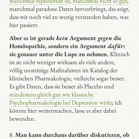
manchmal replizierbar ist
,
manchmal nicht so gut
,
manchmal paradoxe Daten hervorbringt, das zeigt,
dass wir noch viel zu wenig verstanden haben, was
hier passiert.
Aber es ist gerade
kein
Argument
gegen
die
Homöopathie, sondern ein Argument
dafür
:
sie genauer unter die Lupe zu nehmen.
Klinisch
ist sie nicht weniger wirksam als viele andere,
völlig unstrittige Maßnahmen im Katalog der
klinischen Pharmakologie, vielleicht sogar besser.
Es gibt Daten, dass sie besser als Placebo und
mindestens gleich gut wie klassische
Psychopharmakologie bei Depression wirkt
; ich
könnte hier weitermachen, lasse es aber dabei
bewenden.
8.
Man kann durchaus darüber diskutieren, ob