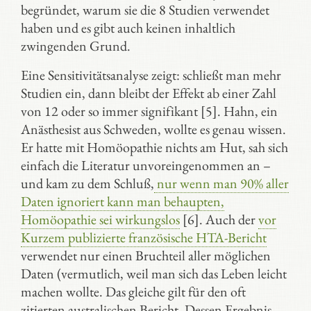
begründet, warum sie die 8 Studien verwendet
haben und es gibt auch keinen inhaltlich
zwingenden Grund.
Eine Sensitivitätsanalyse zeigt: schließt man mehr
Studien ein, dann bleibt der Effekt ab einer Zahl
von 12 oder so immer signifikant [5]. Hahn, ein
Anästhesist aus Schweden, wollte es genau wissen.
Er hatte mit Homöopathie nichts am Hut, sah sich
einfach die Literatur unvoreingenommen an –
und kam zu dem Schluß,
nur wenn man 90% aller
Daten ignoriert kann man behaupten,
Homöopathie sei wirkungslos
[6]. Auch der
vor
Kurzem publizierte französische HTA-Bericht
verwendet nur einen Bruchteil aller möglichen
Daten (vermutlich, weil man sich das Leben leicht
machen wollte. Das gleiche gilt für den oft
zitierten australischen Bericht. Dessen Ergebnis