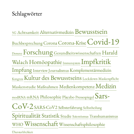
Schlagwörter
Bewusstsein
Alternativmedizin
Achtsamkeit
5G
Covid-19
Corona-Krise
Corona
Buchbesprechung
Forschung
Harald
Gesundheitswissenschaften
Demenz
Impfkritik
Homöopathie
Walach
Immunsystem
Impfung
Komplementärmedizin
Interview
Journalismus
Kultur des Bewusstseins
Lockdown
Maskenpflicht
Kongress
Medizin
Medienkompetenz
Maskenstudie
Maßnahmen
Sars-
Philosophie
mRNA
Placebo
Pressespiegel
modRNA
CoV-2
SARS-CoV2
Selbsterfahrung
Selbstheilung
Spiritualität
Statistik
Studie
Transhumanismus
Szientismus
Wissenschaft
Wissenschaftsphilosophie
WHO
Übersterblichkeit