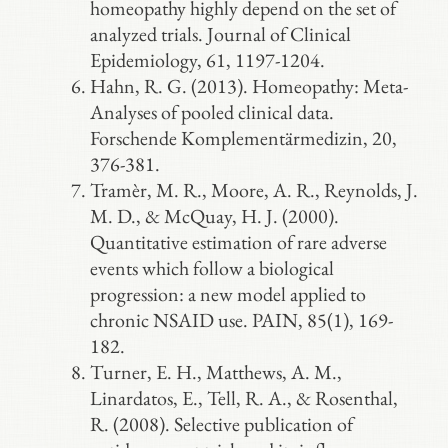
homeopathy highly depend on the set of
analyzed trials. Journal of Clinical
Epidemiology, 61, 1197-1204.
Hahn, R. G. (2013). Homeopathy: Meta-
Analyses of pooled clinical data.
Forschende Komplementärmedizin, 20,
376-381.
Tramèr, M. R., Moore, A. R., Reynolds, J.
M. D., & McQuay, H. J. (2000).
Quantitative estimation of rare adverse
events which follow a biological
progression: a new model applied to
chronic NSAID use. PAIN, 85(1), 169-
182.
Turner, E. H., Matthews, A. M.,
Linardatos, E., Tell, R. A., & Rosenthal,
R. (2008). Selective publication of