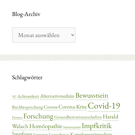
Blog-Archiv
Blog-
Archiv
Schlagwörter
Bewusstsein
Alternativmedizin
Achtsamkeit
5G
Covid-19
Corona-Krise
Corona
Buchbesprechung
Forschung
Harald
Gesundheitswissenschaften
Demenz
Impfkritik
Homöopathie
Walach
Immunsystem
Impfung
Komplementärmedizin
Interview
Journalismus