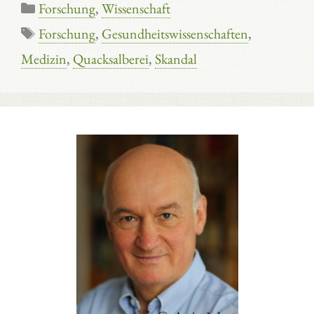
Kategorien
Forschung
,
Wissenschaft
Schlagwörter
Forschung
,
Gesundheitswissenschaften
,
Medizin
,
Quacksalberei
,
Skandal