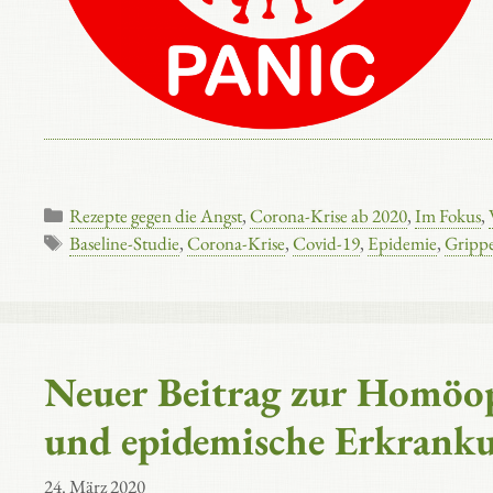
Kategorien
Rezepte gegen die Angst
,
Corona-Krise ab 2020
,
Im Fokus
,
Schlagwörter
Baseline-Studie
,
Corona-Krise
,
Covid-19
,
Epidemie
,
Gripp
Neuer Beitrag zur Homöo
und epidemische Erkranku
24. März 2020