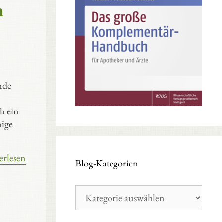
n
nde
h ein
nige
erlesen
Blog-Kategorien
Blog-
Kategorien