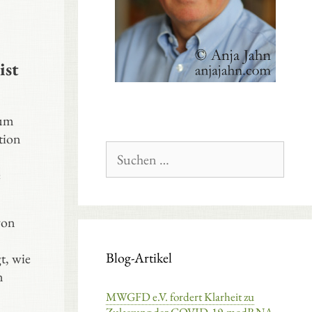
ist
ium
tion
Suchen
nach:
e
von
Blog-Artikel
t, wie
n
MWGFD e.V. fordert Klarheit zu