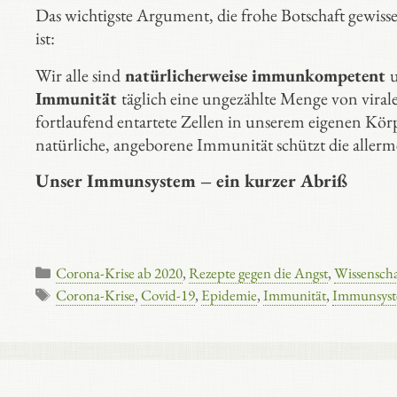
Das wichtigste Argument, die frohe Botschaft gewiss
ist:
Wir alle sind
natürlicherweise immunkompetent
Immunität
täglich eine ungezählte Menge von vira
fortlaufend entartete Zellen in unserem eigenen Kör
natürliche, angeborene Immunität schützt die aller
Unser Immunsystem – ein kurzer Abriß
Kategorien
Corona-Krise ab 2020
,
Rezepte gegen die Angst
,
Wissenscha
Schlagwörter
Corona-Krise
,
Covid-19
,
Epidemie
,
Immunität
,
Immunsys