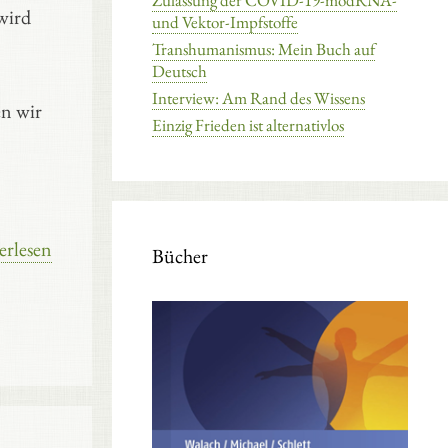
Zulassung der COVID-19-modRNA-
wird
und Vektor-Impfstoffe
Transhumanismus: Mein Buch auf
Deutsch
Interview: Am Rand des Wissens
en wir
Einzig Frieden ist alternativlos
erlesen
Bücher