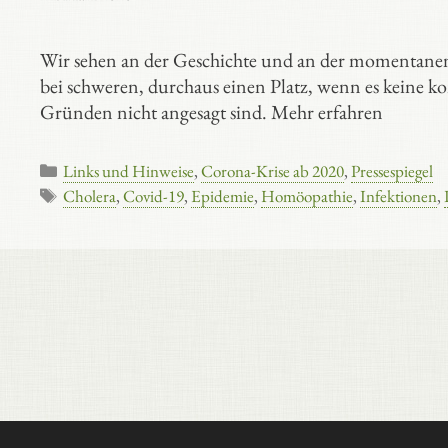
Wir sehen an der Geschichte und an der momentanen
bei schweren, durchaus einen Platz, wenn es keine k
Gründen nicht angesagt sind. Mehr erfahren
Kategorien
Links und Hinweise
,
Corona-Krise ab 2020
,
Pressespiegel
Schlagwörter
Cholera
,
Covid-19
,
Epidemie
,
Homöopathie
,
Infektionen
,