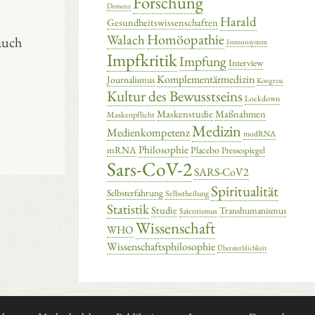
Forschung
Demenz
Harald
Gesundheitswissenschaften
Homöopathie
Walach
auch
Immunsystem
Impfkritik
Impfung
Interview
Komplementärmedizin
Journalismus
Kongress
Kultur des Bewusstseins
Lockdown
Maskenstudie
Maßnahmen
Maskenpflicht
Medizin
Medienkompetenz
modRNA
Philosophie
mRNA
Placebo
Pressespiegel
Sars-CoV-2
SARS-CoV2
Spiritualität
Selbsterfahrung
Selbstheilung
Statistik
Studie
Transhumanismus
Szientismus
Wissenschaft
WHO
Wissenschaftsphilosophie
Übersterblichkeit