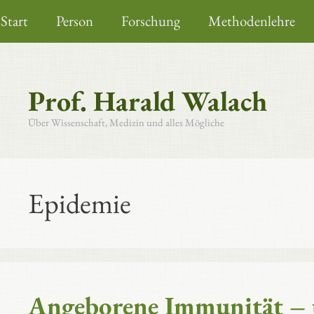
Zum
Start
Person
Forschung
Methodenlehre
Inhalt
springen
Prof. Harald Walach
Über Wissenschaft, Medizin und alles Mögliche
Epidemie
Angeborene Immunität – u