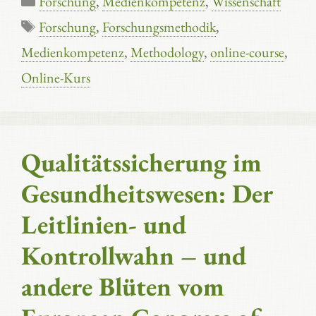
Forschung
,
Medienkompetenz
,
Wissenschaft
Schlagwörter
Forschung
,
Forschungsmethodik
,
Medienkompetenz
,
Methodology
,
online-course
,
Online-Kurs
Qualitätssicherung im
Gesundheitswesen: Der
Leitlinien- und
Kontrollwahn – und
andere Blüten vom