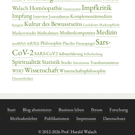
Impfkritik
Homöopathie
Walach
Immunsystem
Impfung
Komplementärmedizin
Interview
Journalismus
Kultur des Bewusstseins
Lockdown
Maskenpflicht
Kongress
Medizin
Medienkompetenz
Maskenstudie
Maßnahmen
Sars-
Philosophie
mRNA
Placebo
Pressespiegel
modRNA
CoV-2
SARS-CoV2
Selbsterfahrung
Selbstheilung
Spiritualität
Statistik
Studie
Transhumanismus
Szientismus
Wissenschaft
Wissenschaftsphilosophie
WHO
Übersterblichkeit
Start
Blog abonnieren
Business leben
Person
Forschung
Methodenlehre
Publikationen
Impressum
Datenschutz
© 2012-2026 Prof. Harald Walach