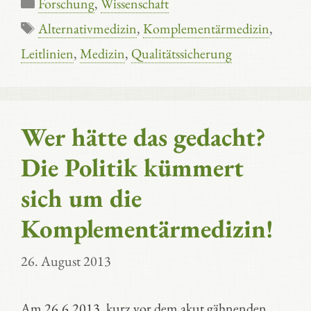
Kategorien
Forschung
,
Wissenschaft
Schlagwörter
Alternativmedizin
,
Komplementärmedizin
,
Leitlinien
,
Medizin
,
Qualitätssicherung
Wer hätte das gedacht?
Die Politik kümmert
sich um die
Komplementärmedizin!
26. August 2013
Am 26.6.2013, kurz vor dem akut gähnenden