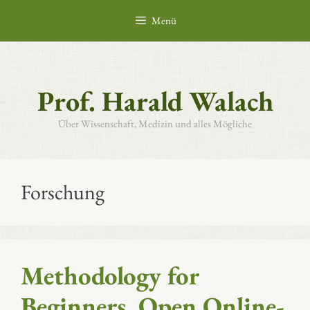
Zum
Menü
Inhalt
springen
Prof. Harald Walach
Über Wissenschaft, Medizin und alles Mögliche
Forschung
Methodology for
Beginners, Open Online-