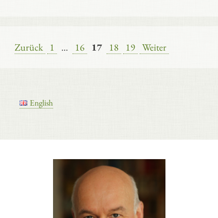
Seite
Seite
Seite
Seite
Seite
Zurück
1
…
16
17
18
19
Weiter
English