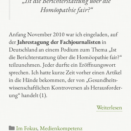
„Ist die Berichterstattung über die
Homöopathie fair?“
Anfang November 2010 war ich ein­ge­laden, auf
der
Jahres­tagung der Fach­journa­listen
in
Deutsch­land an einem Podium zum Thema „Ist
die Bericht­erstattung über die Homöo­pathie fair?“
teil­zu­nehmen. Jeder durfte ein Eröffnungs­wort
sprechen. Ich hatte kurze Zeit vorher einen Artikel
in die Hände bekommen, der von „Gesund­heits­
wisse­nschaft­lichen Kon­tro­ver­sen als Heraus­forder­
ung“ handelt (1).
Weiterlesen
Kategorien
Im Fokus
,
Medienkompetenz