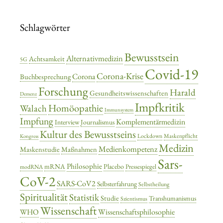
Schlagwörter
Bewusstsein
Alternativmedizin
Achtsamkeit
5G
Covid-19
Corona-Krise
Corona
Buchbesprechung
Forschung
Harald
Gesundheitswissenschaften
Demenz
Impfkritik
Homöopathie
Walach
Immunsystem
Impfung
Komplementärmedizin
Interview
Journalismus
Kultur des Bewusstseins
Lockdown
Maskenpflicht
Kongress
Medizin
Medienkompetenz
Maskenstudie
Maßnahmen
Sars-
Philosophie
mRNA
Placebo
Pressespiegel
modRNA
CoV-2
SARS-CoV2
Selbsterfahrung
Selbstheilung
Spiritualität
Statistik
Studie
Transhumanismus
Szientismus
Wissenschaft
Wissenschaftsphilosophie
WHO