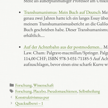
Stelle als außerplanmäßiger Professor am Unikli
Transhumanismus: Mein Buch auf Deutsch
Mei
genau zwei Jahren hatte ich ein langes Essay üb
meinem Transhumanismusbericht an die Galileo
Buch geschrieben habe. Dieser Transhumanismusbe
erhältlich.…
Auf der Achterbahn aus der postmodernen…
Mic
Law. Cham: Palgrave-macmillan/Springer. Palgr
114,00 CHF; ISBN 978-3-031-71185-5 Auf Achte
aufzuschlagen, bevor einen eine scharfe Kurve
Kategorien
Forschung
,
Wissenschaft
Schlagwörter
Forschung
,
Placebo
,
Pseudomaschienen
,
Selbstheilung
Konstruktivismus pur
Quacksalberei – 1