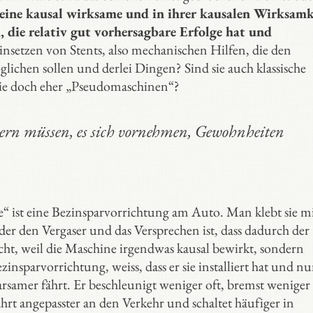
eine kausal wirksame und in ihrer kausalen Wirksamk
die relativ gut vorhersagbare Erfolge hat und
Einsetzen von Stents, also mechanischen Hilfen, die den
lichen sollen und derlei Dingen? Sind sie auch klassische
 sie doch eher „Pseudomaschinen“?
dern müssen, es sich vornehmen, Gewohnheiten
ne“ ist eine Bezinsparvorrichtung am Auto. Man klebt sie m
r den Vergaser und das Versprechen ist, dass dadurch der
ht, weil die Maschine irgendwas kausal bewirkt, sondern
insparvorrichtung, weiss, dass er sie installiert hat und n
arsamer fährt. Er beschleunigt weniger oft, bremst weniger 
ährt angepasster an den Verkehr und schaltet häufiger in