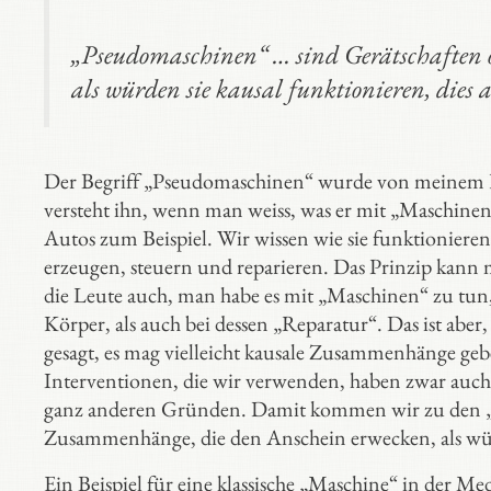
„Pseudomaschinen“ … sind Gerätschaften
als würden sie kausal funktionieren, dies a
Der Begriff „Pseudomaschinen“ wurde von meinem K
versteht ihn, wenn man weiss, was er mit „Maschine
Autos zum Beispiel. Wir wissen wie sie funktionieren
erzeugen, steuern und reparieren. Das Prinzip kann
die Leute auch, man habe es mit „Maschinen“ zu tun
Körper, als auch bei dessen „Reparatur“. Das ist abe
gesagt, es mag vielleicht kausale Zusammenhänge gebe
Interventionen, die wir verwenden, haben zwar auch 
ganz anderen Gründen. Damit kommen wir zu den „P
Zusammenhänge, die den Anschein erwecken, als würde
Ein Beispiel für eine klassische „Maschine“ in der M