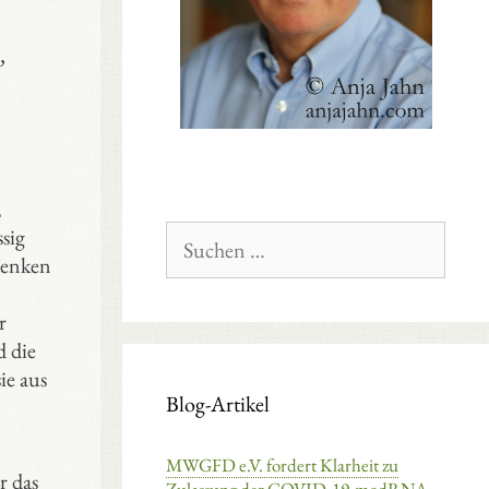
,
,
Suchen
sig
nach:
denken
r
d die
ie aus
Blog-Artikel
MWGFD e.V. fordert Klarheit zu
r das