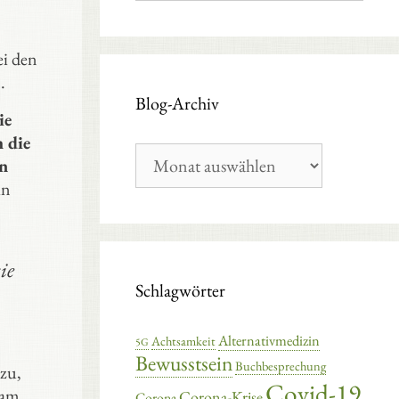
ei den
.
Blog-Archiv
ie
h die
Blog-
n
Archiv
in
ie
Schlagwörter
Alternativmedizin
Achtsamkeit
5G
Bewusstsein
Buchbesprechung
zu,
Covid-19
 am
Corona-Krise
Corona