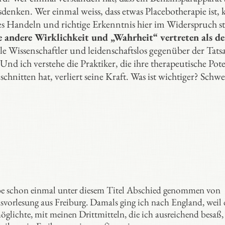
sdenken. Wer einmal weiss, dass etwas Placebotherapie ist,
tes Handeln und richtige Erkenntnis hier im Widerspruch s
 andere Wirklichkeit und „Wahrheit“ vertreten als de
lle Wissenschaftler und leidenschaftslos gegenüber der Tats
nd ich verstehe die Praktiker, die ihre therapeutische Pot
hnitten hat, verliert seine Kraft. Was ist wichtiger? Schwe
e schon einmal unter diesem Titel Abschied genommen von
vorlesung aus Freiburg. Damals ging ich nach England, weil 
lichte, mit meinen Drittmitteln, die ich ausreichend besaß,