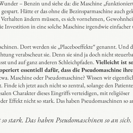
 Wunder – Benzin und siehe da: die Maschine „funktionier
n gespart. Hätte er das ohne die Bezinsparmaschine auch g
ein Verhalten ändern müssen, es sich vornehmen, Gewohnhe
ie Investition in eine solche Maschine irgendwie einfacher
maschinen. Dort werden sie „Placeboeffekte“ genannt. Und d
htung verabscheut sie. Denn sie sind ja doch nicht steuerba
sst und auf ganz anderen Schleichpfaden.
Vielleicht ist s
periert essentiell dafür, dass die Pseudomaschine ihre
twa. Maschine oder Pseudomaschine? Wissen wir eigentlic
 Finde ich jetzt auch nicht so zentral, solange den Patient
alen Charakter dieses Eingriffs verteidigen, mit religiöser
 der Effekt nicht so stark. Das haben Pseudomaschinen so an
t so stark. Das haben Pseudomaschinen so an sich.