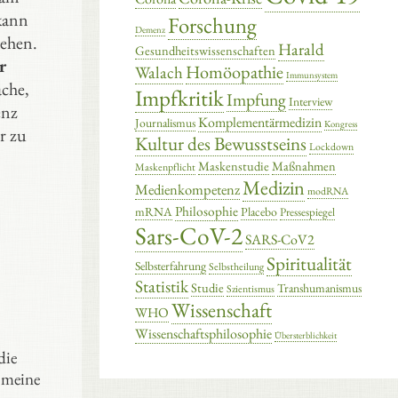
 kann
Forschung
Demenz
tehen.
Harald
Gesundheitswissenschaften
r
Homöopathie
Walach
Immunsystem
ache,
Impfkritik
Impfung
Interview
enz
Komplementärmedizin
Journalismus
Kongress
r zu
Kultur des Bewusstseins
Lockdown
Maskenstudie
Maßnahmen
Maskenpflicht
Medizin
Medienkompetenz
modRNA
Philosophie
mRNA
Placebo
Pressespiegel
Sars-CoV-2
SARS-CoV2
Spiritualität
Selbsterfahrung
Selbstheilung
Statistik
Studie
Transhumanismus
Szientismus
Wissenschaft
WHO
Wissenschaftsphilosophie
Übersterblichkeit
die
 meine