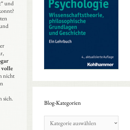
t“ und
ekonnt?
iten
 und
er
r,
ogar
 volle
h nicht
en
 sich.
Blog-Kategorien
Blog-
Kategorien