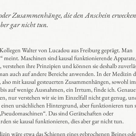
 oder Zusammenhänge, die den Anschein erwecken
ber gar nicht tun.
ollegen Walter von Lucadou aus Freiburg geprägt. Man
n“ meint. Maschinen sind kausal funktionierende Apparate
, verstehen ihre Prinzipien und können sie deshalb zuverläs
 man auch auf andere Bereiche anwenden. In der Medizin 
, also mit kausal gesteuerten Zusammenhängen, sowohl im
r, bis auf wenige Ausnahmen, ein Irrtum, finde ich. Genaue
n, nur verstehen wir sie im Einzelfall nicht gut genug, un
einen ursächlichen Hintergrund, aber funktionieren tun s
seudomaschinen“. Das sind Gerätschaften oder
n sie kausal funktionieren, dies aber gar nicht tun.
edizin wäre etwa das Schienen eines gebrochenen Beines ode