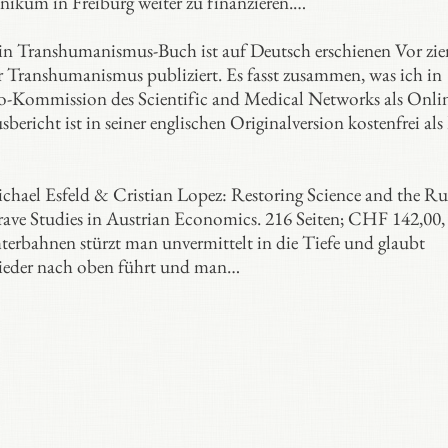
nikum in Freiburg weiter zu finanzieren.…
n Transhumanismus-Buch ist auf Deutsch erschienen Vor zie
er Transhumanismus publiziert. Es fasst zusammen, was ich in
-Kommission des Scientific and Medical Networks als Onlin
richt ist in seiner englischen Originalversion kostenfrei al
hael Esfeld & Cristian Lopez: Restoring Science and the Ru
ave Studies in Austrian Economics. 216 Seiten; CHF 142,00
rbahnen stürzt man unvermittelt in die Tiefe und glaubt
 wieder nach oben führt und man…