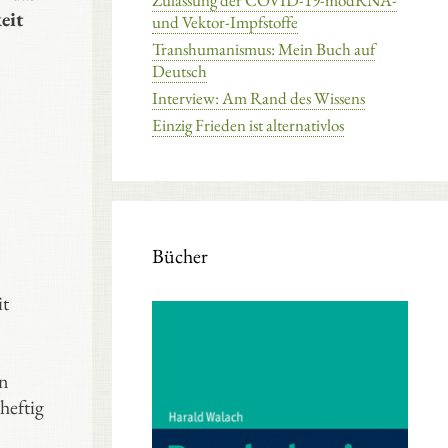
Zulassung der COVID-19-modRNA-
eit
und Vektor-Impfstoffe
Transhumanismus: Mein Buch auf
Deutsch
Interview: Am Rand des Wissens
Einzig Frieden ist alternativlos
Bücher
it
un
heftig