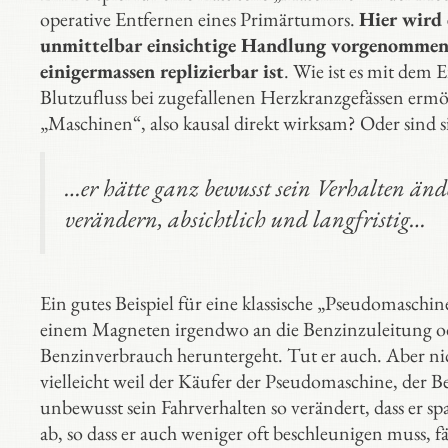
operative Entfernen eines Primärtumors.
Hier wird 
unmittelbar einsichtige Handlung vorgenommen, 
einigermassen replizierbar ist
. Wie ist es mit dem 
Blutzufluss bei zugefallenen Herzkranzgefässen ermög
„Maschinen“, also kausal direkt wirksam? Oder sind
…er hätte ganz bewusst sein Verhalten än
verändern, absichtlich und langfristig…
Ein gutes Beispiel für eine klassische „Pseudomaschi
einem Magneten irgendwo an die Benzinzuleitung ode
Benzinverbrauch heruntergeht. Tut er auch. Aber nic
vielleicht weil der Käufer der Pseudomaschine, der Bez
unbewusst sein Fahrverhalten so verändert, dass er sp
ab, so dass er auch weniger oft beschleunigen muss, f