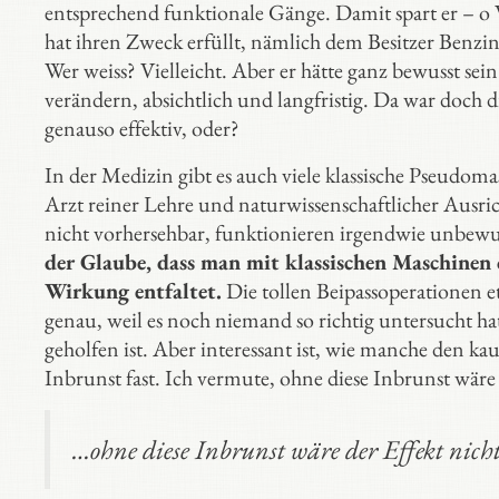
entsprechend funktionale Gänge. Damit spart er – o
hat ihren Zweck erfüllt, nämlich dem Besitzer Benzi
Wer weiss? Vielleicht. Aber er hätte ganz bewusst s
verändern, absichtlich und langfristig. Da war doch d
genauso effektiv, oder?
In der Medizin gibt es auch viele klassische Pseudo
Arzt reiner Lehre und naturwissenschaftlicher Ausric
nicht vorhersehbar, funktionieren irgendwie unbewu
der Glaube, dass man mit klassischen Maschinen o
Wirkung entfaltet.
Die tollen Beipassoperationen e
genau, weil es noch niemand so richtig untersucht hat.
geholfen ist. Aber interessant ist, wie manche den kaus
Inbrunst fast. Ich vermute, ohne diese Inbrunst wäre
…ohne diese Inbrunst wäre der Effekt nich