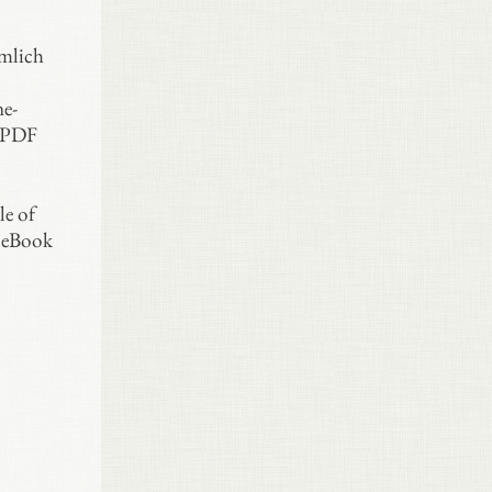
mlich
e-
s PDF
le of
, eBook