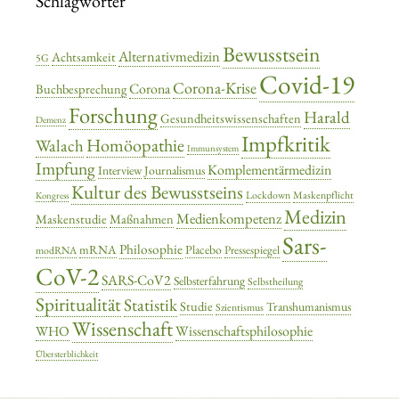
Schlagwörter
Bewusstsein
Alternativmedizin
Achtsamkeit
5G
Covid-19
Corona-Krise
Corona
Buchbesprechung
Forschung
Harald
Gesundheitswissenschaften
Demenz
Impfkritik
Homöopathie
Walach
Immunsystem
Impfung
Komplementärmedizin
Interview
Journalismus
Kultur des Bewusstseins
Lockdown
Maskenpflicht
Kongress
Medizin
Medienkompetenz
Maskenstudie
Maßnahmen
Sars-
Philosophie
mRNA
Placebo
Pressespiegel
modRNA
CoV-2
SARS-CoV2
Selbsterfahrung
Selbstheilung
Spiritualität
Statistik
Studie
Transhumanismus
Szientismus
Wissenschaft
Wissenschaftsphilosophie
WHO
Übersterblichkeit