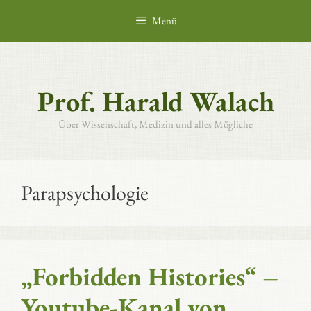
Zum
Menü
Inhalt
springen
Prof. Harald Walach
Über Wissenschaft, Medizin und alles Mögliche
Parapsychologie
„Forbidden Histories“ –
Youtube-Kanal von