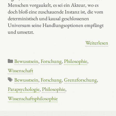
Menschen vorgaukelt, es sei ein Akteur, wo es
doch bloß eine zuschauende Instanz ist, die vom
deterministisch und kausal geschlossenen
Universum seine Handlungsoptionen empfängt
und umsetzt.
Weiterlesen
Kategorien
Bewusstsein
,
Forschung
,
Philosophie
,
Wissenschaft
Schlagwörter
Bewusstsein
,
Forschung
,
Grenzforschung
,
Parapsychologie
,
Philosophie
,
Wissenschaftsphilosophie