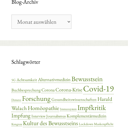
Blog-Archiv
Blog-
Archiv
Schlagwörter
Bewusstsein
Alternativmedizin
Achtsamkeit
5G
Covid-19
Corona-Krise
Corona
Buchbesprechung
Forschung
Harald
Gesundheitswissenschaften
Demenz
Impfkritik
Homöopathie
Walach
Immunsystem
Impfung
Komplementärmedizin
Interview
Journalismus
Kultur des Bewusstseins
Lockdown
Maskenpflicht
Kongress