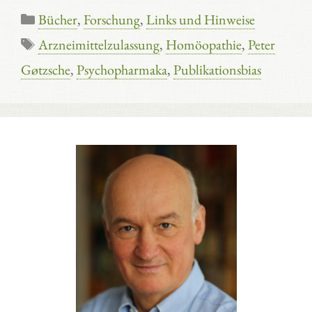
Kategorien
Bücher
,
Forschung
,
Links und Hinweise
Schlagwörter
Arzneimittelzulassung
,
Homöopathie
,
Peter
Gøtzsche
,
Psychopharmaka
,
Publikationsbias