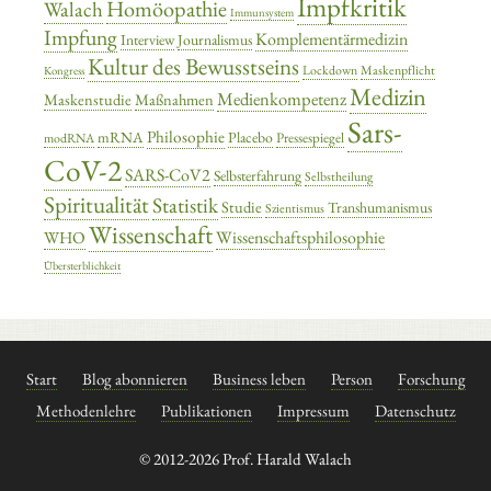
Impfkritik
Homöopathie
Walach
Immunsystem
Impfung
Komplementärmedizin
Interview
Journalismus
Kultur des Bewusstseins
Lockdown
Maskenpflicht
Kongress
Medizin
Medienkompetenz
Maskenstudie
Maßnahmen
Sars-
Philosophie
mRNA
Placebo
Pressespiegel
modRNA
CoV-2
SARS-CoV2
Selbsterfahrung
Selbstheilung
Spiritualität
Statistik
Studie
Transhumanismus
Szientismus
Wissenschaft
Wissenschaftsphilosophie
WHO
Übersterblichkeit
Start
Blog abonnieren
Business leben
Person
Forschung
Methodenlehre
Publikationen
Impressum
Datenschutz
© 2012-2026 Prof. Harald Walach