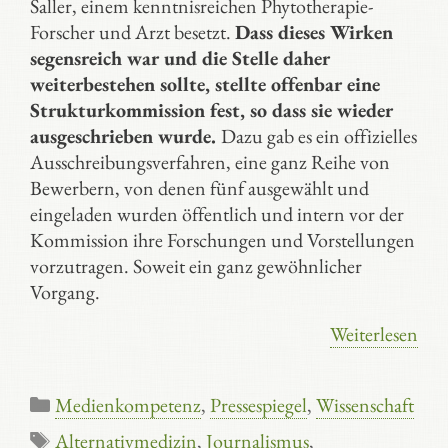
Saller, einem kenntnisreichen Phytotherapie-
Forscher und Arzt besetzt.
Dass dieses Wirken
segensreich war und die Stelle daher
weiterbestehen sollte, stellte offenbar eine
Strukturkommission fest, so dass sie wieder
ausgeschrieben wurde.
Dazu gab es ein offizielles
Ausschreibungsverfahren, eine ganz Reihe von
Bewerbern, von denen fünf ausgewählt und
eingeladen wurden öffentlich und intern vor der
Kommission ihre Forschungen und Vorstellungen
vorzutragen. Soweit ein ganz gewöhnlicher
Vorgang.
Weiterlesen
Kategorien
Medienkompetenz
,
Pressespiegel
,
Wissenschaft
Schlagwörter
Alternativmedizin
,
Journalismus
,