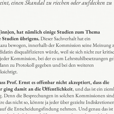
int, einen Skandal zu riechen oder aufdecken zu
t(inn)en, hat nämlich einige Studien zum Thema
 Studien übrigens.
Dieser Sachverhalt hat ein
 dazu bewogen, innerhalb der Kommission seine Meinung 
datin disqualifizieren würde, weil sie sich nicht zur kritis
n jeder Kommission, bei der es um Lehrstuhlbesetzungen ge
dann zu Protokoll gegeben und bei den weiteren
sichtigt.
ass Prof. Ernst es offenbar nicht akzeptiert, dass die
r ging damit an die Öffentlichkeit
, und das ist ein ziem
ng. Denn die Besprechungen in solchen Kommissionen sind
e das nicht so, könnte ja jeder über gezielte Indiskretion
ß auf die Entscheidungsfindung nehmen. Und genau das ist 