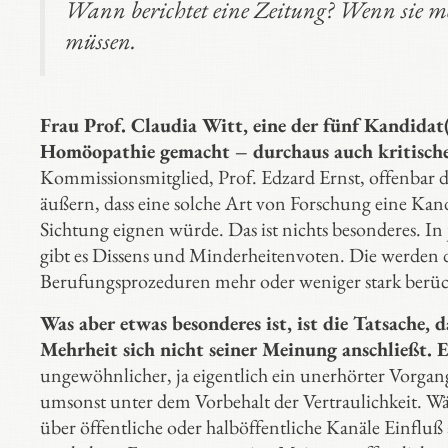
Wann berichtet eine Zeitung? Wenn sie me
müssen.
Frau Prof. Claudia Witt, eine der fünf Kandida
Homöopathie gemacht – durchaus auch kritische
Kommissionsmitglied, Prof. Edzard Ernst, offenbar
äußern, dass eine solche Art von Forschung eine Kandi
Sichtung eignen würde. Das ist nichts besonderes. I
gibt es Dissens und Minderheitenvoten. Die werden 
Berufungsprozeduren mehr oder weniger stark berück
Was aber etwas besonderes ist, ist die Tatsache, d
Mehrheit sich nicht seiner Meinung anschließt. E
ungewöhnlicher, ja eigentlich ein unerhörter Vorga
umsonst unter dem Vorbehalt der Vertraulichkeit. Wär
über öffentliche oder halböffentliche Kanäle Einflu