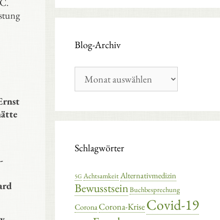
 C.
üstung
Blog-Archiv
Blog-
Archiv
Ernst
hätte
Schlagwörter
-
Alternativmedizin
Achtsamkeit
5G
ard
Bewusstsein
Buchbesprechung
Covid-19
Corona-Krise
Corona
y,