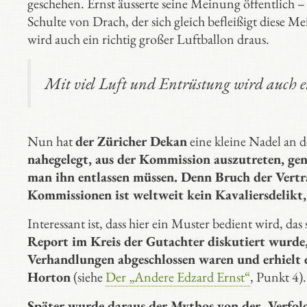
geschehen. Ernst äusserte seine Meinung öffentlich 
Schulte von Drach, der sich gleich befleißigt diese 
wird auch ein richtig großer Luftballon draus.
Mit viel Luft und Entrüstung wird auch ei
Nun hat
der Züricher Dekan
eine kleine Nadel an 
nahegelegt, aus der Kommission auszutreten, gen
man ihn entlassen müssen. Denn Bruch der Vertr
Kommissionen ist weltweit kein Kavaliersdelikt,
Interessant ist, dass hier ein Muster bedient wird, das
Report im Kreis der Gutachter diskutiert wurde, 
Verhandlungen abgeschlossen waren und erhielt 
Horton
(siehe
Der „Andere Edzard Ernst“
, Punkt 4).
Später wurde daraus der Mythos von der „Verfo