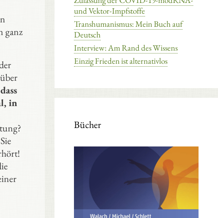
Zulassung der COVID-19-modRNA-
und Vektor-Impfstoffe
en
Transhumanismus: Mein Buch auf
n ganz
Deutsch
Interview: Am Rand des Wissens
Einzig Frieden ist alternativlos
 der
 über
 dass
l, in
Bücher
itung?
Sie
rhört!
die
einer