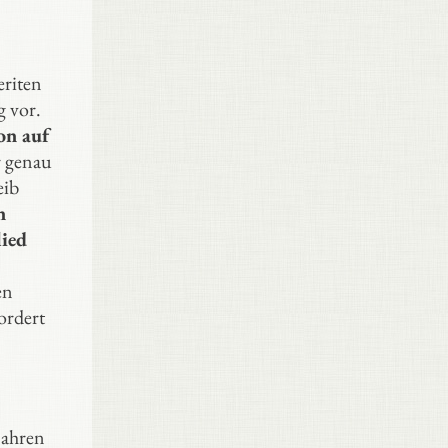
eriten
g vor.
on auf
r genau
eib
n
lied
en
ordert
n
Jahren