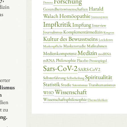
Forschung
Demenz
dizin
Harald
Gesundheitswissenschaften
as
Homöopathie
Walach
Immunsystem
Impfkritik
Impfung
Interview
Komplementärmedizin
Journalismus
Kongress
Kultur des Bewusstseins
Lockdown
Maskenstudie
Maßnahmen
Maskenpflicht
Medizin
Medienkompetenz
modRNA
Philosophie
mRNA
Placebo
Pressespiegel
Sars-CoV-2
SARS-CoV2
Spiritualität
Selbsterfahrung
Selbstheilung
erter
Statistik
Studie
Transhumanismus
Szientismus
lismus
Wissenschaft
WHO
n
Wissenschaftsphilosophie
Übersterblichkeit
dien
t zu
ang.