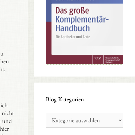
zu
chen
ht,
Blog-Kategorien
lich
 nicht
Blog-
en und
Kategorien
hier