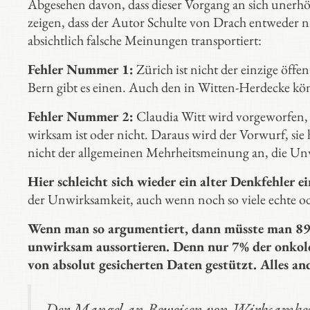
Abgesehen davon, dass dieser Vorgang an sich unerhört
zeigen, dass der Autor Schulte von Drach entweder nic
absichtlich falsche Meinungen transportiert:
Fehler Nummer 1:
Zürich ist nicht der einzige öff
Bern gibt es einen. Auch den in Witten-Herdecke kö
Fehler Nummer 2:
Claudia Witt wird vorgeworfen, s
wirksam ist oder nicht. Daraus wird der Vorwurf, sie 
nicht der allgemeinen Mehrheitsmeinung an, die Unw
Hier schleicht sich wieder ein alter Denkfehler ei
der Unwirksamkeit, auch wenn noch so viele echte od
Wenn man so argumentiert, dann müsste man 89%
unwirksam aussortieren. Denn nur 7% der onkolo
von absolut gesicherten Daten gestützt. Alles an
Der Mangel an Beweisen von Wirksamkeit 