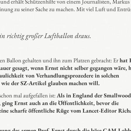
– und erhält Schützenhilfe von einem Journalisten, Markus
Meinung zu seiner Sache zu machen. Mit viel Luft und Entr
n richtig großer Luftballon draus.
den Ballon gehalten und ihn zum Platzen gebracht: Er
hat 
auer gesagt, wenn Ernst nicht selber gegangen wäre, 
aulichkeit von Verhandlungsprozedere in solchen
 wie der SZ-Artikel glauben machen will.
 schon mal aufgefallen ist:
Als in England der Smallwood
ging Ernst auch an die Öffentlichkeit, bevor die
eine scharfe öffentliche Rüge vom Lancet-Editor Rich
lgung des armen Prof. Ernst durch die böse CAM-Lobb