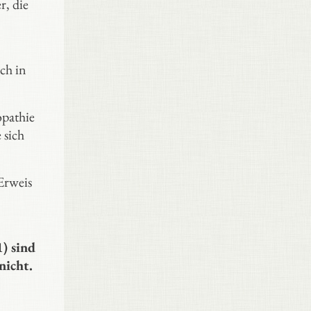
r, die
ch in
opathie
 sich
Erweis
) sind
nicht.