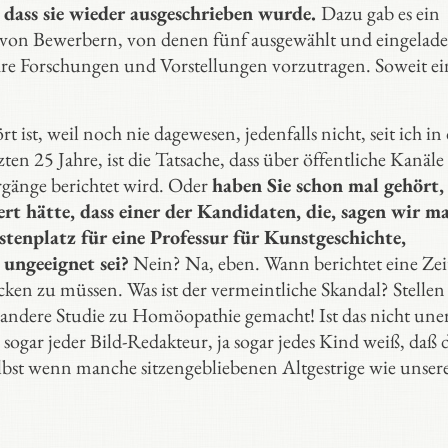
o dass sie wieder ausgeschrieben wurde.
Dazu gab es ein
he von Bewerbern, von denen fünf ausgewählt und eingelad
re Forschungen und Vorstellungen vorzutragen. Soweit ei
 ist, weil noch nie dagewesen, jedenfalls nicht, seit ich in
tzten 25 Jahre, ist die Tatsache, dass über öffentliche Kanäle
orgänge berichtet wird. Oder
haben Sie schon mal gehört,
t hätte, dass einer der Kandidaten, die, sagen wir ma
stenplatz für eine Professur für Kunstgeschichte,
 ungeeignet sei?
Nein? Na, eben. Wann berichtet eine Ze
ken zu müssen. Was ist der vermeintliche Skandal? Stellen 
r andere Studie zu Homöopathie gemacht! Ist das nicht une
ogar jeder Bild-Redakteur, ja sogar jedes Kind weiß, daß 
elbst wenn manche sitzengebliebenen Altgestrige wie unser