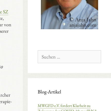
ie SZ
te,
nur von
serer
Suchen
nach:
so
Blog-Artikel
rcher
erapie-
MWGFD e.V. fordert Klarheit zu