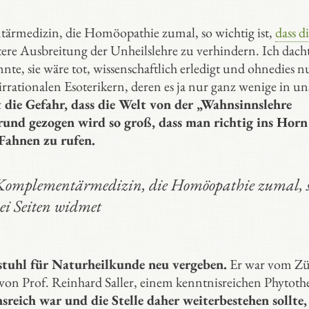
ntärmedizin, die Homöopathie zumal, so wichtig ist,
dass d
tere Ausbreitung der Unheilslehre zu verhindern. Ich dach
nte, sie wäre tot, wissenschaftlich erledigt und ohnedies 
rationalen Esoterikern, deren es ja nur ganz wenige in un
 die Gefahr, dass die Welt von der „Wahnsinnslehre
und gezogen wird so groß, dass man richtig ins Horn
Fahnen zu rufen.
die Komplementärmedizin, die Homöopathie zumal, 
wei Seiten widmet
stuhl für Naturheilkunde neu vergeben.
Er war vom Zü
t von Prof. Reinhard Saller, einem kenntnisreichen Phytoth
sreich war und die Stelle daher weiterbestehen sollte,