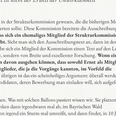
 in der Strukturkommission gewesen, die die bisherigen M
rten sollte. Diese Kommission bereitete die Ausschreibun
ass sich ein ehemaliges Mitglied der Strukturkommissi
bt.
Sieht man sich den Ausschreibungstext an, dann ist de
abe sich ein Mitglied der Kommission einen Text auf den L
, sondern von Breite und exzellenter Forschung.
Wenn ei
an davon ausgehen können, dass sowohl Ernst als Mitg
ieder, die ja die Vorgänge kannten, im Vorfeld die
übrigen ist das ein scheinheiliges Argument: überall werd
andidaten, deren Bewerbung man einladen will, sich aufgef
sen. Was mit solchen Ballons passiert wissen wir. Sie platze
inken dann irgendwann mal ab, im Bayrischen Wald
ann irgend ein Sturm mal umreißt, und dann findet, in 10 