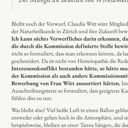
Bleibt noch der Vorwurf, Claudia Witt wäre Mitglied
der Naturheilkunde in Zürich und ihre Zukunft bewe
Ich kann nichts Verwerfliches darin erkennen, d
die durch die Kommission definierte Stelle bewir
nicht so formuliert, dass man erkennen könnte, da h
geschneidert. Da ist nicht von Homöopathie die Rede
Interessenskonflikt bestanden hätte, so hätte m
der Kommission als auch andere Kommissionsmitgl
Bewerbung von Frau Witt aussortiert hätten.
Im 
Ausschreibungstexte so formuliert, dass geeignete K
fühlen dies zu tun.
Was bleibt also? Viel heiße Luft in einen Ballon gebla
entweder oder gehen hoch in die Atmosphäre, und s
beispielsweise, bleiben an einer Tanne hängen, die d