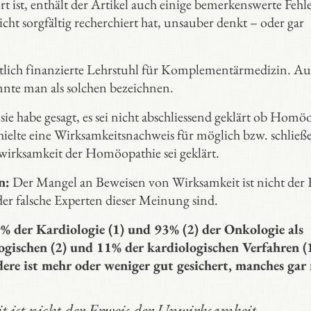
 ist, enthält der Artikel auch einige bemerkenswerte Fehle
ht sorgfältig recherchiert hat, unsauber denkt – oder gar
entlich finanzierte Lehrstuhl für Komplementärmedizin. Au
nnte man als solchen bezeichnen.
ie habe gesagt, es sei nicht abschliessend geklärt ob Homö
hielte eine Wirksamkeitsnachweis für möglich bzw. schließe
irksamkeit der Homöopathie sei geklärt.
n:
Der Mangel an Beweisen von Wirksamkeit ist nicht der 
er falsche Experten dieser Meinung sind.
 der Kardiologie (1) und 93% (2) der Onkologie als
gischen (2) und 11% der kardiologischen Verfahren (1
dere ist mehr oder weniger gut gesichert, manches gar 
ist nicht der Erweis der Unwirksamkeit