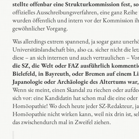
stellte offenbar eine Strukturkommission fest, s
offizielles Ausschreibungsverfahren, eine ganz Rei
wurden öffentlich und intern vor der Kommission ih
gewöhnlicher Vorgang.
Was allerdings extrem spannend, ja sogar ganz unerhört
Universitätslandschaft bin, also ca. sicher nicht die le
diese – an sich internen und auch vertraulichen – V
die SZ, die Welt oder FAZ ausführlich kommentier
Bielefeld, in Bayreuth, oder Bremen auf einem Li
Japanologie oder Archäologie des Altertums war,
Wenn sie meint, einen Skandal zu riechen oder aufdec
sich vor: eine Kandidatin hat schon mal die eine ode
Homöopathie! Wo doch heute jeder SZ-Redakteur, ja s
Homöopathie nicht wirken kann, weil nix drin ist, s
das zwischendurch mal in Zweifel ziehen.