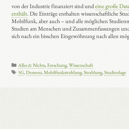
von der Industrie finanziert sind und
eine große Dat
enthält
. Die Einträge enthalten wissenschaftliche S
Mobilfunk, aber auch – und alle möglichen Studienmo
Studien am Menschen und Zusammenfassungen und bewer
sich nach ein bisschen Eingewöhnung nach allen mög
Kategorien
Alles & Nichts
,
Forschung
,
Wissenschaft
Schlagwörter
5G
,
Demenz
,
Mobilfunkstrahlung
,
Strahlung
,
Studienlage