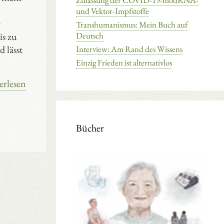
Zulassung der COVID-19-modRNA-
und Vektor-Impfstoffe
r
Transhumanismus: Mein Buch auf
is zu
Deutsch
 lässt
Interview: Am Rand des Wissens
Einzig Frieden ist alternativlos
erlesen
Bücher