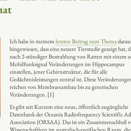
hat
Ich habe in meinem
letzten Beitrag zum Thema
darau
hingewiesen, dass eine neuere Tierstudie gezeigt hat, da
nach 2-stündiger Bestrahlung von Ratten mit einem e
Mobilfunksignal Veränderungen im Hippocampus
einstellen, jener Gehirnstruktur, die für alle
Gedächtnisleistungen zentral ist. Diese Veränderunge
reichen von Membranumbau bis zu genetischen
Veränderungen. [1]
Es gibt seit Kurzem eine neue, öffentlich zugängliche
Datenbank der Oceania Radiofrequency Scientific Ad
Association (ORSAA). Das ist ein Zusammenschluß 
Wissenschaftlern im australisch-pazifischen Raum, die