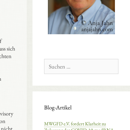
f
ss sich
chten
Suchen
nach:
n
Blog-Artikel
visory
von
MWGFD e.V. fordert Klarheit zu
 nicht