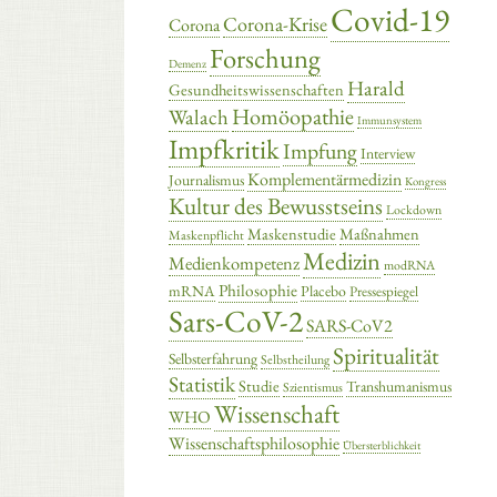
Covid-19
Corona-Krise
Corona
Forschung
Demenz
Harald
Gesundheitswissenschaften
Homöopathie
Walach
Immunsystem
Impfkritik
Impfung
Interview
Komplementärmedizin
Journalismus
Kongress
Kultur des Bewusstseins
Lockdown
Maskenstudie
Maßnahmen
Maskenpflicht
Medizin
Medienkompetenz
modRNA
Philosophie
mRNA
Placebo
Pressespiegel
Sars-CoV-2
SARS-CoV2
Spiritualität
Selbsterfahrung
Selbstheilung
Statistik
Studie
Transhumanismus
Szientismus
Wissenschaft
WHO
Wissenschaftsphilosophie
Übersterblichkeit