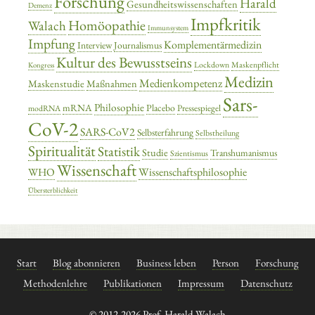
Forschung
Harald
Gesundheitswissenschaften
Demenz
Impfkritik
Homöopathie
Walach
Immunsystem
Impfung
Komplementärmedizin
Interview
Journalismus
Kultur des Bewusstseins
Lockdown
Maskenpflicht
Kongress
Medizin
Medienkompetenz
Maskenstudie
Maßnahmen
Sars-
Philosophie
mRNA
Placebo
Pressespiegel
modRNA
CoV-2
SARS-CoV2
Selbsterfahrung
Selbstheilung
Spiritualität
Statistik
Studie
Transhumanismus
Szientismus
Wissenschaft
Wissenschaftsphilosophie
WHO
Übersterblichkeit
Start
Blog abonnieren
Business leben
Person
Forschung
Methodenlehre
Publikationen
Impressum
Datenschutz
© 2012-2026 Prof. Harald Walach