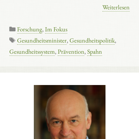
Weiterlesen
Kategorien
Forschung
,
Im Fokus
Schlagwörter
Gesundheitsminister
,
Gesundheitspolitik
,
Gesundheitssystem
,
Prävention
,
Spahn