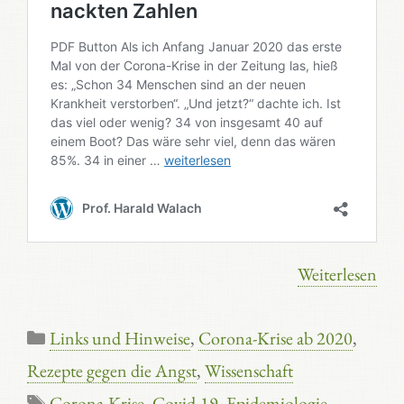
Weiterlesen
Kategorien
Links und Hinweise
,
Corona-Krise ab 2020
,
Rezepte gegen die Angst
,
Wissenschaft
Schlagwörter
Corona-Krise
,
Covid-19
,
Epidemiologie
,