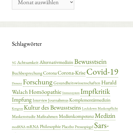
Archiv
Schlagwörter
Bewusstsein
Alternativmedizin
Achtsamkeit
5G
Covid-19
Corona-Krise
Corona
Buchbesprechung
Forschung
Harald
Gesundheitswissenschaften
Demenz
Impfkritik
Homöopathie
Walach
Immunsystem
Impfung
Komplementärmedizin
Interview
Journalismus
Kultur des Bewusstseins
Lockdown
Maskenpflicht
Kongress
Medizin
Medienkompetenz
Maskenstudie
Maßnahmen
Sars-
Philosophie
mRNA
Placebo
Pressespiegel
modRNA