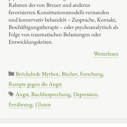
Rahmen des von Breuer und anderen
favorisierten Konstitutionsmodells verstanden
und konservativ behandelt – Zusprache, Kontakt,
Beschäftigungstherapie – oder psychoanalytisch als
Folge von traumatischen Belastungen oder
Entwicklungskrisen.
Weiterlesen
Kategorien
Bröckelnde Mythen
,
Bücher
,
Forschung
,
Rezepte gegen die Angst
Schlagwörter
Angst
,
Buchbesprechung
,
Depression
,
Ernährung
,
Gluten