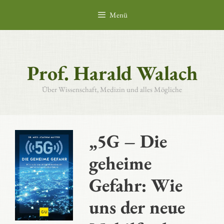
Zum
Menü
Inhalt
springen
Prof. Harald Walach
Über Wissenschaft, Medizin und alles Mögliche
„5G – Die
geheime
Gefahr: Wie
uns der neue