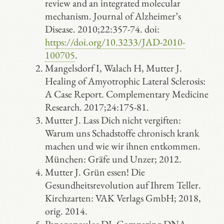
review and an integrated molecular
mechanism. Journal of Alzheimer’s
Disease. 2010;22:357-74. doi:
https://doi.org/10.3233/JAD-2010-
100705
.
Mangelsdorf I, Walach H, Mutter J.
Healing of Amyotrophic Lateral Sclerosis:
A Case Report. Complementary Medicine
Research. 2017;24:175-81.
Mutter J. Lass Dich nicht vergiften:
Warum uns Schadstoffe chronisch krank
machen und wie wir ihnen entkommen.
München: Gräfe und Unzer; 2012.
Mutter J. Grün essen! Die
Gesundheitsrevolution auf Ihrem Teller.
Kirchzarten: VAK Verlags GmbH; 2018,
orig. 2014.