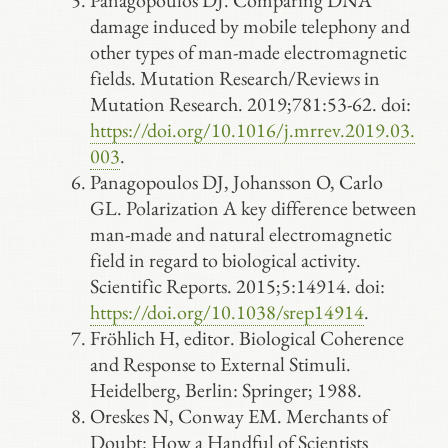
Panagopoulos DJ. Comparing DNA
damage induced by mobile telephony and
other types of man-made electromagnetic
fields. Mutation Research/Reviews in
Mutation Research. 2019;781:53-62. doi:
https://doi.org/10.1016/j.mrrev.2019.03.
003
.
Panagopoulos DJ, Johansson O, Carlo
GL. Polarization A key difference between
man-made and natural electromagnetic
field in regard to biological activity.
Scientific Reports. 2015;5:14914. doi:
https://doi.org/10.1038/srep14914
.
Fröhlich H, editor. Biological Coherence
and Response to External Stimuli.
Heidelberg, Berlin: Springer; 1988.
Oreskes N, Conway EM. Merchants of
Doubt: How a Handful of Scientists