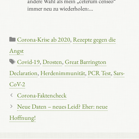
andere Wahl als mein „ceterum censeo“
immer neu zu wiederholen:…
Kategorien
Corona-Krise ab 2020
,
Rezepte gegen die
Angst
Schlagwörter
Covid-19
,
Drosten
,
Great Barrington
Declaration
,
Herdenimmunität
,
PCR Test
,
Sars-
CoV-2
Corona-Faktencheck
Neue Daten – neues Leid? Eher: neue
Hoffnung!