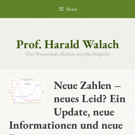
Zum
Menü
Inhalt
springen
Prof. Harald Walach
Über Wissenschaft, Medizin und alles Mögliche
Neue Zahlen –
neues Leid? Ein
Update, neue
Informationen und neue