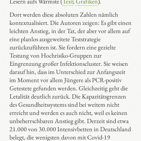
Lesern aufs Wärmste (
Text
;
Grafiken
).
Dort werden diese absoluten Zahlen nämlich
kontextualisiert. Die Autoren zeigen: Es gibt einen
leichten Anstieg, in der Tat, der aber vor allem auf
eine planlos ausgeweitete Teststrategie
zurückzuführen ist. Sie fordern eine gezielte
Testung von Hochrisiko-Gruppen zur
Eingrenzung großer Infektionscluster. Sie weisen
darauf hin, dass im Unterschied zur Anfangszeit
im Moment vor allem Jüngere als PCR-positiv
Getestete gefunden werden. Gleichzeitig geht die
Letalität deutlich zurück. Die Kapazitätsgrenzen
des Gesundheitssystems sind bei weitem nicht
erreicht und werden es auch nicht, weil es keinen
unbeherrschbaren Anstieg gibt. Derzeit sind etwa
21.000 von 30.000 Intensivbetten in Deutschland
belegt, die wenigsten davon mit Covid-19