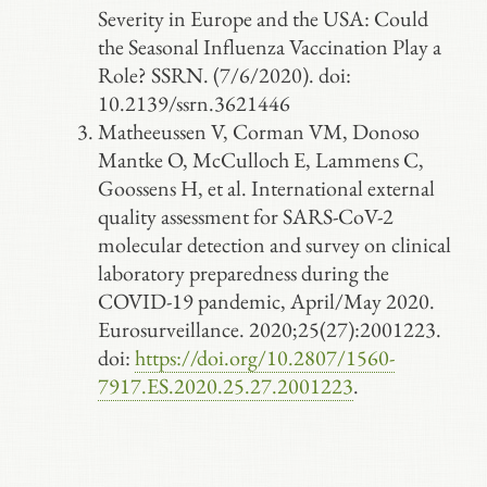
Severity in Europe and the USA: Could
the Seasonal Influenza Vaccination Play a
Role? SSRN. (7/6/2020). doi:
10.2139/ssrn.3621446
Matheeussen V, Corman VM, Donoso
Mantke O, McCulloch E, Lammens C,
Goossens H, et al. International external
quality assessment for SARS-CoV-2
molecular detection and survey on clinical
laboratory preparedness during the
COVID-19 pandemic, April/May 2020.
Eurosurveillance. 2020;25(27):2001223.
doi:
https://doi.org/10.2807/1560-
7917.ES.2020.25.27.2001223
.