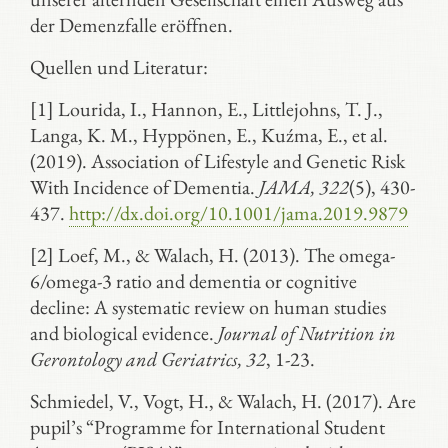
der Demenzfalle eröffnen.
Quellen und Literatur:
[1] Lourida, I., Hannon, E., Littlejohns, T. J.,
Langa, K. M., Hyppönen, E., Kuźma, E., et al.
(2019). Association of Lifestyle and Genetic Risk
With Incidence of Dementia.
JAMA, 322
(5), 430-
437.
http://dx.doi.org/10.1001/jama.2019.9879
[2] Loef, M., & Walach, H. (2013). The omega-
6/omega-3 ratio and dementia or cognitive
decline: A systematic review on human studies
and biological evidence.
Journal of Nutrition in
Gerontology and Geriatrics, 32
, 1-23.
Schmiedel, V., Vogt, H., & Walach, H. (2017). Are
pupil’s “Programme for International Student