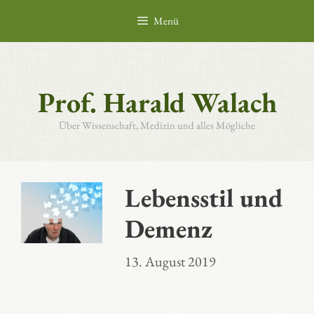
Zum
Menü
Inhalt
springen
Prof. Harald Walach
Über Wissenschaft, Medizin und alles Mögliche
Lebensstil und
Demenz
13. August 2019