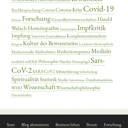
Covid-19
Corona-Krise
Corona
Buchbesprechung
Forschung
Harald
Gesundheitswissenschaften
Demenz
Impfkritik
Homöopathie
Walach
Immunsystem
Impfung
Komplementärmedizin
Interview
Journalismus
Kultur des Bewusstseins
Lockdown
Maskenpflicht
Kongress
Medizin
Medienkompetenz
Maskenstudie
Maßnahmen
Sars-
Philosophie
mRNA
Placebo
Pressespiegel
modRNA
CoV-2
SARS-CoV2
Selbsterfahrung
Selbstheilung
Spiritualität
Statistik
Studie
Transhumanismus
Szientismus
Wissenschaft
Wissenschaftsphilosophie
WHO
Übersterblichkeit
Start
Blog abonnieren
Business leben
Person
Forschung