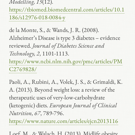
Modelling, 15
(12).
https://tbiomed.biomedcentral.com/articles/10.1
186/s12976-018-0084-y
de la Monte, S., & Wands, J. R. (2008).
Alzheimer’s Disease is type 3 diabetes – evidence
reviewed.
Journal of Diabetes Science and
Technology, 2
, 1101-1113.
https://www.ncbi.nlm.nih.gov/pmc/articles/PM
C2769828/
Paoli, A., Rubini, A., Volek, J. S., & Grimaldi, K.
A. (2013). Beyond weight loss: a review of the
therapeutic uses of very-low-carbohydrate
(ketogenic) diets.
European Journal of Clinical
Nutrition, 67
, 789-796.
https://www.nature.com/articles/ejcn2013116
Loef, M., & Walach, H. (2013). Midlife obesity