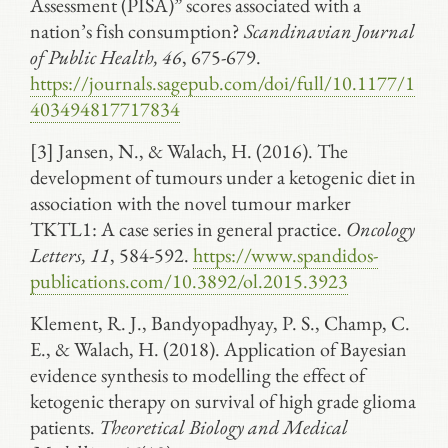
Assessment (PISA)” scores associated with a
nation’s fish consumption?
Scandinavian Journal
of Public Health, 46
, 675-679.
https://journals.sagepub.com/doi/full/10.1177/1
403494817717834
[3] Jansen, N., & Walach, H. (2016). The
development of tumours under a ketogenic diet in
association with the novel tumour marker
TKTL1: A case series in general practice.
Oncology
Letters, 11
, 584-592.
https://www.spandidos-
publications.com/10.3892/ol.2015.3923
Klement, R. J., Bandyopadhyay, P. S., Champ, C.
E., & Walach, H. (2018). Application of Bayesian
evidence synthesis to modelling the effect of
ketogenic therapy on survival of high grade glioma
patients.
Theoretical Biology and Medical