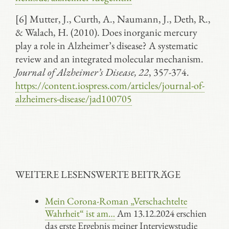
[6] Mutter, J., Curth, A., Naumann, J., Deth, R.,
& Walach, H. (2010). Does inorganic mercury
play a role in Alzheimer’s disease? A systematic
review and an integrated molecular mechanism.
Journal of Alzheimer’s Disease, 22
, 357-374.
https://content.iospress.com/articles/journal-of-
alzheimers-disease/jad100705
WEITERE LESENSWERTE BEITRÄGE
Mein Corona-Roman „Verschachtelte
Wahrheit“ ist am…
Am 13.12.2024 erschien
das erste Ergebnis meiner Interviewstudie