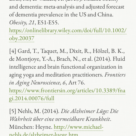
and dementia: meta-analysis and adjusted forecast
of dementia prevalence in the US and China.
Obesity, 21
, E51-E55.
https://onlinelibrary.wiley.com/doi/full/10.1002/
oby.20037
[4] Gard, T., Taquet, M., Dixit, R., Hölzel, B. K.,
de Montjoye, Y.-A., Brach, N., et al. (2014). Fluid
intelligence and brain functional organization in
aging yoga and meditation practitioners.
Frontiers
in Aging Neuroscience, 6
, Art 76.
https://www.frontiersin.org/articles/10.3389/fna
gi.2014.00076/full
[5] Nehls, M. (2014).
Die Alzheimer Lüge: Die
Wahrheit über eine vermeidbare Krankheit
.
München: Heyne.
http://www.michael-
nehls.de/alzheimer-luege.htm