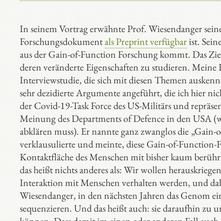
In seinem Vortrag erwähnte Prof. Wiesendanger sein
Forschungsdokument
als Preprint verfügbar
ist. Sein
aus der Gain-of-Function Forschung kommt. Das Ziel 
deren veränderte Eigenschaften zu studieren. Meine
Interviewstudie, die sich mit diesen Themen ausken
sehr dezidierte Argumente angeführt, die ich hier nich
der Covid-19-Task Force des US-Militärs und repräse
Meinung des Departments of Defence in den USA (weil 
abklären muss). Er nannte ganz zwanglos die „Gain-o
verklausulierte und meinte, diese Gain-of-Function-
Kontaktfläche des Menschen mit bisher kaum berüh
das heißt nichts anderes als: Wir wollen herauskriege
Interaktion mit Menschen verhalten werden, und daher 
Wiesendanger, in den nächsten Jahren das Genom ei
sequenzieren. Und das heißt auch: sie daraufhin zu 