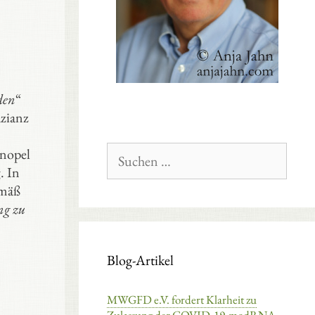
den
“
azianz
Suchen
inopel
nach:
. In
emäß
ng zu
Blog-Artikel
MWGFD e.V. fordert Klarheit zu
n