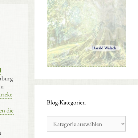
d
amburg
ni
rieke
Blog-Kategorien
en die
Blog-
Kategorien
n