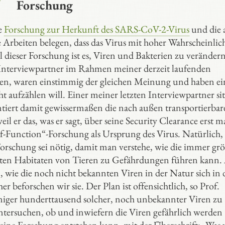
Forschung
e
Forschung zur Herkunft des SARS-CoV-2-Virus
und die a
e Arbeiten belegen, dass das Virus mit hoher Wahrscheinlic
dieser Forschung ist es, Viren und Bakterien zu veränder
 Interviewpartner im Rahmen meiner derzeit laufenden
nen, waren einstimmig der gleichen Meinung und haben ei
t aufzählen will. Einer meiner letzten Interviewpartner sit
ntiert damit gewissermaßen die nach außen transportierbar
er das, was er sagt, über seine Security Clearance erst m
f-Function“-Forschung als Ursprung des Virus. Natürlich, 
Forschung sei nötig, damit man verstehe, wie die immer gr
rten Habitaten von Tieren zu Gefährdungen führen kann.
n, wie die noch nicht bekannten Viren in der Natur sich in 
beforschen wir sie. Der Plan ist offensichtlich, so Prof.
niger hunderttausend solcher, noch unbekannter Viren zu
untersuchen, ob und inwiefern die Viren gefährlich werden