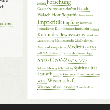
 wäre
Forschung
Demenz
ich
Harald
Gesundheitswissenschaften
Homöopathie
Walach
Immunsystem
Impfkritik
Impfung
erlesen
Interview
Komplementärmedizin
Journalismus
Kongress
Kultur des Bewusstseins
Lockdown
Maskenstudie
Maßnahmen
Maskenpflicht
Medizin
Medienkompetenz
modRNA
Philosophie
mRNA
Placebo
Pressespiegel
Sars-CoV-2
SARS-CoV2
Spiritualität
Selbsterfahrung
Selbstheilung
Statistik
Studie
Transhumanismus
Szientismus
Wissenschaft
WHO
Wissenschaftsphilosophie
Übersterblichkeit