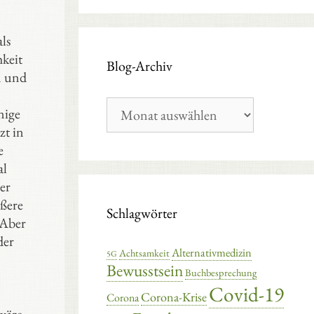
ls
hkeit
Blog-Archiv
n und
Blog-
nige
Archiv
zt in
e
al
er
ößere
Schlagwörter
 Aber
der
Alternativmedizin
Achtsamkeit
5G
Bewusstsein
Buchbesprechung
Covid-19
Corona-Krise
Corona