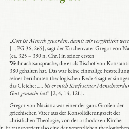
„
Gott ist Mensch geworden, damit wir vergöttlicht wer
[1, PG 36, 265], sagt der Kirchenvater Gregor von N
(ca. 325 – 390 n. Chr.) in seiner ersten
Weihnachtsansprache, die er als Bischof von Konstant
380 gehalten hat. Das war keine einmalige Feststellung
seiner berühmten theologischen Rede 4 sagt er sinng
das Gleiche:
„… bis er mich Kraft seiner Menschwerdu
Gott gemacht hat
“ [2, 4, 14, 12f.].
Gregor von Nazianz war einer der ganz Großen der
griechischen Väter aus der Konsolidierungszeit der
christlichen Theologie, von der orthodoxen Kirche
t. Er transportiert also eine der wesentlichen theologische