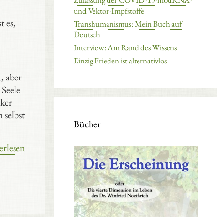
Zulassung der COVID-19-modRNA-
und Vektor-Impfstoffe
t es,
Transhumanismus: Mein Buch auf
Deutsch
Interview: Am Rand des Wissens
Einzig Frieden ist alternativlos
, aber
 Seele
iker
 selbst
Bücher
erlesen