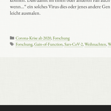
können. Dass damit im einen oder anderen Fall auch 
wenn…“ ein solches Virus dies oder jenes andere G
leicht ausmalen.
Kategorien
Corona-Krise ab 2020
,
Forschung
Schlagwörter
Forschung
,
Gain-of-Function
,
Sars-CoV-2
,
Weihnachten
,
W