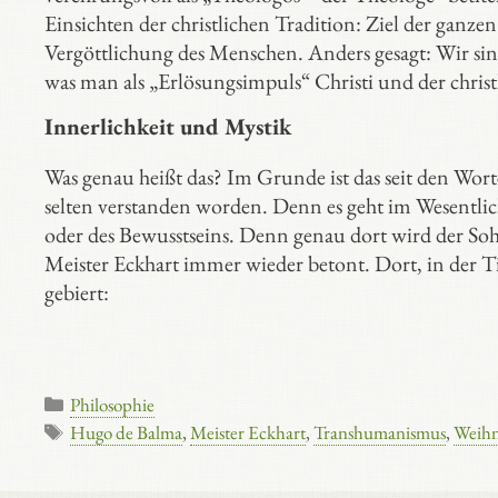
Einsichten der christlichen Tradition: Ziel der ganzen
Vergöttlichung des Menschen. Anders gesagt: Wir sind
was man als „Erlösungsimpuls“ Christi und der chris
Innerlichkeit und Mystik
Was genau heißt das? Im Grunde ist das seit den Wort
selten verstanden worden. Denn es geht im Wesentli
oder des Bewusstseins. Denn genau dort wird der Soh
Meister Eckhart immer wieder betont. Dort, in der Tief
gebiert:
Kategorien
Philosophie
Schlagwörter
Hugo de Balma
,
Meister Eckhart
,
Transhumanismus
,
Weihn