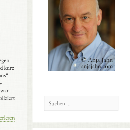
legen
nd kurz
ons“
-
 war
liziert
Suchen
nach:
erlesen