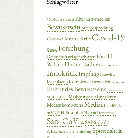
Schlagwörter
Alternativmedizin
Achtsamkeit
5G
Bewusstsein
Buchbesprechung
Covid-19
Corona-Krise
Corona
Forschung
Demenz
Harald
Gesundheitswissenschaften
Homöopathie
Walach
Immunsystem
Impfkritik
Impfung
Interview
Komplementärmedizin
Journalismus
Kongress
Kultur des Bewusstseins
Lockdown
Maskenstudie
Maßnahmen
Maskenpflicht
Medizin
Medienkompetenz
modRNA
Philosophie
mRNA
Placebo
Pressespiegel
Sars-CoV-2
SARS-CoV2
Spiritualität
Selbsterfahrung
Selbstheilung