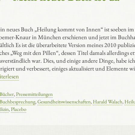
in neues Buch „Heilung kommt von Innen“ ist soeben im 
oemer-Knaur in München erschienen und jetzt im Buchh
ältlich Es ist die überarbeitete Version meines 2010 publizi
hes „Weg mit den Pillen“, dessen Titel damals allerdings e
sverständlich war. Dies, und einige andere Dinge, habe ich
rigiert und verbessert, einiges aktualisiert und Elemente w
terlesen
Kategorien
Bücher
,
Pressemitteilungen
Schlagwörter
Buchbesprechung
,
Gesundheitswissenschaften
,
Harald Walach
,
Heil
izin
,
Placebo