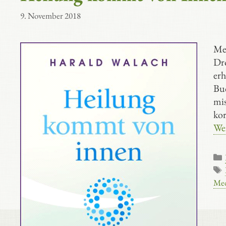
9. November 2018
Me
Dr
erh
Buc
mis
kor
Wei
Med