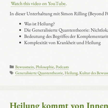
Watch this video on YouTube
.
In dieser Unterhaltung mit Simon Rilling (Beyond Pe
Was ist Heilung?
Die Generalisierte Quantentheorie: Nichtlo
Bedeutung des Begriffes der Komplementarit
Komplexität von Krankheit und Heilung
Kategorien
Bewusstsein
,
Philosophie
,
Podcasts
Schlagwörter
Generalisierte Quantentheorie
,
Heilung
,
Kultur des Bewuss
Heilung kommt von Innen 