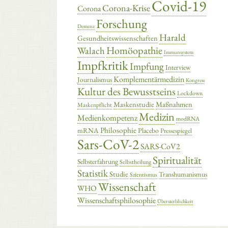
Covid-19
Corona-Krise
Corona
Forschung
Demenz
Harald
Gesundheitswissenschaften
Homöopathie
Walach
Immunsystem
Impfkritik
Impfung
Interview
Komplementärmedizin
Journalismus
Kongress
Kultur des Bewusstseins
Lockdown
Maskenstudie
Maßnahmen
Maskenpflicht
Medizin
Medienkompetenz
modRNA
Philosophie
mRNA
Placebo
Pressespiegel
Sars-CoV-2
SARS-CoV2
Spiritualität
Selbsterfahrung
Selbstheilung
Statistik
Studie
Transhumanismus
Szientismus
Wissenschaft
WHO
Wissenschaftsphilosophie
Übersterblichkeit