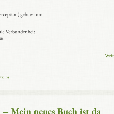
rception) geht es um:
kale Verbundenheit
ät
Weit
tseins
– Mein neues Buch ist da