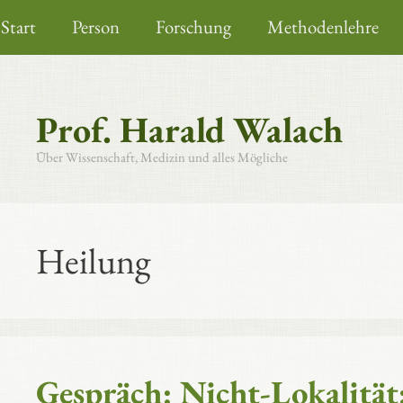
Zum
Start
Person
Forschung
Methodenlehre
Inhalt
springen
Prof. Harald Walach
Über Wissenschaft, Medizin und alles Mögliche
Heilung
Gespräch: Nicht-Lokalität