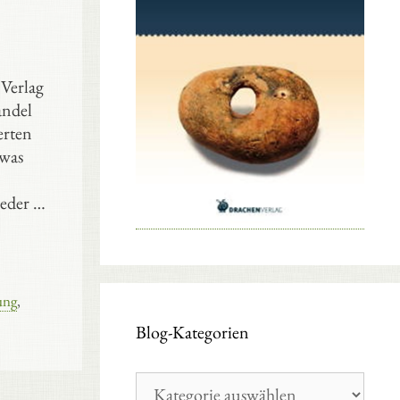
Verlag
andel
erten
twas
ieder …
ung
,
Blog-Kategorien
Blog-