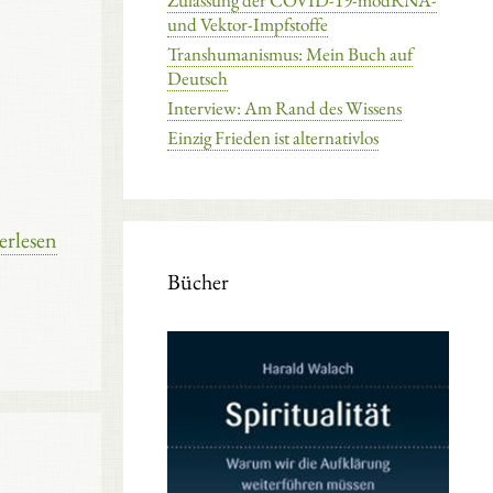
Zulassung der COVID-19-modRNA-
und Vektor-Impfstoffe
Transhumanismus: Mein Buch auf
Deutsch
Interview: Am Rand des Wissens
Einzig Frieden ist alternativlos
erlesen
Bücher