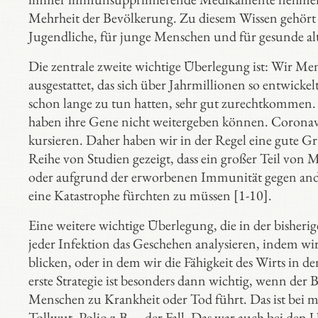
Mehrheit der Bevölkerung. Zu diesem Wissen gehört au
Jugendliche, für junge Menschen und für gesunde a
Die zentrale zweite wichtige Überlegung ist: Wir 
ausgestattet, das sich über Jahrmillionen so entwickel
schon lange zu tun hatten, sehr gut zurechtkommen. D
haben ihre Gene nicht weitergeben können. Coronavi
kursieren. Daher haben wir in der Regel eine gute Gr
Reihe von Studien gezeigt, dass ein großer Teil vo
oder aufgrund der erworbenen Immunität gegen and
eine Katastrophe fürchten zu müssen [1-10].
Eine weitere wichtige Überlegung, die in der bisher
jeder Infektion das Geschehen analysieren, indem wir
blicken, oder in dem wir die Fähigkeit des Wirts in 
erste Strategie ist besonders dann wichtig, wenn der
Menschen zu Krankheit oder Tod führt. Das ist bei m
Tollwut, Polio z.B. – der Fall. Das war auch bei den