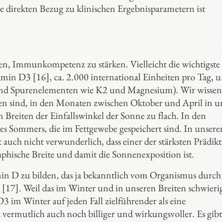
direkten Bezug zu klinischen Ergebnisparametern ist
en, Immunkompetenz zu stärken. Vielleicht die wichtigste
in D3 [16], ca. 2.000 international Einheiten pro Tag, u
nd Spurenelementen wie K2 und Magnesium). Wir wissen,
ien sind, in den Monaten zwischen Oktober und April in u
 Breiten der Einfallswinkel der Sonne zu flach. In den
 Sommers, die im Fettgewebe gespeichert sind. In unsere
t auch nicht verwunderlich, dass einer der stärksten Prädik
aphische Breite und damit die Sonnenexposition ist.
min D zu bilden, das ja bekanntlich vom Organismus durch
 [17]. Weil das im Winter und in unseren Breiten schwierig 
 im Winter auf jeden Fall zielführender als eine
ermutlich auch noch billiger und wirkungsvoller. Es gibt