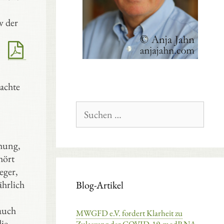
v der
dachte
Suchen
nach:
ohung,
hört
eger,
ährlich
Blog-Artikel
auch
MWGFD e.V. fordert Klarheit zu
ie