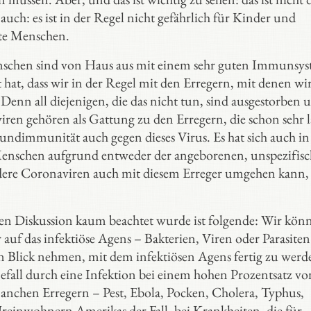
ch: es ist in der Regel nicht gefährlich für Kinder und
lte Menschen.
Menschen sind von Haus aus mit einem sehr guten Immunsy
t hat, dass wir in der Regel mit den Erregern, mit denen wir
enn all diejenigen, die das nicht tun, sind ausgestorben 
ren gehören als Gattung zu den Erregern, die schon sehr 
undimmunität auch gegen dieses Virus. Es hat sich auch in
n Menschen aufgrund entweder der angeborenen, unspezifis
ere Coronaviren auch mit diesem Erreger umgehen kann,
igen Diskussion kaum beachtet wurde ist folgende: Wir kön
 auf das infektiöse Agens – Bakterien, Viren oder Parasiten
den Blick nehmen, mit dem infektiösen Agens fertig zu werd
 Befall durch eine Infektion bei einem hohen Prozentsatz vo
anchen Erregern – Pest, Ebola, Pocken, Cholera, Typhus,
 Ureinwohnern Amerikas der Fall, bei Krankheiten, die für