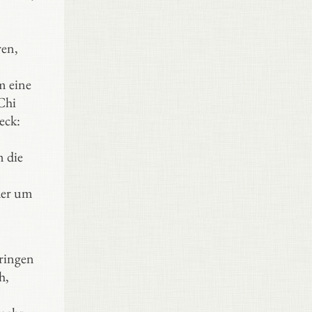
ren,
m eine
Chi
eck:
m die
der um
bringen
h,