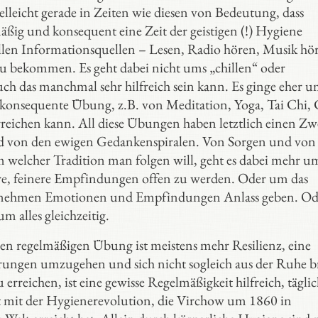
ielleicht gerade in Zeiten wie diesen von Bedeutung, dass
mäßig und konsequent eine Zeit der geistigen (!) Hygiene
 allen Informationsquellen – Lesen, Radio hören, Musik hö
u bekommen. Es geht dabei nicht ums „chillen“ oder
ch das manchmal sehr hilfreich sein kann. Es ginge eher u
 konsequente Übung, z.B. von Meditation, Yoga, Tai Chi, 
eichen kann. All diese Übungen haben letztlich einen Zw
nd von den ewigen Gedankenspiralen. Von Sorgen und von
welcher Tradition man folgen will, geht es dabei mehr u
ere, feinere Empfindungen offen zu werden. Oder um das
ngenehmen Emotionen und Empfindungen Anlass geben. O
 alles gleichzeitig.
hen regelmäßigen Übung ist meistens mehr Resilienz, eine
rungen umzugehen und sich nicht sogleich aus der Ruhe 
 erreichen, ist eine gewisse Regelmäßigkeit hilfreich, täglic
oft mit der Hygienerevolution, die Virchow um 1860 in