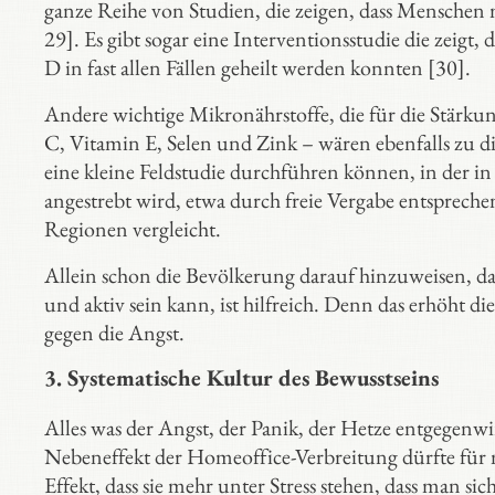
ganze Reihe von Studien, die zeigen, dass Menschen
29]. Es gibt sogar eine Interventionsstudie die zeig
D in fast allen Fällen geheilt werden konnten [30].
Andere wichtige Mikronährstoffe, die für die Stärk
C, Vitamin E, Selen und Zink – wären ebenfalls zu d
eine kleine Feldstudie durchführen können, in der 
angestrebt wird, etwa durch freie Vergabe entsprec
Regionen vergleicht.
Allein schon die Bevölkerung darauf hinzuweisen, da
und aktiv sein kann, ist hilfreich. Denn das erhöht 
gegen die Angst.
3.
Systematische Kultur des Bewusstseins
Alles was der Angst, der Panik, der Hetze entgegenwirk
Nebeneffekt der Homeoffice-Verbreitung dürfte für ma
Effekt, dass sie mehr unter Stress stehen, dass man s