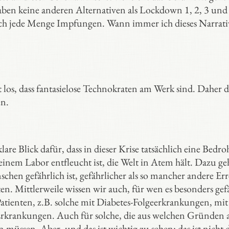
aben keine anderen Alternativen als Lockdown 1, 2, 3 und
sch jede Menge Impfungen. Wann immer ich dieses Narrati
t los, dass fantasielose Technokraten am Werk sind. Daher 
en.
are Blick dafür, dass in dieser Krise tatsächlich eine Bedr
s einem Labor entfleucht ist, die Welt in Atem hält. Dazu ge
hen gefährlich ist, gefährlicher als so mancher andere Err
en. Mittlerweile wissen wir auch, für wen es besonders gef
Patienten, z.B. solche mit Diabetes-Folgeerkrankungen, mit
rkrankungen. Auch für solche, die aus welchen Gründen 
en. Aber, und das ist wichtig zu sehen: das ist nicht d