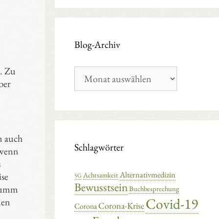
Blog-Archiv
n. Zu
Blog-
Archiv
ber
n auch
Schlagwörter
 wenn
s
Alternativmedizin
Achtsamkeit
ise
5G
Bewusstsein
 dumm
Buchbesprechung
Covid-19
nen
Corona-Krise
Corona