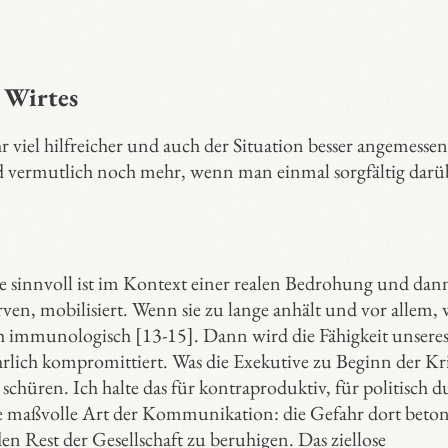
 Wirtes
hr viel hilfreicher und auch der Situation besser angemesse
 vermutlich noch mehr, wenn man einmal sorgfältig darü
 die sinnvoll ist im Kontext einer realen Bedrohung und dan
ven, mobilisiert. Wenn sie zu lange anhält und vor allem,
ch immunologisch [13-15]. Dann wird die Fähigkeit unsere
ch kompromittiert. Was die Exekutive zu Beginn der Kr
 schüren. Ich halte das für kontraproduktiv, für politisch
ne maßvolle Art der Kommunikation: die Gefahr dort beto
n Rest der Gesellschaft zu beruhigen. Das ziellose