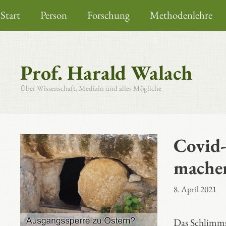
Zum
Start
Person
Forschung
Methodenlehre
Inhalt
springen
Prof. Harald Walach
Über Wissenschaft, Medizin und alles Mögliche
Covid-
mache
8. April 2021
Das Schlimmst