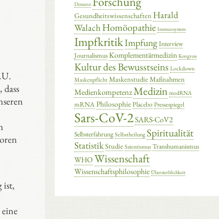
Forschung
Demenz
Harald
Gesundheitswissenschaften
Homöopathie
Walach
Immunsystem
Impfkritik
Impfung
Interview
Komplementärmedizin
Journalismus
Kongress
Kultur des Bewusstseins
Lockdown
.U.
Maskenstudie
Maßnahmen
Maskenpflicht
 dass
Medizin
Medienkompetenz
modRNA
nseren
Philosophie
mRNA
Placebo
Pressespiegel
Sars-CoV-2
SARS-CoV2
n
Spiritualität
Selbsterfahrung
Selbstheilung
toren
Statistik
Studie
Transhumanismus
Szientismus
Wissenschaft
WHO
Wissenschaftsphilosophie
Übersterblichkeit
ist,
 eine