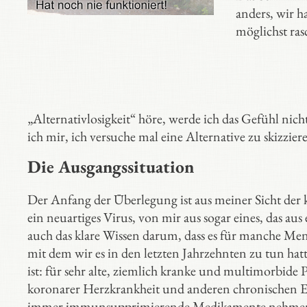
anders, wir h
möglichst ra
„Alternativlosigkeit“ höre, werde ich das Gefühl nich
ich mir, ich versuche mal eine Alternative zu skizzier
Die Ausgangssituation
Der Anfang der Überlegung ist aus meiner Sicht der kl
ein neuartiges Virus, von mir aus sogar eines, das au
auch das klare Wissen darum, dass es für manche Mensc
mit dem wir es in den letzten Jahrzehnten zu tun hatt
ist: für sehr alte, ziemlich kranke und multimorbide 
koronarer Herzkrankheit und anderen chronischen E
immer immunsupprimierende Medikamente nehmen müss