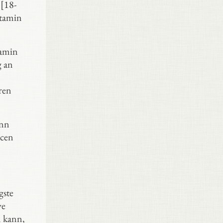
 [18-
itamin
tamin
g an
ren
ann
rcen
gste
ve
n kann,