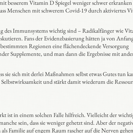
 mit besserem Vitamin D Spiegel weniger schwer erkranken
t, dass Menschen mit schwerem Covid-19 durch aktiviertes V
ung des Immunsystems wichtig sind – Radikalfänger wie Vi
iskutieren. Fans der Evidenzbasierung hätten ja von Anfan
in bestimmten Regionen eine flächendeckende Versorgung
hender Supplemente, und man dann die Ergebnisse mit ande
ss sie sich mit derlei Maßnahmen selbst etwas Gutes tun k
die Selbstwirksamkeit und stärkt damit wiederum die Ressou
t ist in einem solchen Falle hilfreich. Vielleicht der wichti
nche sein, dass sie weniger gehetzt sind. Aber der negati
ich als Familie auf engem Raum rascher auf die Nerven gehe