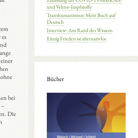
Zulassung der COVID-19-modRNA-
und Vektor-Impfstoffe
Transhumanismus: Mein Buch auf
Deutsch
stem
Interview: Am Rand des Wissens
 es
Einzig Frieden ist alternativlos
und
lange
 einer
chen
 ohne
Bücher
nen bei
 –
en. Die
n