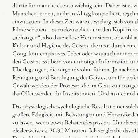
dürfte für manche ebenso wichtig sein. Daher ist es v
Menschen lernen, in ihren Alltag kontrolliert, regel
einzubauen. In dieser Zeit wäre es wichtig, sich von
Filme schauen – zurückzuziehen, um den Kopf frei z
„abhängen“, also das ziellose Herumsitzen, obwohl au
Kultur und Hygiene des Geistes, die man durch eine
Gong, kontemplatives Gebet oder was auch immer err
den Geist zu säubern von unnötiger Information u
Überlegungen, die nirgendwohin führen. Je nachdem 
Reinigung und Beruhigung des Geistes, um für tief
Gewahrwerden der Prozesse, die im Geist zu una
das Offenwerden für Inspirationen. Und manchmal um
Das physiologisch-psychologische Resultat einer solc
größere Fähigkeit, mit Belastungen und Herausforde
zu lassen, wenn etwas Belastendes passiert. Um dies zu
idealerweise ca. 20-30 Minuten. Ich vergleiche das 