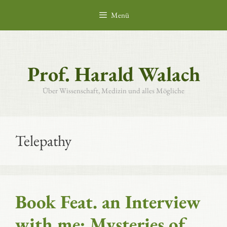
Zum
Menü
Inhalt
springen
Prof. Harald Walach
Über Wissenschaft, Medizin und alles Mögliche
Telepathy
Book Feat. an Interview
with me: Mysteries of