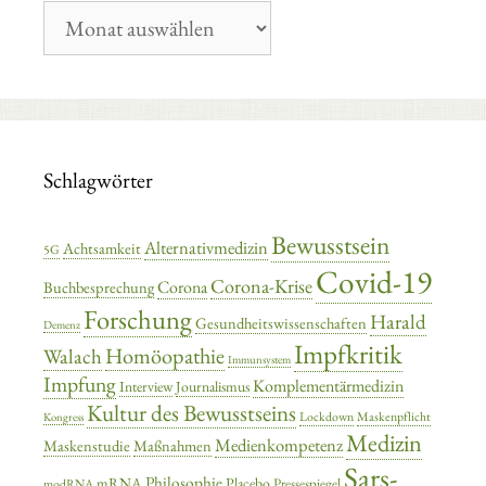
Blog-
Archiv
Schlagwörter
Bewusstsein
Alternativmedizin
Achtsamkeit
5G
Covid-19
Corona-Krise
Corona
Buchbesprechung
Forschung
Harald
Gesundheitswissenschaften
Demenz
Impfkritik
Homöopathie
Walach
Immunsystem
Impfung
Komplementärmedizin
Interview
Journalismus
Kultur des Bewusstseins
Lockdown
Maskenpflicht
Kongress
Medizin
Medienkompetenz
Maskenstudie
Maßnahmen
Sars-
Philosophie
mRNA
Placebo
Pressespiegel
modRNA