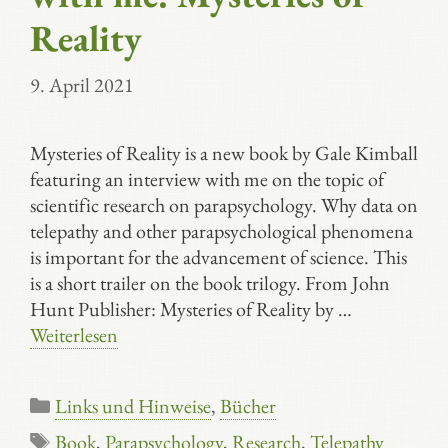
Reality
9. April 2021
Mysteries of Reality is a new book by Gale Kimball
featuring an interview with me on the topic of
scientific research on parapsychology. Why data on
telepathy and other parapsychological phenomena
is important for the advancement of science. This
is a short trailer on the book trilogy. From John
Hunt Publisher: Mysteries of Reality by …
Weiterlesen
Kategorien
Links und Hinweise
,
Bücher
Schlagwörter
Book
,
Parapsychology
,
Research
,
Telepathy