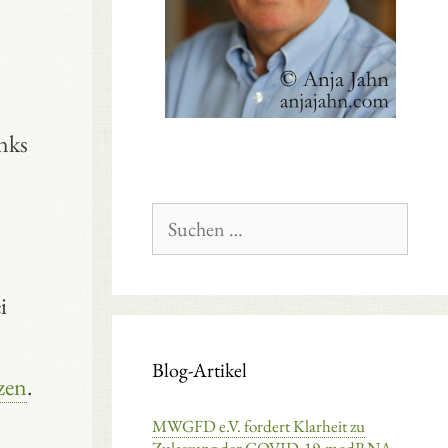
nks
Suchen
nach:
i
Blog-Artikel
tzen
.
MWGFD e.V. fordert Klarheit zu