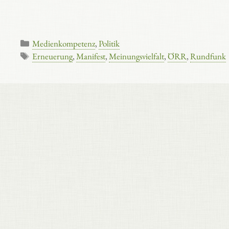
Kategorien
Medienkompetenz
,
Politik
Schlagwörter
Erneuerung
,
Manifest
,
Meinungsvielfalt
,
ÖRR
,
Rundfunk