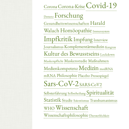
Covid-19
Corona-Krise
Corona
Forschung
Demenz
Harald
Gesundheitswissenschaften
Homöopathie
Walach
Immunsystem
Impfkritik
Impfung
Interview
Komplementärmedizin
Journalismus
Kongress
Kultur des Bewusstseins
Lockdown
Maskenstudie
Maßnahmen
Maskenpflicht
Medizin
Medienkompetenz
modRNA
Philosophie
mRNA
Placebo
Pressespiegel
Sars-CoV-2
SARS-CoV2
Spiritualität
Selbsterfahrung
Selbstheilung
Statistik
Studie
Transhumanismus
Szientismus
Wissenschaft
WHO
Wissenschaftsphilosophie
Übersterblichkeit