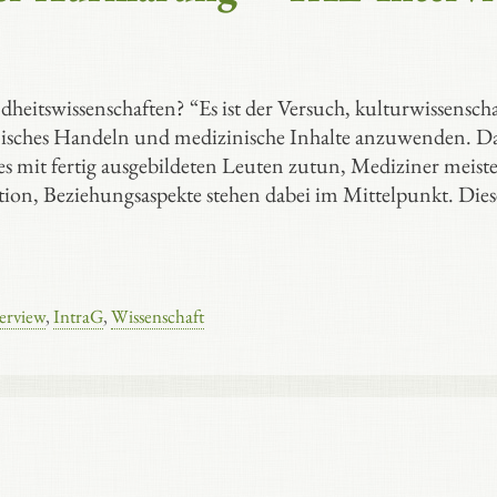
eits­wissen­schaften? “Es ist der Versuch, kultur­wissen­scha
zinisches Handeln und medizinische Inhalte anzuwenden. Das
es mit fertig ausgebildeten Leuten zutun, Mediziner meiste
n, Beziehungs­aspekte stehen dabei im Mittelpunkt. Dies
erview
,
IntraG
,
Wissenschaft