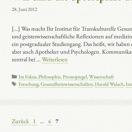
28. Juni 2012
[…] Was macht Ihr Institut für Trans­kulturelle Gesund­h
und geistes­wissen­schaft­liche Reflexionen auf medi
ein postgradualer Studiengang. Das heißt, wir haben 
aber auch Apotheker und Psychologen. Kommunikatio
zentral bei …
Weiterlesen
Kategorien
Im Fokus
,
Philosophie
,
Pressespiegel
,
Wissenschaft
Schlagwörter
Forschung
,
Gesundheitswissenschaften
,
Harald Walach
,
Int
Seite
Seite
Seite
Zurück
1
…
6
7