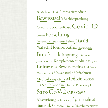
Alternativmedizin
Achtsamkeit
5G
Bewusstsein
Buchbesprechung
Covid-19
Corona-Krise
Corona
Forschung
Demenz
Harald
Gesundheitswissenschaften
Homöopathie
Walach
Immunsystem
Impfkritik
Impfung
Interview
Komplementärmedizin
Journalismus
Kongress
Kultur des Bewusstseins
Lockdown
Maskenstudie
Maßnahmen
Maskenpflicht
Medizin
Medienkompetenz
modRNA
Philosophie
mRNA
Placebo
Pressespiegel
Sars-CoV-2
SARS-CoV2
Spiritualität
Selbsterfahrung
Selbstheilung
Statistik
Studie
Transhumanismus
Szientismus