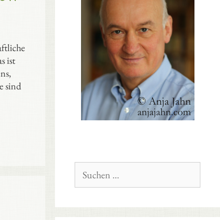
ft­liche
 ist
ns,
e sind
Suchen
nach: