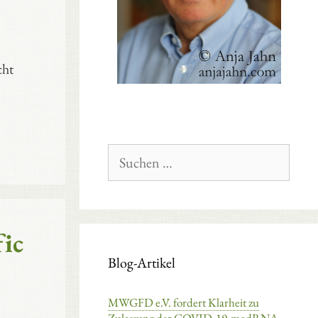
cht
Suchen
nach:
fic
Blog-Artikel
MWGFD e.V. fordert Klarheit zu