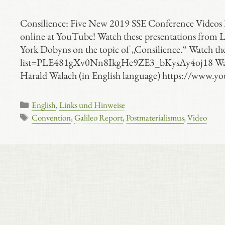
Consilience: Five New 2019 SSE Conference Videos R
online at YouTube! Watch these presentations from 
York Dobyns on the topic of „Consilience.“ Watch th
list=PLE481gXv0Nn8IkgHe9ZE3_bKysAy4oj18 Watch t
Harald Walach (in English language) https://www.
Kategorien
English
,
Links und Hinweise
Schlagwörter
Convention
,
Galileo Report
,
Postmaterialismus
,
Video