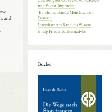
Zulassung der COVID-19-modRNA-
und Vektor-Impfstoffe
now
Transhumanismus: Mein Buch auf
h, and
Deutsch
Interview: Am Rand des Wissens
y
Einzig Frieden ist alternativlos
Bücher