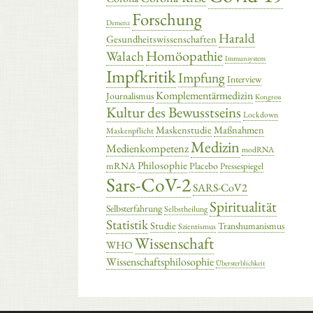
Forschung
Demenz
Harald
Gesundheitswissenschaften
Homöopathie
Walach
Immunsystem
Impfkritik
Impfung
Interview
Komplementärmedizin
Journalismus
Kongress
Kultur des Bewusstseins
Lockdown
Maskenstudie
Maßnahmen
Maskenpflicht
Medizin
Medienkompetenz
modRNA
Philosophie
mRNA
Placebo
Pressespiegel
Sars-CoV-2
SARS-CoV2
Spiritualität
Selbsterfahrung
Selbstheilung
Statistik
Studie
Transhumanismus
Szientismus
Wissenschaft
WHO
Wissenschaftsphilosophie
Übersterblichkeit