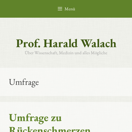
Zum
Menü
Inhalt
springen
Prof. Harald Walach
Über Wissenschaft, Medizin und alles Mögliche
Umfrage
Umfrage zu
Rückenschmerzen,