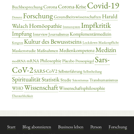
Covid-19
Corona-Krise
Corona
Buchbesprechung
Forschung
Harald
Gesundheitswissenschaften
Demenz
Impfkritik
Homöopathie
Walach
Immunsystem
Impfung
Komplementärmedizin
Interview
Journalismus
Kultur des Bewusstseins
Lockdown
Maskenpflicht
Kongress
Medizin
Medienkompetenz
Maskenstudie
Maßnahmen
Sars-
Philosophie
mRNA
Placebo
Pressespiegel
modRNA
CoV-2
SARS-CoV2
Selbsterfahrung
Selbstheilung
Spiritualität
Statistik
Studie
Transhumanismus
Szientismus
Wissenschaft
Wissenschaftsphilosophie
WHO
Übersterblichkeit
Start
Blog abonnieren
Business leben
Person
Forschung