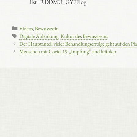
list=RDDMU_GYFFlog
Kategorien
Videos
,
Bewusstsein
Schlagwörter
Digitale Ablenkung
,
Kultur des Bewusstseins
Der Hauptanteil vieler Behandlungserfolge geht auf den Pl
Menschen mit Covid-19-„Impfung“ sind kränker