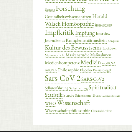
Forschung
Demenz
Harald
Gesundheitswissenschaften
Homöopathie
Walach
Immunsystem
Impfkritik
Impfung
Interview
Komplementärmedizin
Journalismus
Kongress
Kultur des Bewusstseins
Lockdown
Maskenstudie
Maßnahmen
Maskenpflicht
Medizin
Medienkompetenz
modRNA
Philosophie
mRNA
Placebo
Pressespiegel
Sars-CoV-2
SARS-CoV2
Spiritualität
Selbsterfahrung
Selbstheilung
Statistik
Studie
Transhumanismus
Szientismus
Wissenschaft
WHO
Wissenschaftsphilosophie
Übersterblichkeit