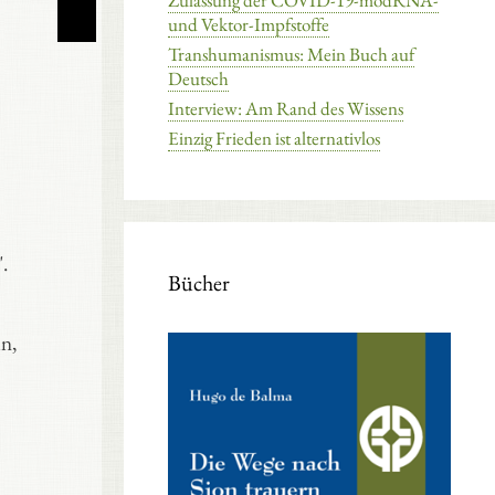
Zulassung der COVID-19-modRNA-
und Vektor-Impfstoffe
Transhumanismus: Mein Buch auf
Deutsch
Interview: Am Rand des Wissens
Einzig Frieden ist alternativlos
.
Bücher
in,