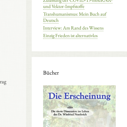
Zulassung der COVID-19-modRNA-
und Vektor-Impfstoffe
Transhumanismus: Mein Buch auf
Deutsch
Interview: Am Rand des Wissens
Einzig Frieden ist alternativlos
Bücher
rag