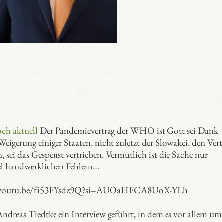
ch aktuell
Der Pandemievertrag der WHO ist Gott sei Dank
eigerung einiger Staaten, nicht zuletzt der Slowakei, den Vert
 sei das Gespenst vertrieben. Vermutlich ist die Sache nur
iel handwerklichen Fehlern…
/youtu.be/fi53FYsdz9Q?si=AUOaHFCA8UoX-YLh
ndreas Tiedtke ein Interview geführt, in dem es vor allem um