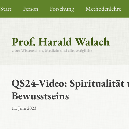
Zum
Start
Person
Forschung
Methodenlehre
Inhalt
springen
Prof. Harald Walach
Über Wissenschaft, Medizin und alles Mögliche
QS24-Video: Spiritualität
Bewusstseins
11. Juni 2023