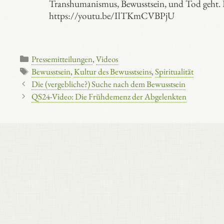
Transhumanismus, Bewusstsein, und Tod geht. D
https://youtu.be/IlTKmCVBPjU
Kategorien
Pressemitteilungen
,
Videos
Schlagwörter
Bewusstsein
,
Kultur des Bewusstseins
,
Spiritualität
Die (vergebliche?) Suche nach dem Bewusstsein
QS24-Video: Die Frühdemenz der Abgelenkten