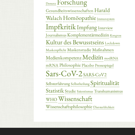
Forschung
Demenz
Harald
Gesundheitswissenschaften
Homöopathie
Walach
Immunsystem
Impfkritik
Impfung
Interview
Komplementärmedizin
Journalismus
Kongress
Kultur des Bewusstseins
Lockdown
Maskenstudie
Maßnahmen
Maskenpflicht
Medizin
Medienkompetenz
modRNA
Philosophie
mRNA
Placebo
Pressespiegel
Sars-CoV-2
SARS-CoV2
Spiritualität
Selbsterfahrung
Selbstheilung
Statistik
Studie
Transhumanismus
Szientismus
Wissenschaft
WHO
Wissenschaftsphilosophie
Übersterblichkeit