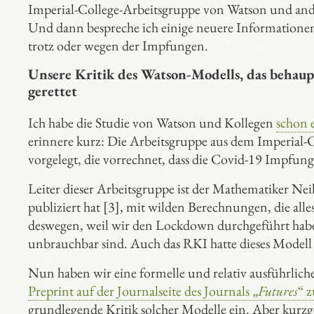
Imperial-College-Arbeitsgruppe von Watson und ande
Und dann bespreche ich einige neuere Information
trotz oder wegen der Impfungen.
Unsere Kritik des Watson-Modells, das behaup
gerettet
Ich habe die Studie von Watson und Kollegen
schon 
erinnere kurz: Die Arbeitsgruppe aus dem Imperial-
vorgelegt, die vorrechnet, dass die Covid-19 Impfu
Leiter dieser Arbeitsgruppe ist der Mathematiker Ne
publiziert hat [3], mit wilden Berechnungen, die 
deswegen, weil wir den Lockdown durchgeführt haben,
unbrauchbar sind. Auch das RKI hatte dieses Mode
Nun haben wir eine formelle und relativ ausführliche
Preprint auf der Journalseite des Journals „
Futures
“ 
grundlegende Kritik solcher Modelle ein. Aber kurzge