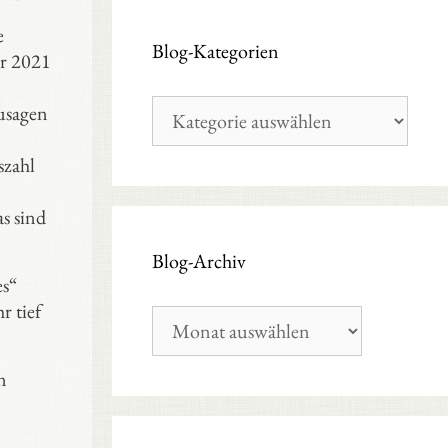
e
Blog-Kategorien
er 2021
Blog-
usagen
Kategorien
szahl
s sind
Blog-Archiv
es“
r tief
Blog-
Archiv
n