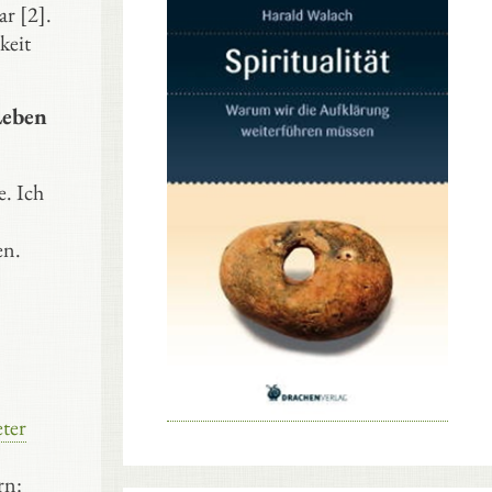
r [2].
keit
Leben
e. Ich
en.
eter
rn: