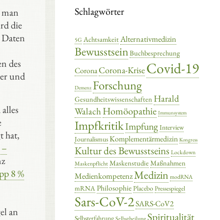
Schlagwörter
r man
rd die
e Daten
Alternativmedizin
Achtsamkeit
5G
Bewusstsein
Buchbesprechung
en des
Covid-19
Corona-Krise
Corona
ler und
Forschung
Demenz
Harald
Gesundheitswissenschaften
alles
Homöopathie
Walach
Immunsystem
e
Impfkritik
Impfung
Interview
 hat,
Komplementärmedizin
Journalismus
Kongress
 –
Kultur des Bewusstseins
Lockdown
nz
Maskenstudie
Maßnahmen
Maskenpflicht
pp 8 %
Medizin
Medienkompetenz
modRNA
Philosophie
mRNA
Placebo
Pressespiegel
Sars-CoV-2
SARS-CoV2
el an
Spiritualität
Selbsterfahrung
Selbstheilung