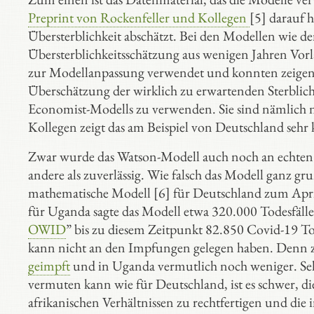
Preprint von Rockenfeller und Kollegen
[5] darauf h
Übersterblichkeit abschätzt. Bei den Modellen wi
Übersterblichkeitsschätzung aus wenigen Jahren Vo
zur Modellanpassung verwendet und konnten zeigen,
Überschätzung der wirklich zu erwartenden Sterblichkei
Economist-Modells zu verwenden. Sie sind nämlich ni
Kollegen zeigt das am Beispiel von Deutschland sehr k
Zwar wurde das Watson-Modell auch noch an echten Co
andere als zuverlässig. Wie falsch das Modell ganz gr
mathematische Modell [6] für Deutschland zum April
für Uganda sagte das Modell etwa 320.000 Todesfälle 
OWID
” bis zu diesem Zeitpunkt 82.850 Covid-19 T
kann nicht an den Impfungen gelegen haben. Denn 
geimpft
und in Uganda vermutlich noch weniger. Selbs
vermuten kann wie für Deutschland, ist es schwer, d
afrikanischen Verhältnissen zu rechtfertigen und die