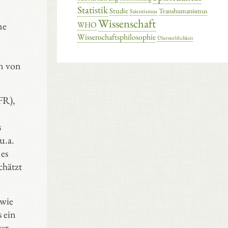
Statistik
Studie
Transhumanismus
Szientismus
Wissenschaft
ne
WHO
Wissenschaftsphilosophie
Übersterblichkeit
en von
FR),
s
u.a.
es
chätzt
 wie
s ein
ter