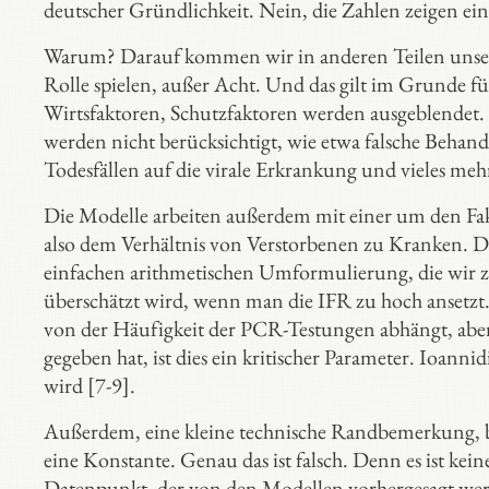
deutscher Gründlichkeit. Nein, die Zahlen zeigen ein
Warum? Darauf kommen wir in anderen Teilen unserer K
Rolle spielen, außer Acht. Und das gilt im Grunde fü
Wirtsfaktoren, Schutzfaktoren werden ausgeblendet. 
werden nicht berücksichtigt, wie etwa falsche Beha
Todesfällen auf die virale Erkrankung und vieles meh
Die Modelle arbeiten außerdem mit einer um den Fakt
also dem Verhältnis von Verstorbenen zu Kranken. Di
einfachen arithmetischen Umformulierung, die wir ze
überschätzt wird, wenn man die IFR zu hoch ansetzt.
von der Häufigkeit der PCR-Testungen abhängt, aber
gegeben hat, ist dies ein kritischer Parameter. Ioanni
wird [7-9].
Außerdem, eine kleine technische Randbemerkung, b
eine Konstante. Genau das ist falsch. Denn es ist kei
Datenpunkt, der von den Modellen vorhergesagt we