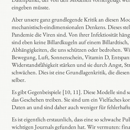
eingeben müsste.
Aber unsere ganz grundlegende Kritik an diesen Model
mechanistisch-eindimensionalen Denkens. Dieses stell
Pandemie die Viren sind. Von ihrer Infektiosität hän
sind eben keine Billardkugeln auf einem Billardtisch
Abhängigkeiten, die uns schützen oder bedrohen. Wi
Bewegung, Luft, Sonnenschein, Vitamin D, Entspan
Widerstandsfähigkeit stärken und sie durch Angst, St
schwächen. Dies ist eine Grundlagenkritik, die diesen
selber.
Es gibt Gegenbeispiele [10, 11]. Diese Modelle sind so
das Geschehen treiben. Sie sind um ein Vielfaches k
Daten an und sind daher auch weniger für fehlerhafte 
Es ist eigentlich erstaunlich, dass eine so schwache 
wichtigen Journals gefunden hat. Wir vermuten: fina