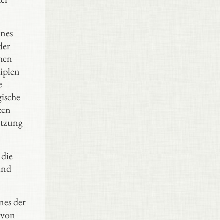
ines
der
chen
tiplen
e
ische
ten
setzung
 die
und
nes der
 von