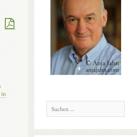
n
 in
Suchen
nach: