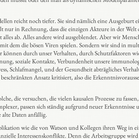
len reicht noch tiefer. Sie sind nämlich eine Ausgeburt e
t nur in Rechnung, dass die einzigen Akteure in der Welt 
gt alles ab. Alles andere wird ausgeblendet. Aber wir Mens
, mit dem die bösen Viren spielen. Sondern wir sind in mul
r können durch unser Verhalten, durch Schutzfaktoren wi
nung, soziale Kontakte, Verbundenheit unsere immunolog
ress, Schlafmangel, und der Gesundheit abträgliches Verhal
 beschränkten Ansatz kritisiert, also die Erkenntnisvoraus
lche, die versuchen, die vielen kausalen Prozesse zu fassen,
omplexer, passen sich ständig aufgrund neuer Erkenntnisse 
alte Daten anfällig.
Publikation wie die von Watson und Kollegen ihren Weg in ei
nzielle Interessenskonflikte. Denn die Arbeitsgruppe wird