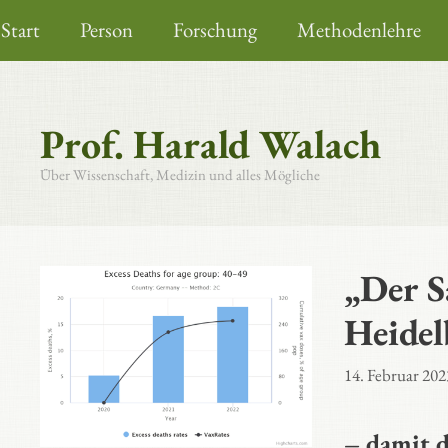
Zum
Start
Person
Forschung
Methodenlehre
Inhalt
springen
Prof. Harald Walach
Über Wissenschaft, Medizin und alles Mögliche
„Der S
Heidel
14. Februar 202
– damit d