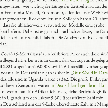
ingewiesen, wie wichtig die Länge der Zeitreihe ist, aus de
e dem Economist-Modell, Euromomo, oder dem der WHO wi
rlauf gewonnen. Rockenfeller und Kollegen haben 20 Jahr
 dass die üblicherweise verwendeten Modelle eine grobe
t liefern. Daher ist es gar nicht sachlich zulässig, die Dat
cht stabil und sachlich falsch. Die Analyse von Rockenfel
lar.
vid-19-Mortalitätsdaten kalibriert. Aber auch diese sind 
undlegend ist, erkennt man daran, dass das zugrunde gelegt
 2021 ungefähr 419.000 Covid-19-Todesfälle vorhergesagt
voraus. In Deutschland gab es aber lt. „
Our World in Data
odesfälle und in Uganda waren es 342. Die große Diskrepa
zu diesem Zeitpunkt waren
in Deutschland gerade mal kna
t wenn man für Afrika nicht die gleiche Berichtslogistik
ie in Uganda um den Faktor 9.300 überschätzte Zahl mit
 in Deutschland um das 5-fache überschätzte Zahl mit Mang