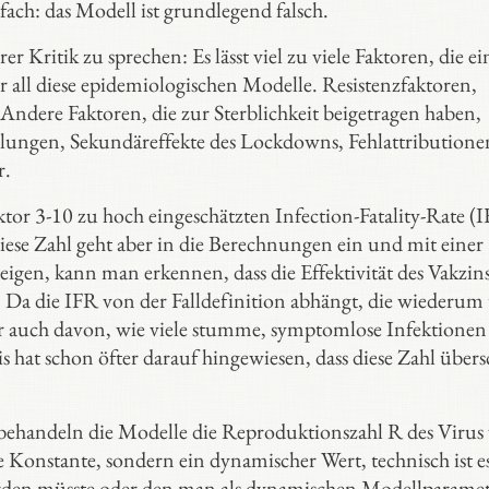
fach: das Modell ist grundlegend falsch.
ritik zu sprechen: Es lässt viel zu viele Faktoren, die ei
r all diese epidemiologischen Modelle. Resistenzfaktoren,
Andere Faktoren, die zur Sterblichkeit beigetragen haben,
ndlungen, Sekundäreffekte des Lockdowns, Fehlattribution
r.
or 3-10 zu hoch eingeschätzten Infection-Fatality-Rate (I
ese Zahl geht aber in die Berechnungen ein und mit einer
igen, kann man erkennen, dass die Effektivität des Vakzin
 Da die IFR von der Falldefinition abhängt, die wiederum 
 auch davon, wie viele stumme, symptomlose Infektionen 
dis hat schon öfter darauf hingewiesen, dass diese Zahl übers
ehandeln die Modelle die Reproduktionszahl R des Virus
ne Konstante, sondern ein dynamischer Wert, technisch ist e
rden müsste oder den man als dynamischen Modellparame