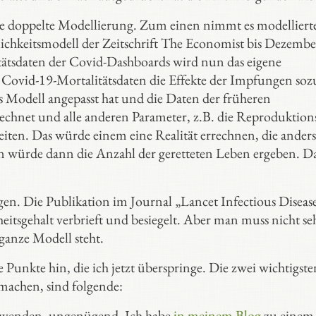
e doppelte Modellierung. Zum einen nimmt es modelliert
blichkeitsmodell der Zeitschrift The Economist bis Dezemb
ätsdaten der Covid-Dashboards wird nun das eigene
 Covid-19-Mortalitätsdaten die Effekte der Impfungen soz
 Modell angepasst hat und die Daten der früheren
echnet und alle anderen Parameter, z.B. die Reproduktion
bleiten. Das würde einem eine Realität errechnen, die anders
n würde dann die Anzahl der geretteten Leben ergeben. Da
en. Die Publikation im Journal „Lancet Infectious Diseas
eitsgehalt verbrieft und besiegelt. Aber man muss nicht seh
ganze Modell steht.
 Punkte hin, die ich jetzt überspringe. Die zwei wichtigste
machen, sind folgende:
verwenden, ungenügend. Ich habe
in meinem Blog
zu einem