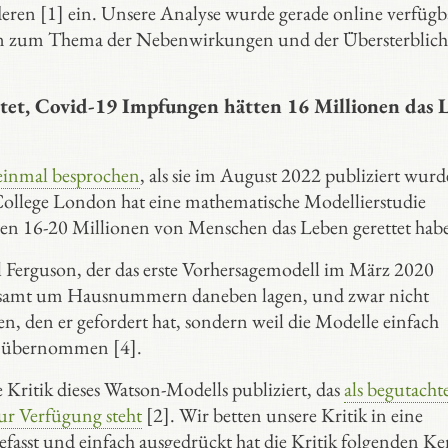
ren [1] ein. Unsere Analyse wurde gerade online verfügba
en zum Thema der Nebenwirkungen und der Übersterblich
tet, Covid-19 Impfungen hätten 16 Millionen das 
einmal besprochen
, als sie im August 2022 publiziert wurd
College London hat eine mathematische Modellierstudie
ngen 16-20 Millionen von Menschen das Leben gerettet hab
il Ferguson, der das erste Vorhersagemodell im März 2020
allesamt um Hausnummern daneben lagen, und zwar nicht
 den er gefordert hat, sondern weil die Modelle einfach
ll übernommen [4].
 Kritik dieses Watson-Modells publiziert, das
als begutacht
zur Verfügung steht
[2]. Wir betten unsere Kritik in eine
fasst und einfach ausgedrückt hat die Kritik folgenden Ke