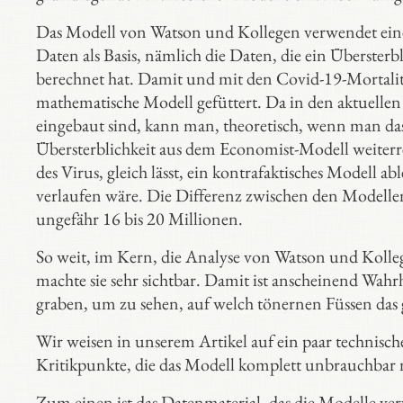
Das Modell von Watson und Kollegen verwendet ein
Daten als Basis, nämlich die Daten, die ein Überster
berechnet hat. Damit und mit den Covid-19-Mortalit
mathematische Modell gefüttert. Da in den aktuellen
eingebaut sind, kann man, theoretisch, wenn man das
Übersterblichkeit aus dem Economist-Modell weiterr
des Virus, gleich lässt, ein kontrafaktisches Modell a
verlaufen wäre. Die Differenz zwischen den Modelle
ungefähr 16 bis 20 Millionen.
So weit, im Kern, die Analyse von Watson und Kolleg
machte sie sehr sichtbar. Damit ist anscheinend Wahrh
graben, um zu sehen, auf welch tönernen Füssen das 
Wir weisen in unserem Artikel auf ein paar technische
Kritikpunkte, die das Modell komplett unbrauchbar 
Zum einen ist das Datenmaterial, das die Modelle 