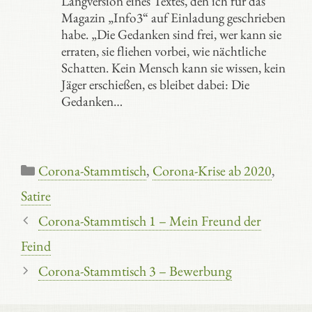
Langversion eines Textes, den ich für das
Magazin „Info3“ auf Einladung geschrieben
habe. „Die Gedanken sind frei, wer kann sie
erraten, sie fliehen vorbei, wie nächtliche
Schatten. Kein Mensch kann sie wissen, kein
Jäger erschießen, es bleibet dabei: Die
Gedanken…
Kategorien
Corona-Stammtisch
,
Corona-Krise ab 2020
,
Satire
Corona-Stammtisch 1 – Mein Freund der
Feind
Corona-Stammtisch 3 – Bewerbung