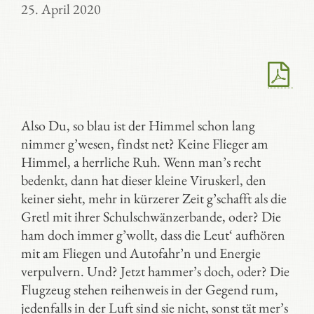
25. April 2020
Also Du, so blau ist der Himmel schon lang
nimmer g’wesen, findst net? Keine Flieger am
Himmel, a herrliche Ruh. Wenn man’s recht
bedenkt, dann hat dieser kleine Viruskerl, den
keiner sieht, mehr in kürzerer Zeit g’schafft als die
Gretl mit ihrer Schulschwänzerbande, oder? Die
ham doch immer g’wollt, dass die Leut‘ aufhören
mit am Fliegen und Autofahr’n und Energie
verpulvern. Und? Jetzt hammer’s doch, oder? Die
Flugzeug stehen reihenweis in der Gegend rum,
jedenfalls in der Luft sind sie nicht, sonst tät mer’s