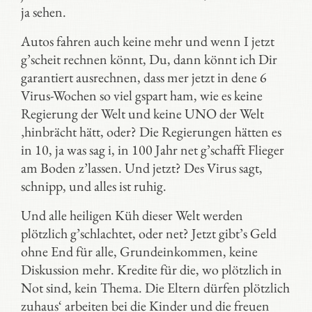
ja sehen.
Autos fahren auch keine mehr und wenn I jetzt
g’scheit rechnen könnt, Du, dann könnt ich Dir
garantiert ausrechnen, dass mer jetzt in dene 6
Virus-Wochen so viel gspart ham, wie es keine
Regierung der Welt und keine UNO der Welt
‚hinbrächt hätt, oder? Die Regierungen hätten es
in 10, ja was sag i, in 100 Jahr net g’schafft Flieger
am Boden z’lassen. Und jetzt? Des Virus sagt,
schnipp, und alles ist ruhig.
Und alle heiligen Küh dieser Welt werden
plötzlich g’schlachtet, oder net? Jetzt gibt’s Geld
ohne End für alle, Grundeinkommen, keine
Diskussion mehr. Kredite für die, wo plötzlich in
Not sind, kein Thema. Die Eltern dürfen plötzlich
zuhaus‘ arbeiten bei die Kinder und die freuen