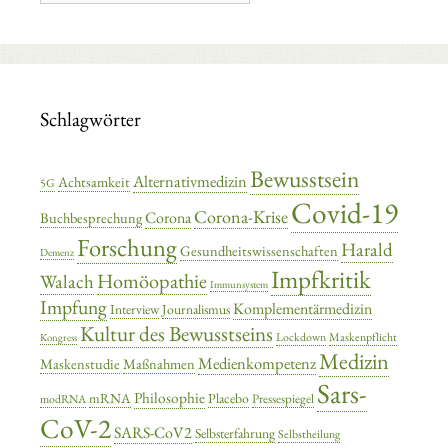
Schlagwörter
Bewusstsein
Alternativmedizin
Achtsamkeit
5G
Covid-19
Corona-Krise
Corona
Buchbesprechung
Forschung
Harald
Gesundheitswissenschaften
Demenz
Impfkritik
Homöopathie
Walach
Immunsystem
Impfung
Komplementärmedizin
Interview
Journalismus
Kultur des Bewusstseins
Lockdown
Maskenpflicht
Kongress
Medizin
Medienkompetenz
Maskenstudie
Maßnahmen
Sars-
Philosophie
mRNA
Placebo
Pressespiegel
modRNA
CoV-2
SARS-CoV2
Selbsterfahrung
Selbstheilung