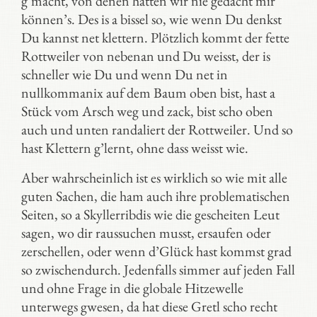
g’macht, von denen hätten wir nie gedacht mir
können’s. Des is a bissel so, wie wenn Du denkst
Du kannst net klettern. Plötzlich kommt der fette
Rottweiler von nebenan und Du weisst, der is
schneller wie Du und wenn Du net in
nullkommanix auf dem Baum oben bist, hast a
Stück vom Arsch weg und zack, bist scho oben
auch und unten randaliert der Rottweiler. Und so
hast Klettern g’lernt, ohne dass weisst wie.
Aber wahrscheinlich ist es wirklich so wie mit alle
guten Sachen, die ham auch ihre problematischen
Seiten, so a Skyllerribdis wie die gescheiten Leut
sagen, wo dir raussuchen musst, ersaufen oder
zerschellen, oder wenn d’Glück hast kommst grad
so zwischendurch. Jedenfalls simmer auf jeden Fall
und ohne Frage in die globale Hitzewelle
unterwegs gwesen, da hat diese Gretl scho recht