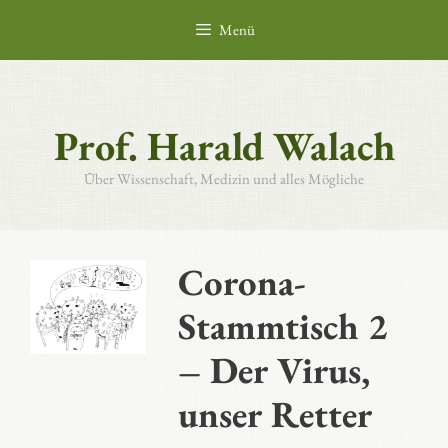
Zum
Menü
Inhalt
springen
Prof. Harald Walach
Über Wissenschaft, Medizin und alles Mögliche
Corona-
Stammtisch 2
– Der Virus,
unser Retter