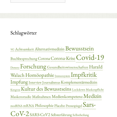
Schlagwörter
Bewusstsein
Alternativmedizin
Achtsamkeit
5G
Covid-19
Corona-Krise
Corona
Buchbesprechung
Forschung
Harald
Gesundheitswissenschaften
Demenz
Impfkritik
Homöopathie
Walach
Immunsystem
Impfung
Komplementärmedizin
Interview
Journalismus
Kultur des Bewusstseins
Lockdown
Maskenpflicht
Kongress
Medizin
Medienkompetenz
Maskenstudie
Maßnahmen
Sars-
Philosophie
mRNA
Placebo
Pressespiegel
modRNA
CoV-2
SARS-CoV2
Selbsterfahrung
Selbstheilung