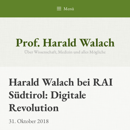
Zum
Menü
Inhalt
springen
Prof. Harald Walach
Über Wissenschaft, Medizin und alles Mögliche
Harald Walach bei RAI
Südtirol: Digitale
Revolution
31. Oktober 2018