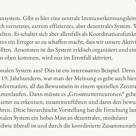
ystem. Gibt es hier eine zentrale Immunerkennungsleits
h vernetztes, extrem effizientes, aber dezentrales System.
ten. Es schaltet sich aber allenfalls als Koordinationsfunk
uns ein Erreger so zu schaffen macht, dass wir unsere Aktivi
lten. Ansonsten ist das System zyklisch organisiert und ei
n oben kommen, wird nur im Ernstfall aktiviert.
len System aus? Dies ist ein interessantes Beispiel. Denn
 19. Jahrhunderts, war man der Meinung es gebe auch hier
nformation, all das Bewusstsein in einem speziellen Zent
ammenlaufen. Dann müsste es „Grossmutterneuronen“ gebe
ssmutter zu erkennen, zusammenführen und dann den bewu
ren. Diese hierarchische Vorstellung hat die Forschung la
onalen System ein hohes Mass an dezentraler, modularer
endwie überall ist und durch die koordinierte Zusammenarb