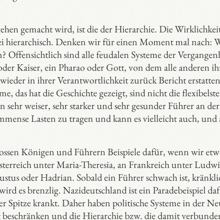
ehen gemacht wird, ist die der Hierarchie. Die Wirklichkei
, sei hierarchisch. Denken wir für einen Moment mal nach: 
 Offensichtlich sind alle feudalen Systeme der Vergangen
oder Kaiser, ein Pharao oder Gott, von dem alle anderen ih
ieder in ihrer Verantwortlichkeit zurück Bericht erstatte
, das hat die Geschichte gezeigt, sind nicht die flexibelste
n sehr weiser, sehr starker und sehr gesunder Führer an der
mmense Lasten zu tragen und kann es vielleicht auch, und 
grossen Königen und Führern Beispiele dafür, wenn wir etw
Österreich unter Maria-Theresia, an Frankreich unter Ludw
us oder Hadrian. Sobald ein Führer schwach ist, kränkli
wird es brenzlig. Nazideutschland ist ein Paradebeispiel daf
r Spitze krankt. Daher haben politische Systeme in der Ne
 beschränken und die Hierarchie bzw. die damit verbunde