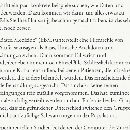
 Schritt ein paar konkrete Beispiele suchen, wie Daten und
endet werden. Dazu kommen wir dann, um alles etwas zu
Falls Sie Ihre Hausaufgabe schon gemacht haben, ist das seh
e, noch besser.
Based Medicine“ (EBM) unterstellt eine Hierarchie von
 Stufe, sozusagen als Basis, klinische Anekdoten und
nmeinungen stehen. Dann kommen Fallserien und
sind, aber eben immer noch Einzelfälle. Schliesslich komme
nannte Kohortenstudien, bei denen Patienten, die mit ein
erden, die anders behandelt wurden. Das Entscheidende d
nde Behandlung ausgesucht. Das sind also keine reinen
Bedingungen rein zufällig vorgenommen. Das hat, zuminde
rkmale zufällig verteilt werden und am Ende die beiden Gr
icher, dass ein gefundener Unterschied zwischen den Grupp
 nicht auf zufällige Schwankungen in der Population.
e experimentellen Studien bei denen der Computer die Zutei