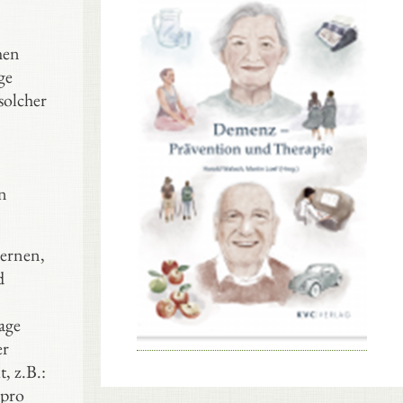
hen
ge
solcher
en
dernen,
d
age
er
, z.B.:
 pro