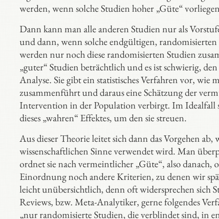
werden, wenn solche Studien hoher „Güte“ vorliegen
Dann kann man alle anderen Studien nur als Vorstuf
und dann, wenn solche endgültigen, randomisierten St
werden nur noch diese randomisierten Studien zusam
„guter“ Studien beträchtlich und es ist schwierig, de
Analyse. Sie gibt ein statistisches Verfahren vor, wi
zusammenführt und daraus eine Schätzung der vermutl
Intervention in der Population verbirgt. Im Idealfal
dieses „wahren“ Effektes, um den sie streuen.
Aus dieser Theorie leitet sich dann das Vorgehen ab
wissenschaftlichen Sinne verwendet wird. Man über
ordnet sie nach vermeintlicher „Güte“, also danach, 
Einordnung noch andere Kriterien, zu denen wir spä
leicht unübersichtlich, denn oft widersprechen sich 
Reviews, bzw. Meta-Analytiker, gerne folgendes Verfah
„nur randomisierte Studien, die verblindet sind, in e