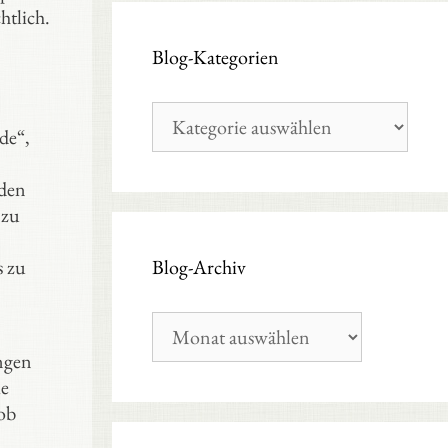
htlich.
Blog-Kategorien
Blog-
Kategorien
de“,
 den
 zu
s zu
Blog-Archiv
Blog-
Archiv
ungen
ie
 ob