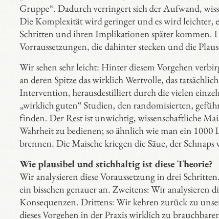
Gruppe“. Dadurch verringert sich der Aufwand, wissen
Die Komplexität wird geringer und es wird leichter, 
Schritten und ihren Implikationen später kommen. Hie
Vorraussetzungen, die dahinter stecken und die Plausi
Wir sehen sehr leicht: Hinter diesem Vorgehen verbir
an deren Spitze das wirklich Wertvolle, das tatsächlic
Intervention, herausdestilliert durch die vielen einze
„wirklich guten“ Studien, den randomisierten, gefüh
finden. Der Rest ist unwichtig, wissenschaftliche Mais
Wahrheit zu bedienen; so ähnlich wie man ein 1000 L
brennen. Die Maische kriegen die Säue, der Schnaps 
Wie plausibel und stichhaltig ist diese Theorie?
Wir analysieren diese Voraussetzung in drei Schritte
ein bisschen genauer an. Zweitens: Wir analysieren
Konsequenzen. Drittens: Wir kehren zurück zu unsere
dieses Vorgehen in der Praxis wirklich zu brauchbare