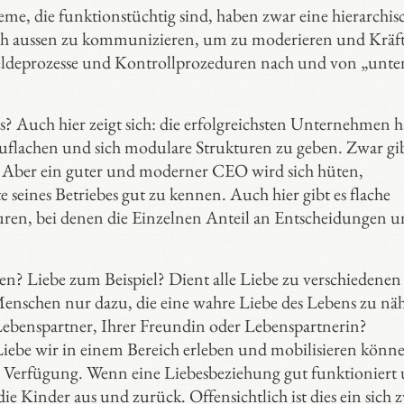
me, die funktionstüchtig sind, haben zwar eine hierarchis
ch aussen zu kommunizieren, um zu moderieren und Kräft
eldeprozesse und Kontrollprozeduren nach und von „unte
us? Auch hier zeigt sich: die erfolgreichsten Unternehmen 
uflachen und sich modulare Strukturen zu geben. Zwar gib
d. Aber ein guter und moderner CEO wird sich hüten,
 seines Betriebes gut zu kennen. Auch hier gibt es flache
ren, bei denen die Einzelnen Anteil an Entscheidungen 
en? Liebe zum Beispiel? Dient alle Liebe zu verschiedenen
enschen nur dazu, die eine wahre Liebe des Lebens zu nä
ebenspartner, Ihrer Freundin oder Lebenspartnerin?
r Liebe wir in einem Bereich erleben und mobilisieren könn
 Verfügung. Wenn eine Liebesbeziehung gut funktioniert
die Kinder aus und zurück. Offensichtlich ist dies ein sich z