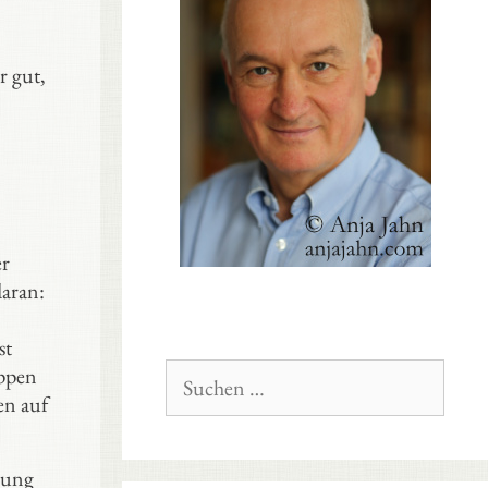
r gut,
n
er
aran:
st
Suchen
uppen
nach:
en auf
lung