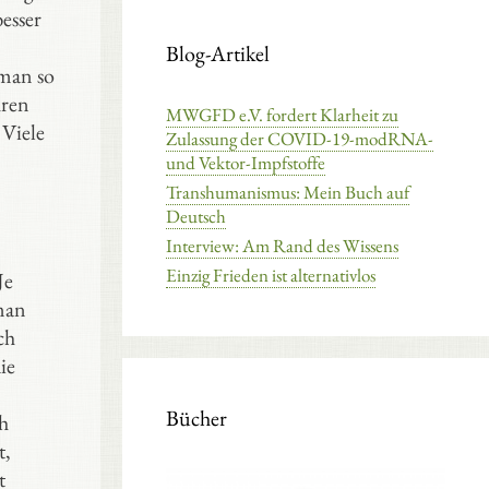
esser
Blog-Artikel
 man so
hren
MWGFD e.V. fordert Klarheit zu
 Viele
Zulassung der COVID-19-modRNA-
und Vektor-Impfstoffe
Transhumanismus: Mein Buch auf
Deutsch
Interview: Am Rand des Wissens
Einzig Frieden ist alternativlos
Je
 man
ch
ie
Bücher
ch
t,
t