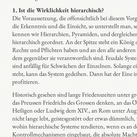
1. Ist die Wirklichkeit hierarchisch?
Die Voraussetzung, die offensichtlich bei diesem Vorg
die Erkenntnis und die Einsicht, so unterstellt man
kennen wir Hierarchien, Pyramiden, und dergleichen?
hierarchisch geordnet. An der Spitze steht ein König 
Rechte und Pflichten haben und an den alle anderen w
dem gegenüber sie verantwortlich sind. Feudale Systeme
sind anfällig für Schwächen der Einzelnen. Solange ei
steht, kann das System gedeihen. Dann hat der Eine i
profitieren.
Historisch gesehen sind lange Friedenszeiten unter 
das Preussen Friedrichs des Grossen denken, an das 
Heiligen oder Ludwig dem XIV., an Rom unter August
nicht lange lebt, geistesgestört oder etwas dümmlich, 
wohin hierarchische Systeme tendieren, wenn es an de
Kontrollmechanismen eingebaut, die absolute Macht