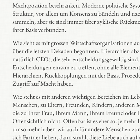
Machtposition beschränken. Moderne politische Syste
Struktur, vor allem um Konsens zu bündeln und na
sammeln, aber sie sind immer über zyklische Rückm
ihrer Basis verbunden.
Wie sieht es mit grossen Wirtschaftsorganisationen a
über die letzten Dekaden begonnen, Hierarchien abz
natürlich CEOs, die sehr entscheidungsgewaltig sin
Entscheidungen einsam zu treffen, ohne alle Elemente
Hierarchien, Rückkopplungen mit der Basis, Prozedu
Zugriff auf Macht haben.
Wie steht es mit anderen wichtigen Bereichen im Leb
Menschen, zu Eltern, Freunden, Kindern, anderen M
die zu Ihrer Frau, Ihrem Mann, Ihrem Freund oder L
Offensichtlich nicht. Offenbar ist es eher so: je meh
umso mehr haben wir auch für andere Menschen zur
sich Partner lieben, dann strahlt diese Liebe auch auf 