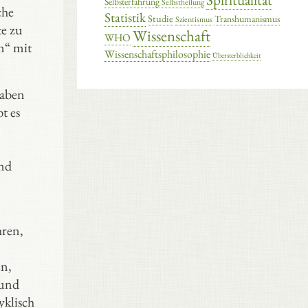
Selbsterfahrung
Selbstheilung
che
Statistik
Studie
Transhumanismus
Szientismus
e zu
Wissenschaft
WHO
n“ mit
Wissenschaftsphilosophie
Übersterblichkeit
haben
t es
und
hren,
en,
 und
yklisch