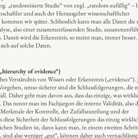
g. „randomisierte Studie“ von engl. „random-zufällig“ – b
nschaftler und auch der Herausgeber wissenschaftlicher
u kommen wir später. Schliesslich kann man alle Daten die
nalyse, also einer zusammenfassenden Studie, zusammenfü
s. Damit wird die Erkenntnis, so meint man, immer besser.
 sich auf solche Daten.
„hierarchy of evidence“)
sches Verständnis von Wissen oder Erkenntnis („evidence“). 
as Vorgehen, umso sicherer sind die Schlussfolgerungen, die
 Fall. Daher geht man davon aus, dass das einzige, was wirkli
st. Das nennt man im Fachjargon die interne Validität, also d
 Merkmale der Kontrolle, der Zufallszuteilung und der
 diese Sicherheit der Schlussfolgerungen das einzig wirkli
ichen Studien ist, dann kann man, in einem zweiten Schrit
, sind also weniger „gut“, können daher auch vernachlässig