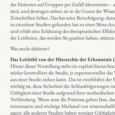
der Patienten auf Gruppen per Zufall übernimmt – so
sind, und deswegen stehen sie in der Gunst der Wisse
Zeitschriften höher. Das hat seine Berechtigung; daz
in einzelnen Studien gefunden hat zu einer Meta-A
und erhält eine Schätzung des therapeutischen Effekt
der Leitlinien, das werden Sie gesehen haben, stützen
Was steckt dahinter?
Das Leitbild von der Hierarchie der Erkenntnis (
Hinter dieser Vorstellung steht ein explizit hierarchi
stärker kontrolliert die Studie, je experimenteller d
aus einer Studie ziehen kann. Das ist zweifelsfrei der
wichtig ist, diese Sicherheit der Schlussfolgerungen i
Gültigkeit einer Studie aufgrund ihrer methodischen
Verblindung. Wenn man die Prämisse gelten lässt, dass
interessante und wichtige Merkmal von wissenschaftl
sagen: alle anderen Studien haben weniger Gültigkeit