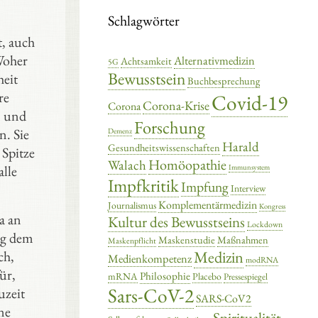
Schlagwörter
t, auch
Woher
Alternativmedizin
Achtsamkeit
5G
Bewusstsein
heit
Buchbesprechung
re
Covid-19
Corona-Krise
Corona
n und
Forschung
n. Sie
Demenz
Harald
Gesundheitswissenschaften
 Spitze
Homöopathie
Walach
alle
Immunsystem
Impfkritik
Impfung
Interview
Komplementärmedizin
Journalismus
Kongress
a an
Kultur des Bewusstseins
Lockdown
ig dem
Maskenstudie
Maßnahmen
Maskenpflicht
Medizin
ch,
Medienkompetenz
modRNA
ür,
Philosophie
mRNA
Placebo
Pressespiegel
Sars-CoV-2
uzeit
SARS-CoV2
ne
Spiritualität