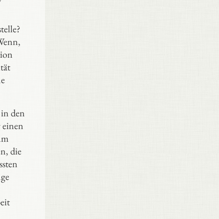
telle?
 Wenn,
tion
tät
ne
 in den
 einen
rum
n, die
ssten
nge
eit