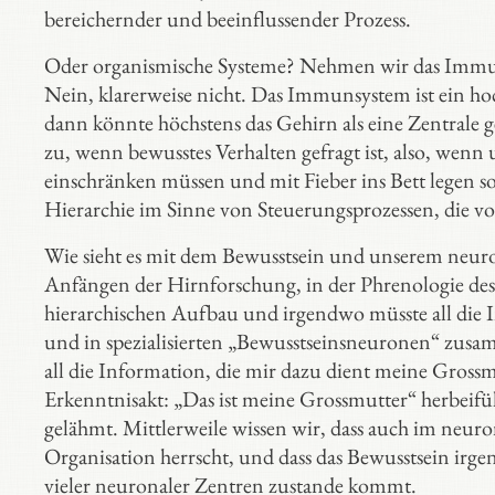
bereichernder und beeinflussender Prozess.
Oder organismische Systeme? Nehmen wir das Immuns
Nein, klarerweise nicht. Das Immunsystem ist ein hoc
dann könnte höchstens das Gehirn als eine Zentrale gel
zu, wenn bewusstes Verhalten gefragt ist, also, wenn 
einschränken müssen und mit Fieber ins Bett legen sol
Hierarchie im Sinne von Steuerungsprozessen, die vo
Wie sieht es mit dem Bewusstsein und unserem neurona
Anfängen der Hirnforschung, in der Phrenologie des
hierarchischen Aufbau und irgendwo müsste all die I
und in spezialisierten „Bewusstseinsneuronen“ zus
all die Information, die mir dazu dient meine Gro
Erkenntnisakt: „Das ist meine Grossmutter“ herbeifüh
gelähmt. Mittlerweile wissen wir, dass auch im neur
Organisation herrscht, und dass das Bewusstsein irg
vieler neuronaler Zentren zustande kommt.