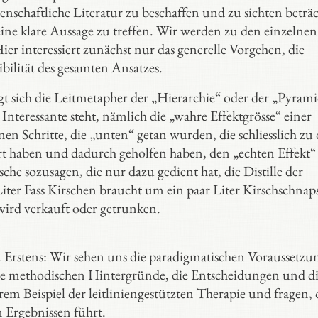
schaftliche Literatur zu beschaffen und zu sichten beträc
eine klare Aussage zu treffen. Wir werden zu den einzelnen
r interessiert zunächst nur das generelle Vorgehen, die
bilität des gesamten Ansatzes.
gt sich die Leitmetapher der „Hierarchie“ oder der „Pyrami
h Interessante steht, nämlich die „wahre Effektgrösse“ einer
lnen Schritte, die „unten“ getan wurden, die schliesslich zu
rt haben und dadurch geholfen haben, den „echten Effekt“
che sozusagen, die nur dazu gedient hat, die Distille der
iter Fass Kirschen braucht um ein paar Liter Kirschschnap
wird verkauft oder getrunken.
n. Erstens: Wir sehen uns die paradigmatischen Voraussetz
 die methodischen Hintergründe, die Entscheidungen und d
m Beispiel der leitliniengestützten Therapie und fragen,
n Ergebnissen führt.