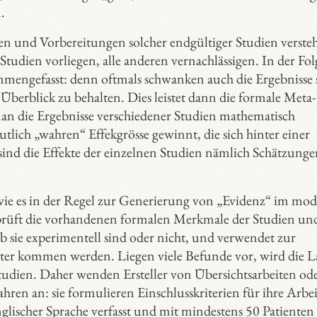
.
en und Vorbereitungen solcher endgültiger Studien verste
udien vorliegen, alle anderen vernachlässigen. In der Fol
mengefasst: denn oftmals schwanken auch die Ergebnisse 
n Überblick zu behalten. Dies leistet dann die formale Meta-
e man die Ergebnisse verschiedener Studien mathematisch
ich „wahren“ Effekgrösse gewinnt, die sich hinter einer
l sind die Effekte der einzelnen Studien nämlich Schätzung
, wie es in der Regel zur Generierung von „Evidenz“ im mo
prüft die vorhandenen formalen Merkmale der Studien un
ob sie experimentell sind oder nicht, und verwendet zur
ter kommen werden. Liegen viele Befunde vor, wird die L
Studien. Daher wenden Ersteller von Übersichtsarbeiten od
ren an: sie formulieren Einschlusskriterien für ihre Arbeit
nglischer Sprache verfasst und mit mindestens 50 Patienten