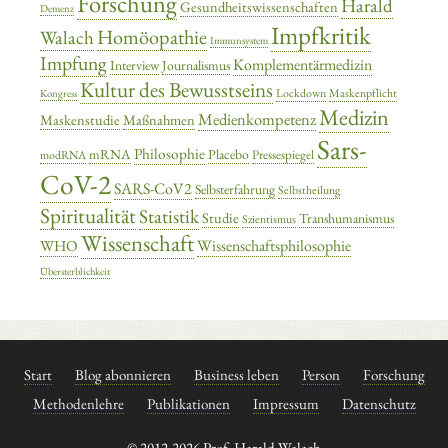
Forschung
Harald
Gesundheitswissenschaften
Demenz
Impfkritik
Homöopathie
Walach
Immunsystem
Impfung
Komplementärmedizin
Interview
Journalismus
Kultur des Bewusstseins
Lockdown
Maskenpflicht
Kongress
Medizin
Medienkompetenz
Maskenstudie
Maßnahmen
Sars-
Philosophie
mRNA
Placebo
Pressespiegel
modRNA
CoV-2
SARS-CoV2
Selbsterfahrung
Selbstheilung
Spiritualität
Statistik
Studie
Transhumanismus
Szientismus
Wissenschaft
Wissenschaftsphilosophie
WHO
Übersterblichkeit
Start
Blog abonnieren
Business leben
Person
Forschung
Methodenlehre
Publikationen
Impressum
Datenschutz
© 2012-2026 Prof. Harald Walach