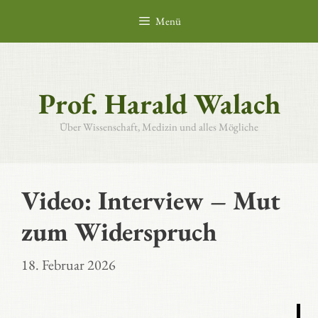
Zum
Menü
Inhalt
springen
Prof. Harald Walach
Über Wissenschaft, Medizin und alles Mögliche
Video: Interview – Mut
zum Widerspruch
18. Februar 2026