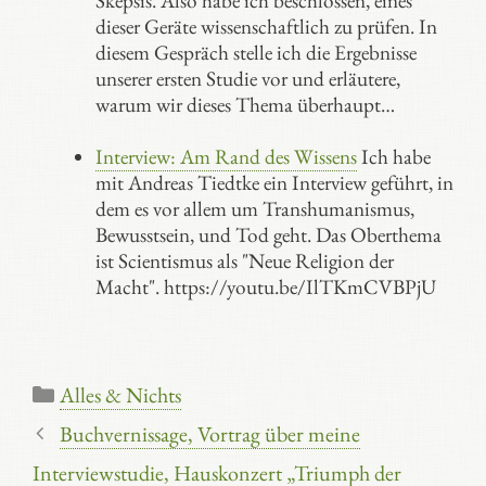
Skepsis. Also habe ich beschlossen, eines
dieser Geräte wissenschaftlich zu prüfen. In
diesem Gespräch stelle ich die Ergebnisse
unserer ersten Studie vor und erläutere,
warum wir dieses Thema überhaupt…
Interview: Am Rand des Wissens
Ich habe
mit Andreas Tiedtke ein Interview geführt, in
dem es vor allem um Transhumanismus,
Bewusstsein, und Tod geht. Das Oberthema
ist Scientismus als "Neue Religion der
Macht". https://youtu.be/IlTKmCVBPjU
Kategorien
Alles & Nichts
Buchvernissage, Vortrag über meine
Interviewstudie, Hauskonzert „Triumph der