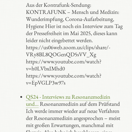
Aus der Kontrafunk-Sendung:
KONTRAFUNK – Mensch und Medizin:
Wunderimpfung, Corona-Aufarbeitung,
Hygiene Hier ist noch ein Interview zum Tag
der Pressefreiheit im Mai 2025, dieses kann
leider nicht eingebettet werden.
https://us06web.zoom.us/clips/share/-
VRy8BL8QOGenQD5sVV_Xg
https://www.youtube.com/watch?
v=h0LVbxIMhd0
https://www.youtube.com/watch?
v=EpVGLP3w97s
QS24 - Interviews zu Resonanzmedizin
und…
Resonanzmedizin auf dem Prüfstand
Ich werde immer wieder auf neue Verfahren
der Resonanzmedizin angesprochen – meist
mit großen Erwartungen, manchmal mit