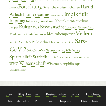
Forschung
Harald
Gesundheitswissenschaften
Demenz
Impfkritik
Homöopathie
Walach
Immunsystem
Impfung
Komplementärmedizin
Interview
Journalismus
Kultur des Bewusstseins
Lockdown
Maskenpflicht
Kongress
Medizin
Medienkompetenz
Maskenstudie
Maßnahmen
Sars-
Philosophie
mRNA
Placebo
Pressespiegel
modRNA
CoV-2
SARS-CoV2
Selbsterfahrung
Selbstheilung
Spiritualität
Statistik
Studie
Transhumanismus
Szientismus
Wissenschaft
Wissenschaftsphilosophie
WHO
Übersterblichkeit
Start
Blog abonnieren
Business leben
Person
Forschung
Methodenlehre
Publikationen
Impressum
Datenschutz