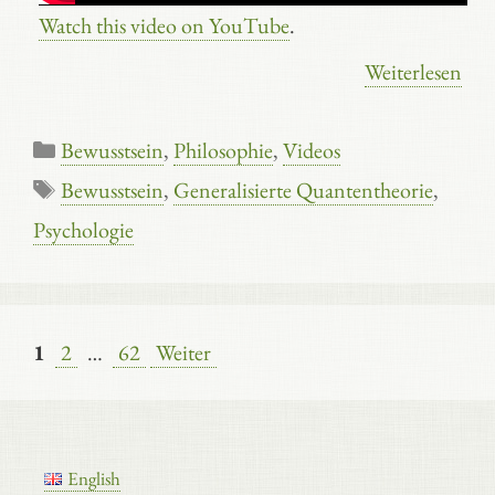
Watch this video on YouTube
.
Weiterlesen
Kategorien
Bewusstsein
,
Philosophie
,
Videos
Schlagwörter
Bewusstsein
,
Generalisierte Quantentheorie
,
Psychologie
Seite
Seite
Seite
1
2
…
62
Weiter
English