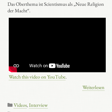
Das Oberthema ist Scientismus als „Neue Religion
der Macht“.
Watch this video on YouTube
.
Weiterlesen
Kategorien
Videos
,
Interview