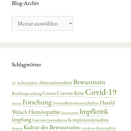
Blog-Archiv
Blog-
Archiv
Schlagwörter
Bewusstsein
Alternativmedizin
Achtsamkeit
5G
Covid-19
Corona-Krise
Corona
Buchbesprechung
Forschung
Harald
Gesundheitswissenschaften
Demenz
Impfkritik
Homöopathie
Walach
Immunsystem
Impfung
Komplementärmedizin
Interview
Journalismus
Kultur des Bewusstseins
Lockdown
Maskenpflicht
Kongress